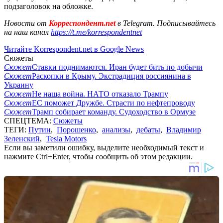
подзаголовок на обложке.
Новости от
Корреспондент.net
в Telegram. Подписывайтесь
на наш канал
https://t.me/korrespondentnet
Читайте Korrespondent.net в Google News
Сюжеты
Сюжет
Ставки поднимаются. Иран будет бить по добычи
Сюжет
Раскопки в Крыму. Экстрадиция россиянина в
Украину
Сюжет
Не наша война. НАТО отказало Трампу
Сюжет
ЕС поможет Дружбе. Страсти по нефтепроводу
Сюжет
Трамп собирает команду. Судоходство в Ормузе
СПЕЦТЕМА:
Сюжеты
ТЕГИ:
Путин
,
Порошенко
,
анализы
,
дебаты
,
Владимир
Зеленский
,
Tesla Motors
Если вы заметили ошибку, выделите необходимый текст и
нажмите Ctrl+Enter, чтобы сообщить об этом редакции.