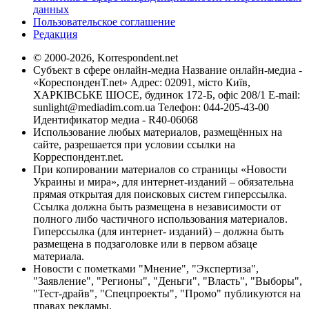
данных
Пользовательское соглашение
Редакция
© 2000-2026, Korrespondent.net
Субъект в сфере онлайн-медиа Название онлайн-медиа -
«КореспонденТ.net» Адрес: 02091, місто Київ,
ХАРКІВСЬКЕ ШОСЕ, будинок 172-Б, офіс 208/1 E-mail:
sunlight@mediadim.com.ua
Телефон: 044-205-43-00
Идентификатор медиа - R40-06068
Использование любых материалов, размещённых на
сайте, разрешается при условии ссылки на
Корреспондент.net.
При копировании материалов со страницы «Новости
Украины и мира», для интернет-изданий – обязательна
прямая открытая для поисковых систем гиперссылка.
Ссылка должна быть размещена в независимости от
полного либо частичного использования материалов.
Гиперссылка (для интернет- изданий) – должна быть
размещена в подзаголовке или в первом абзаце
материала.
Новости с пометками "Мнение", "Экспертиза",
"Заявление", "Регионы", "Деньги", "Власть", "Выборы",
"Тест-драйв", "Спецпроекты", "Промо" публикуются на
правах рекламы.