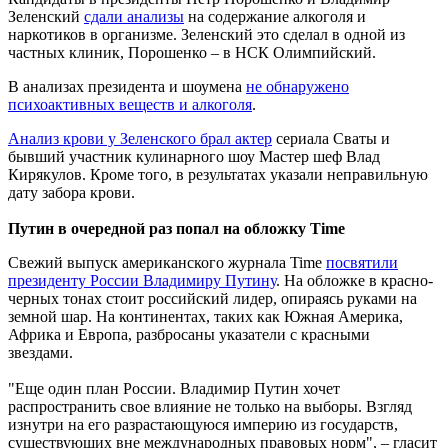
Зеленский
сдали анализы
на содержание алкоголя и
наркотиков в организме. Зеленский это сделал в одной из
частных клиник, Порошенко – в НСК Олимпийский.
В анализах президента и шоумена
не обнаружено
психоактивных веществ и алкоголя
.
Анализ крови у Зеленского брал актер
сериала Сваты и
бывший участник кулинарного шоу Мастер шеф Влад
Кирякулов. Кроме того, в результатах указали неправильную
дату забора крови.
Путин в очередной раз попал на обложку Time
Свежий выпуск американского журнала Time
посвятили
президенту России Владимиру Путину
. На обложке в красно-
черных тонах стоит российский лидер, опираясь руками на
земной шар. На континентах, таких как Южная Америка,
Африка и Европа, разбросаны указатели с красными
звездами.
"Еще один план России. Владимир Путин хочет
распространить свое влияние не только на выборы. Взгляд
изнутри на его разрастающуюся империю из государств,
существующих вне международных правовых норм", – гласит