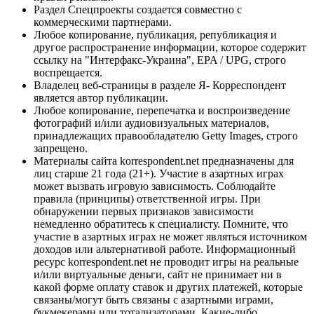
Раздел Спецпроекты создается совместно с
коммерческими партнерами.
Любое копирование, публикация, републикация и
другое распространение информации, которое содержит
ссылку на "Интерфакс-Украина", EPA / UPG, строго
воспрещается.
Владелец веб-страницы в разделе Я- Корреспондент
является автор публикации.
Любое копирование, перепечатка и воспроизведение
фотографий и/или аудиовизуальных материалов,
принадлежащих правообладателю Getty Images, строго
запрещено.
Материалы сайта korrespondent.net предназначены для
лиц старше 21 года (21+). Участие в азартных играх
может вызвать игровую зависимость. Соблюдайте
правила (принципы) ответственной игры. При
обнаружении первых признаков зависимости
немедленно обратитесь к специалисту. Помните, что
участие в азартных играх не может являться источником
доходов или альтернативой работе. Информационный
ресурс korrespondent.net не проводит игры на реальные
и/или виртуальные деньги, сайт не принимает ни в
какой форме оплату ставок и других платежей, которые
связаны/могут быть связаны с азартными играми,
букмекерами или тотализаторами. Какие-либо