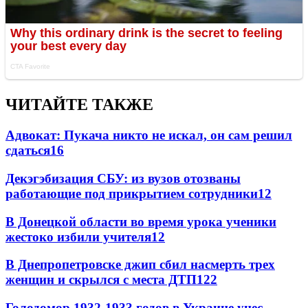
ЧИТАЙТЕ ТАКЖЕ
Адвокат: Пукача никто не искал, он сам решил
сдаться
16
Декэгэбизация СБУ: из вузов отозваны
работающие под прикрытием сотрудники
12
В Донецкой области во время урока ученики
жестоко избили учителя
12
В Днепропетровске джип сбил насмерть трех
женщин и скрылся с места ДТП
12
2
Голодомор 1932-1933 годов в Украине унес