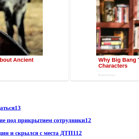
даться
13
щие под прикрытием сотрудники
12
щин и скрылся с места ДТП
11
2