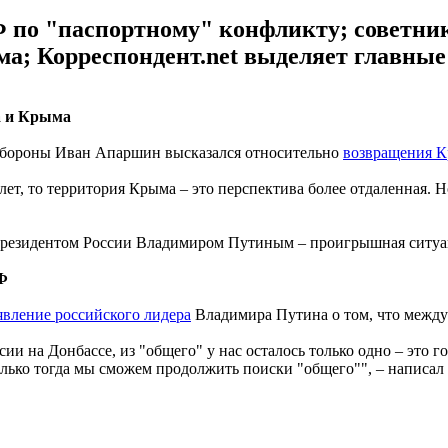
 по "паспортному" конфликту; советник
ма; Корреспондент.net выделяет главные
а и Крыма
 обороны Иван Апаршин высказался относительно
возвращения К
 лет, то территория Крыма – это перспектива более отдаленная.
 президентом России Владимиром Путиным – проигрышная ситуа
Ф
явление российского лидера
Владимира Путина о том, что между
сии на Донбассе, из "общего" у нас осталось только одно – это г
лько тогда мы сможем продолжить поиски "общего"", – написал