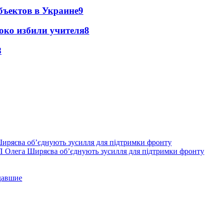
бъектов в Украине
9
око избили учителя
8
8
П Олега Ширяєва об’єднують зусилля для підтримки фронту
давшие