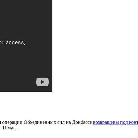
ия операции Объединенных сил на Донбассе
возвращены под кон
е, Шумы.