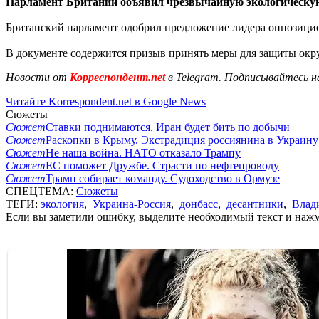
Парламент Британии объявил чрезвычайную экологическу
Британский парламент одобрил предложение лидера оппозиц
В документе содержится призыв принять меры для защиты ок
Новости от
Корреспондент.net
в Telegram. Подписывайтесь н
Читайте Korrespondent.net в Google News
Сюжеты
Сюжет
Ставки поднимаются. Иран будет бить по добычи
Сюжет
Раскопки в Крыму. Экстрадиция россиянина в Украину
Сюжет
Не наша война. НАТО отказало Трампу
Сюжет
ЕС поможет Дружбе. Страсти по нефтепроводу
Сюжет
Трамп собирает команду. Судоходство в Ормузе
СПЕЦТЕМА:
Сюжеты
ТЕГИ:
экология
,
Украина-Россия
,
донбасс
,
десантники
,
Влад
Если вы заметили ошибку, выделите необходимый текст и нажми