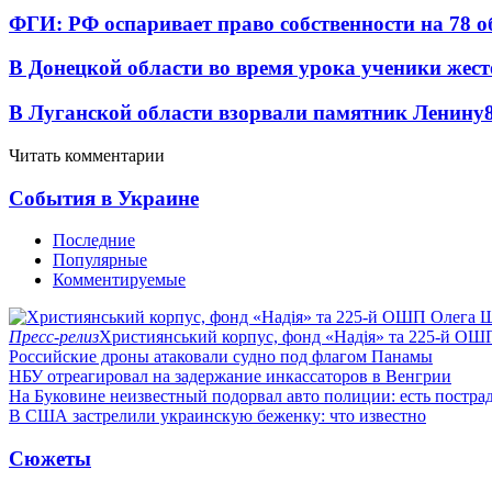
ФГИ: РФ оспаривает право собственности на 78 о
В Донецкой области во время урока ученики жест
В Луганской области взорвали памятник Ленину
Читать комментарии
События в Украине
Последние
Популярные
Комментируемые
Пресс-релиз
Християнський корпус, фонд «Надія» та 225-й ОШ
Российские дроны атаковали судно под флагом Панамы
НБУ отреагировал на задержание инкассаторов в Венгрии
На Буковине неизвестный подорвал авто полиции: есть постра
В США застрелили украинскую беженку: что известно
Сюжеты