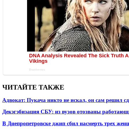
ЧИТАЙТЕ ТАКЖЕ
Адвокат: Пукача никто не искал, он сам решил с
Декэгэбизация СБУ: из вузов отозваны работаю
В Днепропетровске джип сбил насмерть трех жен