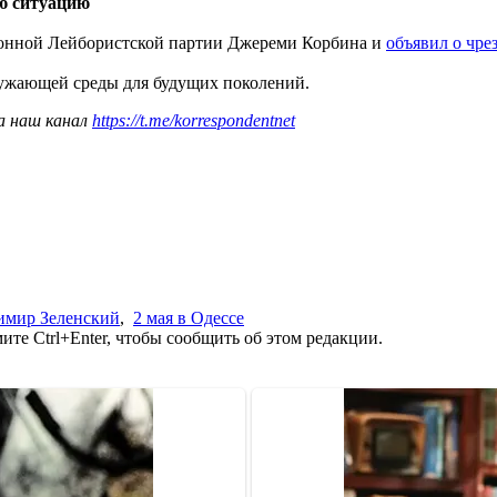
ю ситуацию
ионной Лейбористской партии Джереми Корбина и
объявил о чр
ружающей среды для будущих поколений.
а наш канал
https://t.me/korrespondentnet
имир Зеленский
,
2 мая в Одессе
те Ctrl+Enter, чтобы сообщить об этом редакции.