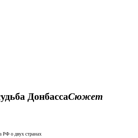
судьба Донбасса
Сюжет
 РФ о двух странах