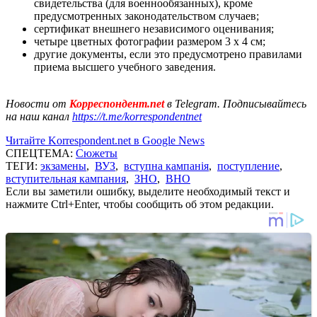
свидетельства (для военнообязанных), кроме
предусмотренных законодательством случаев;
сертификат внешнего независимого оценивания;
четыре цветных фотографии размером 3 х 4 см;
другие документы, если это предусмотрено правилами
приема высшего учебного заведения.
Новости от
Корреспондент.net
в Telegram. Подписывайтесь
на наш канал
https://t.me/korrespondentnet
Читайте Korrespondent.net в Google News
СПЕЦТЕМА:
Сюжеты
ТЕГИ:
экзамены
,
ВУЗ
,
вступна кампанія
,
поступление
,
вступительная кампания
,
ЗНО
,
ВНО
Если вы заметили ошибку, выделите необходимый текст и
нажмите Ctrl+Enter, чтобы сообщить об этом редакции.