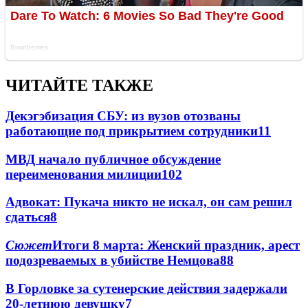
ЧИТАЙТЕ ТАКЖЕ
Декэгэбизация СБУ: из вузов отозваны
работающие под прикрытием сотрудники
11
МВД начало публичное обсуждение
переименования милиции
10
2
Адвокат: Пукача никто не искал, он сам решил
сдаться
8
Сюжет
Итоги 8 марта: Женский праздник, арест
подозреваемых в убийстве Немцова
8
8
В Горловке за сутенерские действия задержали
20-летнюю девушку
7