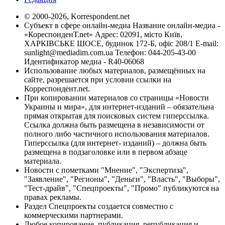
© 2000-2026, Korrespondent.net
Субъект в сфере онлайн-медиа Название онлайн-медиа -
«КореспонденТ.net» Адрес: 02091, місто Київ,
ХАРКІВСЬКЕ ШОСЕ, будинок 172-Б, офіс 208/1 E-mail:
sunlight@mediadim.com.ua
Телефон: 044-205-43-00
Идентификатор медиа - R40-06068
Использование любых материалов, размещённых на
сайте, разрешается при условии ссылки на
Корреспондент.net.
При копировании материалов со страницы «Новости
Украины и мира», для интернет-изданий – обязательна
прямая открытая для поисковых систем гиперссылка.
Ссылка должна быть размещена в независимости от
полного либо частичного использования материалов.
Гиперссылка (для интернет- изданий) – должна быть
размещена в подзаголовке или в первом абзаце
материала.
Новости с пометками "Мнение", "Экспертиза",
"Заявление", "Регионы", "Деньги", "Власть", "Выборы",
"Тест-драйв", "Спецпроекты", "Промо" публикуются на
правах рекламы.
Раздел Спецпроекты создается совместно с
коммерческими партнерами.
Любое копирование, публикация, републикация и