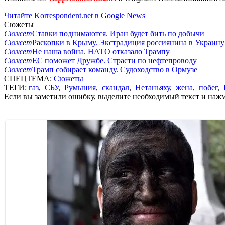
Читайте Korrespondent.net в Google News
Сюжеты
Сюжет
Ставки поднимаются. Иран будет бить по добычи
Сюжет
Раскопки в Крыму. Экстрадиция россиянина в Украину
Сюжет
Не наша война. НАТО отказало Трампу
Сюжет
ЕС поможет Дружбе. Страсти по нефтепроводу
Сюжет
Трамп собирает команду. Судоходство в Ормузе
СПЕЦТЕМА:
Сюжеты
ТЕГИ:
газ
,
СБУ
,
Румыния
,
скандал
,
Нетаньяху
,
жена
,
побег
,
Если вы заметили ошибку, выделите необходимый текст и нажми