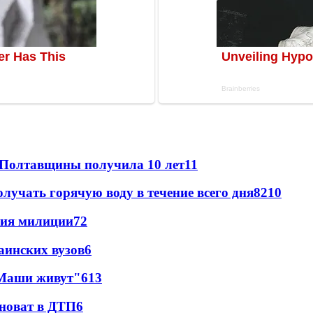
 Полтавщины получила 10 лет
11
лучать горячую воду в течение всего дня
8
210
ния милиции
7
2
аинских вузов
6
 Маши живут"
6
13
иноват в ДТП
6