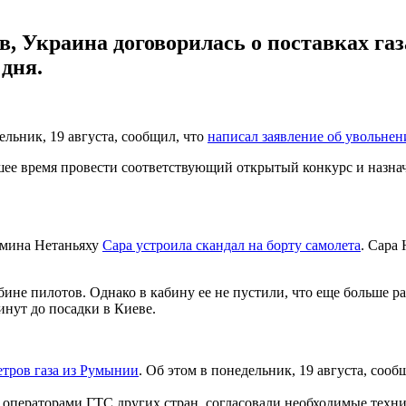
, Украина договорилась о поставках газ
дня.
льник, 19 августа, сообщил, что
написал заявление об увольнен
ее время провести соответствующий открытый конкурс и назначи
ямина Нетаньяху
Сара устроила скандал на борту самолета
. Сара 
бине пилотов. Однако в кабину ее не пустили, что еще больше р
инут до посадки в Киеве.
етров газа из Румынии
. Об этом в понедельник, 19 августа, сооб
с операторами ГТС других стран, согласовали необходимые тех