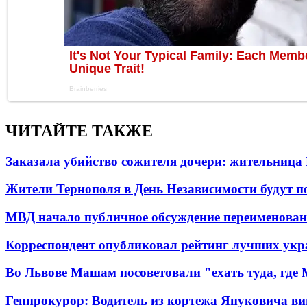
ЧИТАЙТЕ ТАКЖЕ
Заказала убийство сожителя дочери: жительница
Жители Тернополя в День Независимости будут по
МВД начало публичное обсуждение переименова
Корреспондент опубликовал рейтинг лучших укр
Во Львове Машам посоветовали "ехать туда, где
Генпрокурор: Водитель из кортежа Януковича в