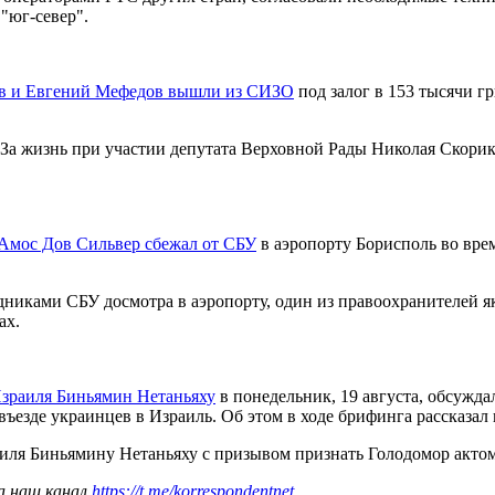
"юг-север".
в и Евгений Мефедов вышли из СИЗО
под залог в 153 тысячи г
 За жизнь при участии депутата Верховной Рады Николая Скорик
Амос Дов Сильвер сбежал от СБУ
в аэропорту Борисполь во вре
никами СБУ досмотра в аэропорту, один из правоохранителей як
ах.
Израиля Биньямин Нетаньяху
в понедельник, 19 августа, обсужд
езде украинцев в Израиль. Об этом в ходе брифинга рассказал г
раиля Биньямину Нетаньяху с призывом признать Голодомор актом
а наш канал
https://t.me/korrespondentnet