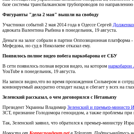
базе системы трансбалканском трубопроводов по направлению 
Фигуранты "дела 2 мая" вышли на свободу
Участники событий 2 мая 2014 года в Одессе Сергей
Долженко
адвоката Валентина Рыбина в понедельник, 19 августа.
Деньги на залог собрали в партии Оппозиционная платформа -
Мефедова, но суд в Николаеве отказал ему.
Появилось полное видео побега наркобарона от СБУ
В сети появилось полная версия видео, на котором
наркобарон 
YouTube в понедельник, 19 августа.
На записи видно,что во время прохождения Сильвером и сотруд
конвоируемый аккуратно отходит назад и сбегает у всех на глаз
Зеленский рассказал, о чем договорился с Нетаньяху
Президент Украины Владимир
Зеленский и премьер-министр 
ЗСТ, признание Голодомора геноцидом, а также проблемы при въ
Так, Зеленский заявил, что обратился к премьер-министру Из
Новости от
Корреспондент.net
в Telegram. Подписывайтесь н