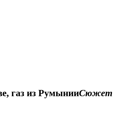
ве, газ из Румынии
Сюжет