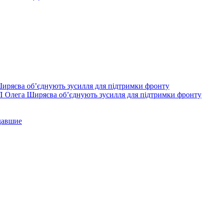
П Олега Ширяєва об’єднують зусилля для підтримки фронту
давшие