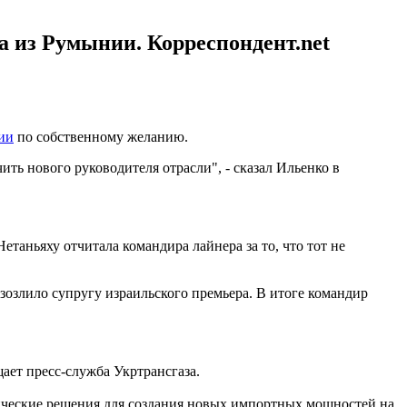
а из Румынии. Корреспондент.net
ии
по собственному желанию.
ть нового руководителя отрасли", - сказал Ильенко в
Нетаньяху отчитала командира лайнера за то, что тот не
азозлило супругу израильского премьера. В итоге командир
щает пресс-служба Укртрансгаза.
нические решения для создания новых импортных мощностей на