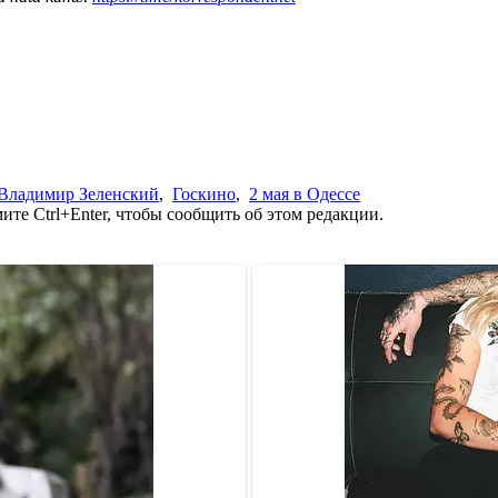
Владимир Зеленский
,
Госкино
,
2 мая в Одессе
те Ctrl+Enter, чтобы сообщить об этом редакции.