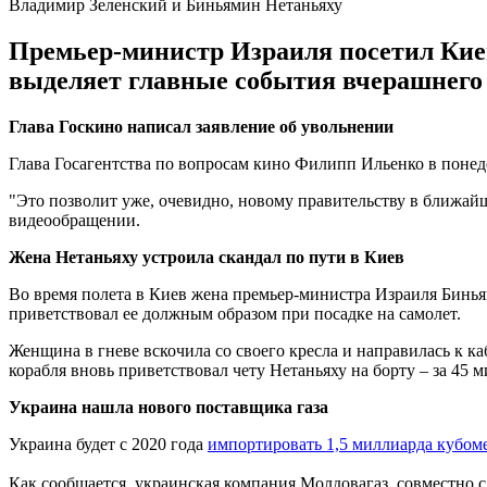
Владимир Зеленский и Биньямин Нетаньяху
Премьер-министр Израиля посетил Киев
выделяет главные события вчерашнего 
Глава Госкино написал заявление об увольнении
Глава Госагентства по вопросам кино Филипп Ильенко в понеде
"Это позволит уже, очевидно, новому правительству в ближайш
видеообращении.
Жена Нетаньяху устроила скандал по пути в Киев
Во время полета в Киев жена премьер-министра Израиля Бинь
приветствовал ее должным образом при посадке на самолет.
Женщина в гневе вскочила со своего кресла и направилась к ка
корабля вновь приветствовал чету Нетаньяху на борту – за 45 м
Украина нашла нового поставщика газа
Украина будет с 2020 года
импортировать 1,5 миллиарда кубом
Как сообщается, украинская компания Молдовагаз, совместно 