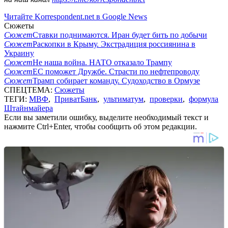
Читайте Korrespondent.net в Google News
Сюжеты
Сюжет
Ставки поднимаются. Иран будет бить по добычи
Сюжет
Раскопки в Крыму. Экстрадиция россиянина в
Украину
Сюжет
Не наша война. НАТО отказало Трампу
Сюжет
ЕС поможет Дружбе. Страсти по нефтепроводу
Сюжет
Трамп собирает команду. Судоходство в Ормузе
СПЕЦТЕМА:
Сюжеты
ТЕГИ:
МВФ
,
ПриватБанк
,
ультиматум
,
проверки
,
формула
Штайнмайера
Если вы заметили ошибку, выделите необходимый текст и
нажмите Ctrl+Enter, чтобы сообщить об этом редакции.