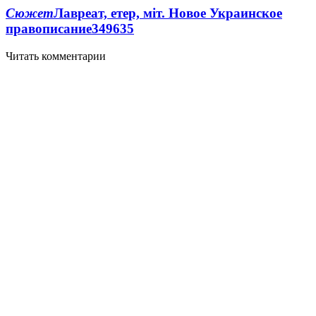
Сюжет
Лавреат, етер, міт. Новое Украинское
правописание
349
6
35
Читать комментарии