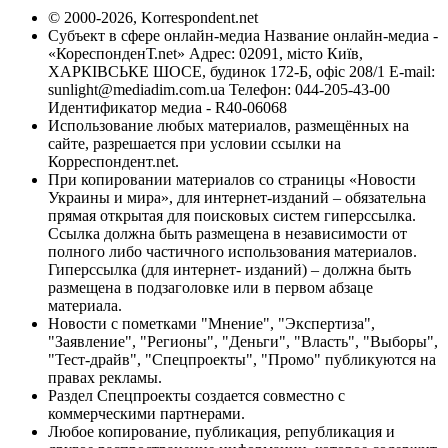
© 2000-2026, Korrespondent.net
Субъект в сфере онлайн-медиа Название онлайн-медиа -
«КореспонденТ.net» Адрес: 02091, місто Київ,
ХАРКІВСЬКЕ ШОСЕ, будинок 172-Б, офіс 208/1 E-mail:
sunlight@mediadim.com.ua
Телефон: 044-205-43-00
Идентификатор медиа - R40-06068
Использование любых материалов, размещённых на
сайте, разрешается при условии ссылки на
Корреспондент.net.
При копировании материалов со страницы «Новости
Украины и мира», для интернет-изданий – обязательна
прямая открытая для поисковых систем гиперссылка.
Ссылка должна быть размещена в независимости от
полного либо частичного использования материалов.
Гиперссылка (для интернет- изданий) – должна быть
размещена в подзаголовке или в первом абзаце
материала.
Новости с пометками "Мнение", "Экспертиза",
"Заявление", "Регионы", "Деньги", "Власть", "Выборы",
"Тест-драйв", "Спецпроекты", "Промо" публикуются на
правах рекламы.
Раздел Спецпроекты создается совместно с
коммерческими партнерами.
Любое копирование, публикация, републикация и