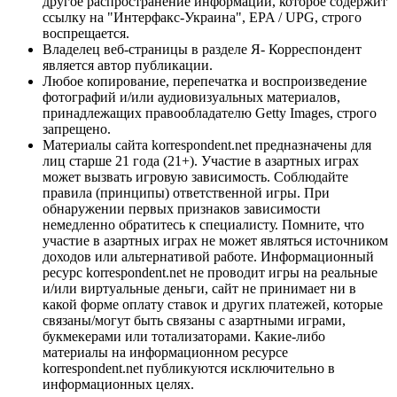
другое распространение информации, которое содержит
ссылку на "Интерфакс-Украина", EPA / UPG, строго
воспрещается.
Владелец веб-страницы в разделе Я- Корреспондент
является автор публикации.
Любое копирование, перепечатка и воспроизведение
фотографий и/или аудиовизуальных материалов,
принадлежащих правообладателю Getty Images, строго
запрещено.
Материалы сайта korrespondent.net предназначены для
лиц старше 21 года (21+). Участие в азартных играх
может вызвать игровую зависимость. Соблюдайте
правила (принципы) ответственной игры. При
обнаружении первых признаков зависимости
немедленно обратитесь к специалисту. Помните, что
участие в азартных играх не может являться источником
доходов или альтернативой работе. Информационный
ресурс korrespondent.net не проводит игры на реальные
и/или виртуальные деньги, сайт не принимает ни в
какой форме оплату ставок и других платежей, которые
связаны/могут быть связаны с азартными играми,
букмекерами или тотализаторами. Какие-либо
материалы на информационном ресурсе
korrespondent.net публикуются исключительно в
информационных целях.