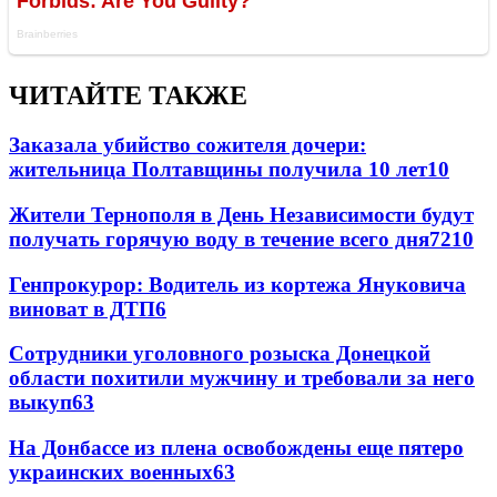
ЧИТАЙТЕ ТАКЖЕ
Заказала убийство сожителя дочери:
жительница Полтавщины получила 10 лет
10
Жители Тернополя в День Независимости будут
получать горячую воду в течение всего дня
7
210
Генпрокурор: Водитель из кортежа Януковича
виноват в ДТП
6
Сотрудники уголовного розыска Донецкой
области похитили мужчину и требовали за него
выкуп
6
3
На Донбассе из плена освобождены еще пятеро
украинских военных
6
3