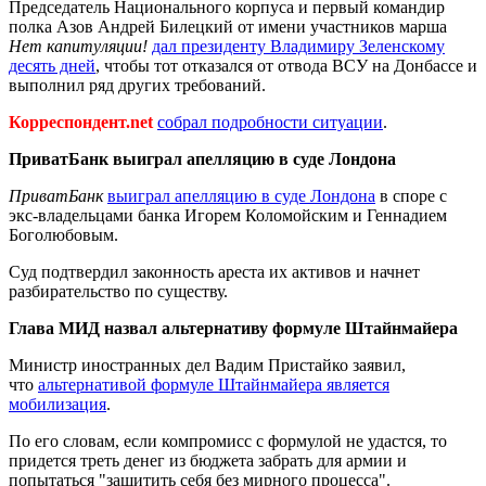
Председатель Национального корпуса и первый командир
полка Азов Андрей Билецкий от имени участников марша
Нет капитуляции!
дал президенту Владимиру Зеленскому
десять дней
, чтобы тот отказался от отвода ВСУ на Донбассе и
выполнил ряд других требований.
Корреспондент.net
собрал подробности ситуации
.
ПриватБанк выиграл апелляцию в суде Лондона
ПриватБанк
выиграл апелляцию в суде Лондона
в споре с
экс-владельцами банка Игорем Коломойским и Геннадием
Боголюбовым.
Суд подтвердил законность ареста их активов и начнет
разбирательство по существу.
Глава МИД назвал альтернативу формуле Штайнмайера
Министр иностранных дел Вадим Пристайко заявил,
что
альтернативой формуле Штайнмайера является
мобилизация
.
По его словам, если компромисс с формулой не удастся, то
придется треть денег из бюджета забрать для армии и
попытаться "защитить себя без мирного процесса".