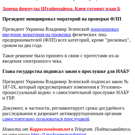
Замена формулы Штайнмайера. Киев готовит план Б
Президент инициировал мораторий на проверки ФЛП
Президент Украины Владимир Зеленский
инициировал
введение моратория на проверки
физических лиц-
предпринимателей (ФЛП) всех категорий, кроме "рисковых",
сроком на два года.
Такое решение было принято в связи с протестами из-за
введения электронного чека.
Глава государства подписал закон о прослушке для НАБУ
Президент Украины Владимир Зеленский подписал закон №
187-IX, который предусматривает изменения в Уголовно-
процессуальный кодекс о самостоятельной прослушке НАБУ
и ГБР.
Документ, в частности, регламентирует сроки досудебного
расследования и разрешает антикоррупционным органам
самостоятельно пользоваться прослушкой
.
Новости от
Корреспондент.net
в Telegram. Подписывайтесь
на наш канал
https://t.me/korrespondentnet