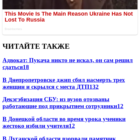
ЧИТАЙТЕ ТАКЖЕ
Адвокат: Пукача никто не искал, он сам решил
сдаться
18
В Днепропетровске джип сбил насмерть трех
женщин и скрылся с места ДТП
13
2
Декэгэбизация СБУ: из вузов отозваны
работающие под прикрытием сотрудники
12
В Донецкой области во время урока ученики
жестоко избили учителя
12
В Луганской области взорвали памятник