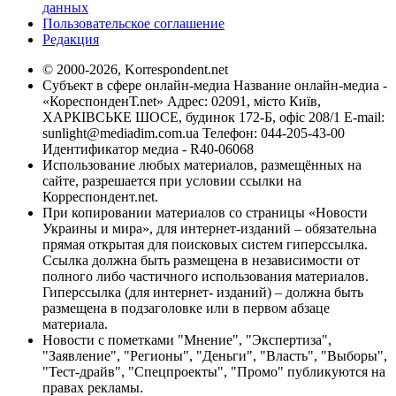
данных
Пользовательское соглашение
Редакция
© 2000-2026, Korrespondent.net
Субъект в сфере онлайн-медиа Название онлайн-медиа -
«КореспонденТ.net» Адрес: 02091, місто Київ,
ХАРКІВСЬКЕ ШОСЕ, будинок 172-Б, офіс 208/1 E-mail:
sunlight@mediadim.com.ua
Телефон: 044-205-43-00
Идентификатор медиа - R40-06068
Использование любых материалов, размещённых на
сайте, разрешается при условии ссылки на
Корреспондент.net.
При копировании материалов со страницы «Новости
Украины и мира», для интернет-изданий – обязательна
прямая открытая для поисковых систем гиперссылка.
Ссылка должна быть размещена в независимости от
полного либо частичного использования материалов.
Гиперссылка (для интернет- изданий) – должна быть
размещена в подзаголовке или в первом абзаце
материала.
Новости с пометками "Мнение", "Экспертиза",
"Заявление", "Регионы", "Деньги", "Власть", "Выборы",
"Тест-драйв", "Спецпроекты", "Промо" публикуются на
правах рекламы.