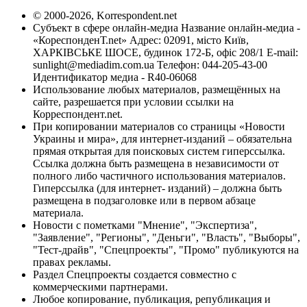
© 2000-2026, Korrespondent.net
Субъект в сфере онлайн-медиа Название онлайн-медиа -
«КореспонденТ.net» Адрес: 02091, місто Київ,
ХАРКІВСЬКЕ ШОСЕ, будинок 172-Б, офіс 208/1 E-mail:
sunlight@mediadim.com.ua
Телефон: 044-205-43-00
Идентификатор медиа - R40-06068
Использование любых материалов, размещённых на
сайте, разрешается при условии ссылки на
Корреспондент.net.
При копировании материалов со страницы «Новости
Украины и мира», для интернет-изданий – обязательна
прямая открытая для поисковых систем гиперссылка.
Ссылка должна быть размещена в независимости от
полного либо частичного использования материалов.
Гиперссылка (для интернет- изданий) – должна быть
размещена в подзаголовке или в первом абзаце
материала.
Новости с пометками "Мнение", "Экспертиза",
"Заявление", "Регионы", "Деньги", "Власть", "Выборы",
"Тест-драйв", "Спецпроекты", "Промо" публикуются на
правах рекламы.
Раздел Спецпроекты создается совместно с
коммерческими партнерами.
Любое копирование, публикация, републикация и