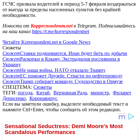
ГСЧС призвала водителей в период 5-7 февраля воздержаться
от выезда за пределы населенных пунктов без крайней
необходимости.
Новости от
Корреспондент.net
в Telegram. Подписывайтесь
на наш канал
https://t.me/korrespondentnet
Читайте Korrespondent.net в Google News
Сюжеты
Сюжет
Ставки поднимаются. Иран будет бить по добычи
Сюжет
Раскопки в Крыму. Экстрадиция россиянина в
Украину
Сюжет
Не наша война. НАТО отказало Трампу
Сюжет
ЕС поможет Дружбе. Страсти по нефтепроводу
Сюжет
Трамп собирает команду. Судоходство в Ормузе
СПЕЦТЕМА:
Сюжеты
ТЕГИ:
погода
,
Китай
,
Верховная Рада
,
министр
,
Филарет
Денисенко
,
Коронавирус
Если вы заметили ошибку, выделите необходимый текст и
нажмите Ctrl+Enter, чтобы сообщить об этом редакции.