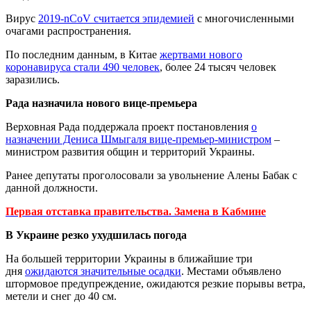
Вирус
2019-nCoV
считается эпидемией
с многочисленными
очагами распространения.
По последним данным, в Китае
жертвами нового
коронавируса стали 490 человек
, более 24 тысяч человек
заразились.
Рада назначила нового вице-премьера
Верховная Рада поддержала проект постановления
о
назначении Дениса Шмыгаля вице-премьер-министром
–
министром развития общин и территорий Украины.
Ранее депутаты проголосовали за увольнение Алены Бабак с
данной должности.
Первая отставка правительства. Замена в Кабмине
В Украине резко ухудшилась погода
На большей территории Украины в ближайшие три
дня
ожидаются значительные осадки
. Местами объявлено
штормовое предупреждение, ожидаются резкие порывы ветра,
метели и снег до 40 см.