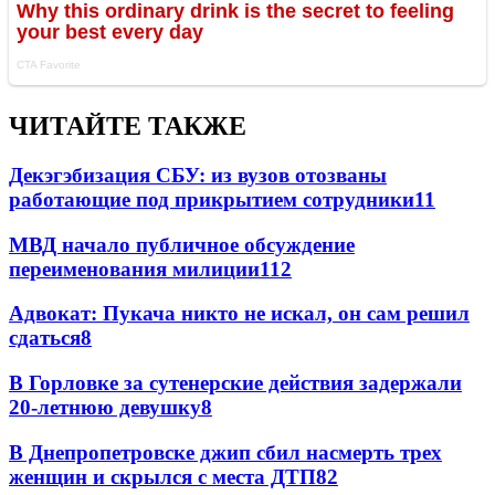
ЧИТАЙТЕ ТАКЖЕ
Декэгэбизация СБУ: из вузов отозваны
работающие под прикрытием сотрудники
11
МВД начало публичное обсуждение
переименования милиции
11
2
Адвокат: Пукача никто не искал, он сам решил
сдаться
8
В Горловке за сутенерские действия задержали
20-летнюю девушку
8
В Днепропетровске джип сбил насмерть трех
женщин и скрылся с места ДТП
8
2