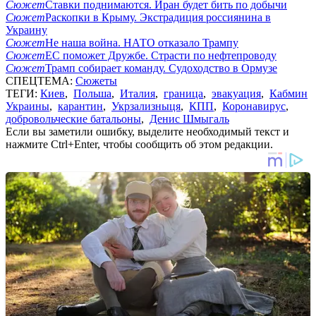
Сюжет
Ставки поднимаются. Иран будет бить по добычи
Сюжет
Раскопки в Крыму. Экстрадиция россиянина в
Украину
Сюжет
Не наша война. НАТО отказало Трампу
Сюжет
ЕС поможет Дружбе. Страсти по нефтепроводу
Сюжет
Трамп собирает команду. Судоходство в Ормузе
СПЕЦТЕМА:
Сюжеты
ТЕГИ:
Киев
,
Польша
,
Италия
,
граница
,
эвакуация
,
Кабмин
Украины
,
карантин
,
Укрзализныця
,
КПП
,
Коронавирус
,
добровольческие батальоны
,
Денис Шмыгаль
Если вы заметили ошибку, выделите необходимый текст и
нажмите Ctrl+Enter, чтобы сообщить об этом редакции.