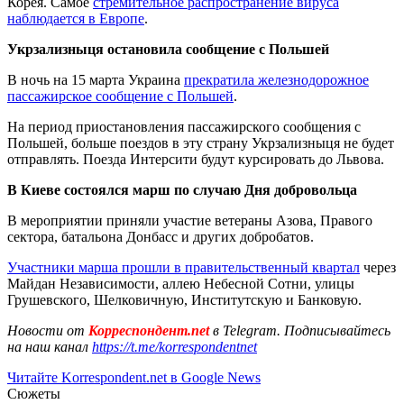
Корея. Самое
стремительное распространение вируса
наблюдается в Европе
.
Укрзализныця остановила сообщение с Польшей
В ночь на 15 марта Украина
прекратила железнодорожное
пассажирское сообщение с Польшей
.
На период приостановления пассажирского сообщения с
Польшей, больше поездов в эту страну Укрзализныця не будет
отправлять. Поезда Интерсити будут курсировать до Львова.
В Киеве
состоялся марш по случаю Дня добровольца
В мероприятии приняли участие ветераны Азова, Правого
сектора, батальона Донбасс и других добробатов.
Участники марша прошли в правительственный квартал
через
Майдан Независимости, аллею Небесной Сотни, улицы
Грушевского, Шелковичную, Институтскую и Банковую.
Новости от
Корреспондент.net
в Telegram. Подписывайтесь
на наш канал
https://t.me/korrespondentnet
Читайте Korrespondent.net в Google News
Сюжеты