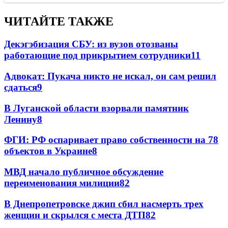
ЧИТАЙТЕ ТАКЖЕ
Декэгэбизация СБУ: из вузов отозваны
работающие под прикрытием сотрудники
11
Адвокат: Пукача никто не искал, он сам решил
сдаться
9
В Луганской области взорвали памятник
Ленину
8
ФГИ: РФ оспаривает право собственности на 78
объектов в Украине
8
МВД начало публичное обсуждение
переименования милиции
8
2
В Днепропетровске джип сбил насмерть трех
женщин и скрылся с места ДТП
8
2