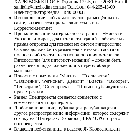
ХАРКІВСЬКЕ ШОСЕ, будинок 172-Б, офіс 208/1 E-mail:
sunlight@mediadim.com.ua
Телефон: 044-205-43-00
Идентификатор медиа - R40-06068
Использование любых материалов, размещённых на
сайте, разрешается при условии ссылки на
Корреспондент.net.
При копировании материалов со страницы «Новости
Украины и мира», для интернет-изданий – обязательна
прямая открытая для поисковых систем гиперссылка.
Ссылка должна быть размещена в независимости от
полного либо частичного использования материалов.
Гиперссылка (для интернет- изданий) – должна быть
размещена в подзаголовке или в первом абзаце
материала.
Новости с пометками "Мнение", "Экспертиза",
"Заявление", "Регионы", "Деньги", "Власть", "Выборы",
"Тест-драйв", "Спецпроекты", "Промо" публикуются на
правах рекламы.
Раздел Спецпроекты создается совместно с
коммерческими партнерами.
Любое копирование, публикация, републикация и
другое распространение информации, которое содержит
ссылку на "Интерфакс-Украина", EPA / UPG, строго
воспрещается.
Владелец веб-страницы в разделе Я- Корреспондент