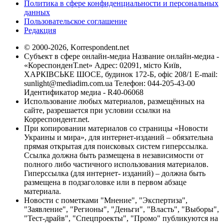
Политика в сфере конфиденциальности и персональных
данных
Пользовательское соглашение
Редакция
© 2000-2026, Korrespondent.net
Субъект в сфере онлайн-медиа Название онлайн-медиа -
«КореспонденТ.net» Адрес: 02091, місто Київ,
ХАРКІВСЬКЕ ШОСЕ, будинок 172-Б, офіс 208/1 E-mail:
sunlight@mediadim.com.ua
Телефон: 044-205-43-00
Идентификатор медиа - R40-06068
Использование любых материалов, размещённых на
сайте, разрешается при условии ссылки на
Корреспондент.net.
При копировании материалов со страницы «Новости
Украины и мира», для интернет-изданий – обязательна
прямая открытая для поисковых систем гиперссылка.
Ссылка должна быть размещена в независимости от
полного либо частичного использования материалов.
Гиперссылка (для интернет- изданий) – должна быть
размещена в подзаголовке или в первом абзаце
материала.
Новости с пометками "Мнение", "Экспертиза",
"Заявление", "Регионы", "Деньги", "Власть", "Выборы",
"Тест-драйв", "Спецпроекты", "Промо" публикуются на