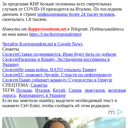
За пределами КНР больше половины всех смертельных
случаев от COVID-19 приходится на Италию. По последним
данным, в стране
инфицированы более 24 тысяч человек
,
скончались 1,8 тысячи.
Новости от
Корреспондент.net
в Telegram. Подписывайтесь
на наш канал
https://t.me/korrespondentnet
Читайте Korrespondent.net в Google News
Сюжеты
Сюжет
Ставки поднимаются. Иран будет бить по добычи
Сюжет
Раскопки в Крыму. Экстрадиция россиянина в
Украину
Сюжет
Не наша война. НАТО отказало Трампу
Сюжет
ЕС поможет Дружбе. Страсти по нефтепроводу
Сюжет
Трамп собирает команду. Судоходство в Ормузе
СПЕЦТЕМА:
Сюжеты
ТЕГИ:
Польша
,
Италия
,
Китай
,
Сирия
,
эвакуация
,
железная
дорога
,
Коронавирус в Украине
Если вы заметили ошибку, выделите необходимый текст и
нажмите Ctrl+Enter, чтобы сообщить об этом редакции.