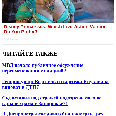
ЧИТАЙТЕ ТАКЖЕ
МВД начало публичное обсуждение
переименования милиции
8
2
Генпрокурор: Водитель из кортежа Януковича
виноват в ДТП
7
Суд оставил под стражей подозреваемого во
взрыве храма в Запорожье
7
1
В Днепропетровске джип сбил насмерть трех