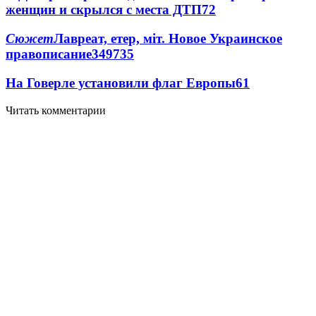
женщин и скрылся с места ДТП
7
2
Сюжет
Лавреат, етер, міт. Новое Украинское
правописание
349
7
35
На Говерле установили флаг Европы
6
1
Читать комментарии