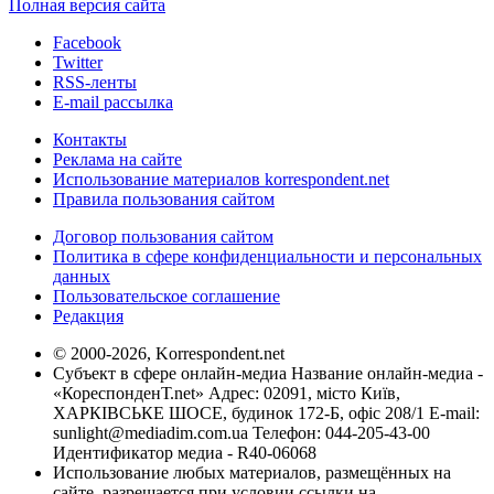
Полная версия сайта
Facebook
Twitter
RSS-ленты
E-mail рассылка
Контакты
Реклама на сайте
Использование материалов korrespondent.net
Правила пользования сайтом
Договор пользования сайтом
Политика в сфере конфиденциальности и персональных
данных
Пользовательское соглашение
Редакция
© 2000-2026, Korrespondent.net
Субъект в сфере онлайн-медиа Название онлайн-медиа -
«КореспонденТ.net» Адрес: 02091, місто Київ,
ХАРКІВСЬКЕ ШОСЕ, будинок 172-Б, офіс 208/1 E-mail:
sunlight@mediadim.com.ua
Телефон: 044-205-43-00
Идентификатор медиа - R40-06068
Использование любых материалов, размещённых на
сайте, разрешается при условии ссылки на