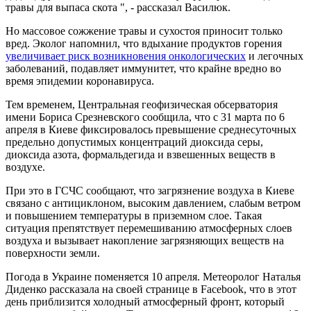
травы для выпаса скота ", - рассказал Василюк.
Но массовое сожжение травы и сухостоя приносит только
вред. Эколог напомнил, что вдыхание продуктов горения
увеличивает риск возникновения онкологических
и легочных
заболеваний, подавляет иммунитет, что крайне вредно во
время эпидемии коронавируса.
Тем временем, Центральная геофизическая обсерватория
имени Бориса Срезневского сообщила, что с 31 марта по 6
апреля в Киеве фиксировалось превышение среднесуточных
предельно допустимых концентраций диоксида серы,
диоксида азота, формальдегида и взвешенных веществ в
воздухе.
При это в ГСЧС сообщают, что загрязнение воздуха в Киеве
связано с антициклоном, высоким давлением, слабым ветром
и повышением температуры в приземном слое. Такая
ситуация препятствует перемешиванию атмосферных слоев
воздуха и вызывает накопление загрязняющих веществ на
поверхности земли.
Погода в Украине поменяется 10 апреля. Метеоролог Наталья
Диденко рассказала на своей странице в Facebook, что в этот
день приблизится холодный атмосферный фронт, который