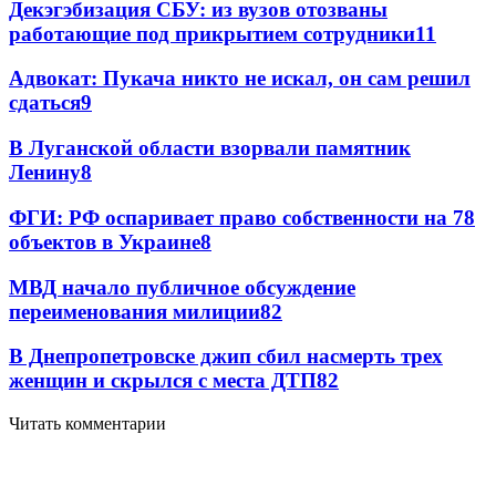
Декэгэбизация СБУ: из вузов отозваны
работающие под прикрытием сотрудники
11
Адвокат: Пукача никто не искал, он сам решил
сдаться
9
В Луганской области взорвали памятник
Ленину
8
ФГИ: РФ оспаривает право собственности на 78
объектов в Украине
8
МВД начало публичное обсуждение
переименования милиции
8
2
В Днепропетровске джип сбил насмерть трех
женщин и скрылся с места ДТП
8
2
Читать комментарии