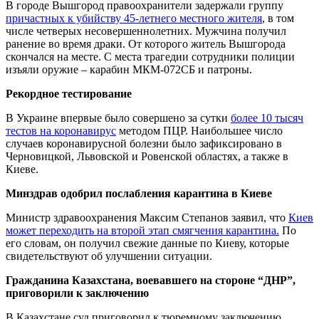
В городе Вышгород правоохранители задержали группу
причастных к убийству 45-летнего местного жителя
, в том
числе четверых несовершеннолетних. Мужчина получил
ранение во время драки. От которого житель Вышгорода
скончался на месте. С места трагедии сотрудники полиции
изъяли оружие – карабин МКМ-072СБ и патроны.
Рекордное тестирование
В Украине впервые было совершено за сутки
более 10 тысяч
тестов на коронавирус
методом ПЦР. Наибольшее число
случаев коронавирусной болезни было зафиксировано в
Черновицкой, Львовской и Ровенской областях, а также в
Киеве.
Минздрав одобрил послабления карантина в Киеве
Министр здравоохранения Максим Степанов заявил, что
Киев
может переходить на второй этап смягчения карантина.
По
его словам, он получил свежие данные по Киеву, которые
свидетельствуют об улучшении ситуации.
Гражданина Казахстана, воевавшего на стороне “ДНР”,
приговорили к заключению
В Казахстане суд приговорил к тюремному заключению