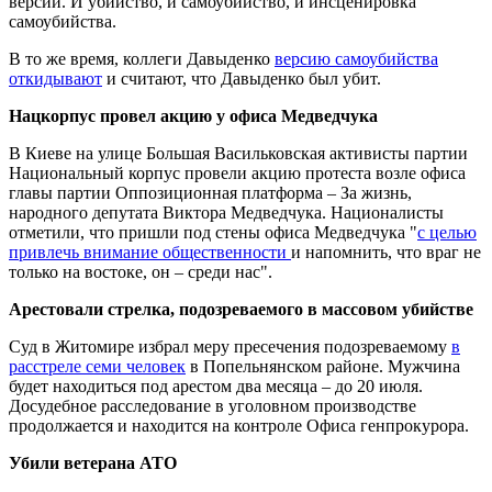
версии. И убийство, и самоубийство, и инсценировка
самоубийства.
В то же время, коллеги Давыденко
версию самоубийства
откидывают
и считают, что Давыденко был убит.
Нацкорпус провел акцию у офиса Медведчука
В Киеве на улице Большая Васильковская активисты партии
Национальный корпус провели акцию протеста возле офиса
главы партии Оппозиционная платформа – За жизнь,
народного депутата Виктора Медведчука. Националисты
отметили, что пришли под стены офиса Медведчука "
с целью
привлечь внимание общественности
и напомнить, что враг не
только на востоке, он – среди нас".
Арестовали стрелка, подозреваемого в массовом убийстве
Суд в Житомире избрал меру пресечения подозреваемому
в
расстреле семи человек
в Попельнянском районе. Мужчина
будет находиться под арестом два месяца – до 20 июля.
Досудебное расследование в уголовном производстве
продолжается и находится на контроле Офиса генпрокурора.
Убили ветерана АТО