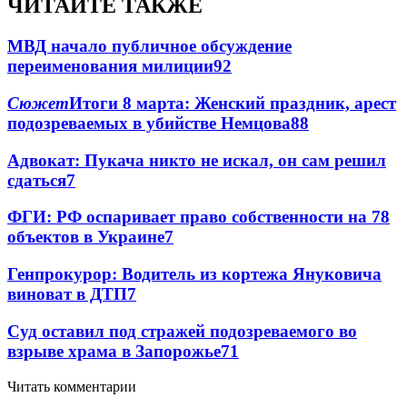
ЧИТАЙТЕ ТАКЖЕ
МВД начало публичное обсуждение
переименования милиции
9
2
Сюжет
Итоги 8 марта: Женский праздник, арест
подозреваемых в убийстве Немцова
8
8
Адвокат: Пукача никто не искал, он сам решил
сдаться
7
ФГИ: РФ оспаривает право собственности на 78
объектов в Украине
7
Генпрокурор: Водитель из кортежа Януковича
виноват в ДТП
7
Суд оставил под стражей подозреваемого во
взрыве храма в Запорожье
7
1
Читать комментарии