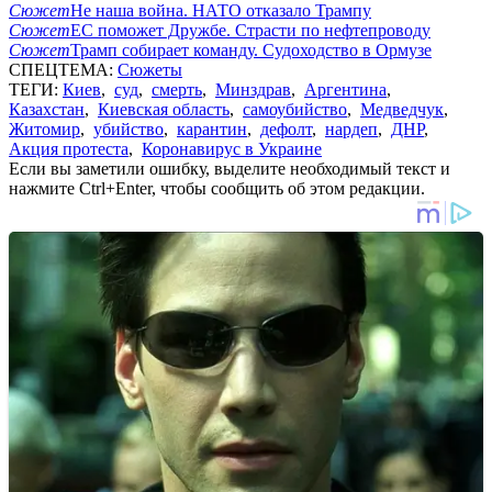
Сюжет
Не наша война. НАТО отказало Трампу
Сюжет
ЕС поможет Дружбе. Страсти по нефтепроводу
Сюжет
Трамп собирает команду. Судоходство в Ормузе
СПЕЦТЕМА:
Сюжеты
ТЕГИ:
Киев
,
суд
,
смерть
,
Минздрав
,
Аргентина
,
Казахстан
,
Киевская область
,
самоубийство
,
Медведчук
,
Житомир
,
убийство
,
карантин
,
дефолт
,
нардеп
,
ДНР
,
Акция протеста
,
Коронавирус в Украине
Если вы заметили ошибку, выделите необходимый текст и
нажмите Ctrl+Enter, чтобы сообщить об этом редакции.