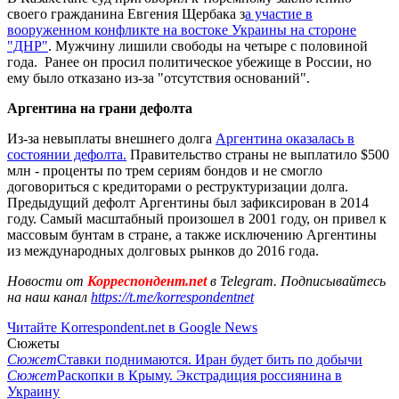
своего гражданина Евгения Щербака з
а участие в
вооруженном конфликте на востоке Украины на стороне
"ДНР"
. Мужчину лишили свободы на четыре с половиной
года. Ранее он просил политическое убежище в России, но
ему было отказано из-за "отсутствия оснований".
Аргентина на грани дефолта
Из-за невыплаты внешнего долга
Аргентина оказалась в
состоянии дефолта.
Правительство страны не выплатило $500
млн - проценты по трем сериям бондов и не смогло
договориться с кредиторами о реструктуризации долга.
Предыдущий дефолт Аргентины был зафиксирован в 2014
году. Самый масштабный произошел в 2001 году, он привел к
массовым бунтам в стране, а также исключению Аргентины
из международных долговых рынков до 2016 года.
Новости от
Корреспондент.net
в Telegram. Подписывайтесь
на наш канал
https://t.me/korrespondentnet
Читайте Korrespondent.net в Google News
Сюжеты
Сюжет
Ставки поднимаются. Иран будет бить по добычи
Сюжет
Раскопки в Крыму. Экстрадиция россиянина в
Украину