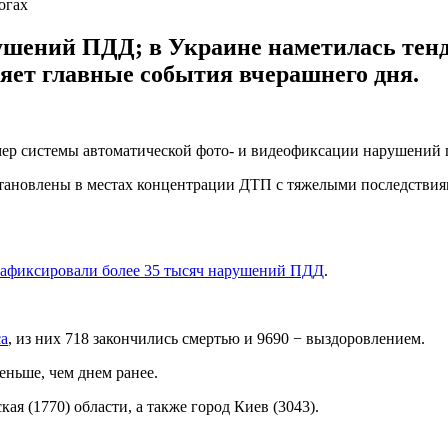
огах
ушений ПДД; в Украине наметилась тен
ляет главные события вчерашнего дня.
амер системы автоматической фото- и видеофиксации нарушений
тановлены в местах концентрации ДТП с тяжелыми последствиям
зафиксировали более 35 тысяч нарушений ПДД
.
са
, из них 718 закончились смертью и 9690 − выздоровлением.
меньше, чем днем ранее.
я (1770) области, а также город Киев (3043).