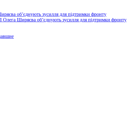
П Олега Ширяєва об’єднують зусилля для підтримки фронту
давшие