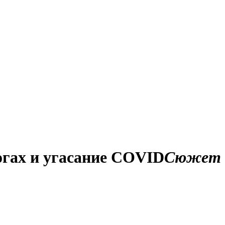
огах и угасание COVID
Сюжет