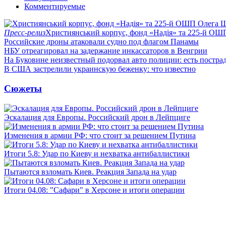
Комментируемые
Пресс-релиз
Християнський корпус, фонд «Надія» та 225-й ОШ
Российские дроны атаковали судно под флагом Панамы
НБУ отреагировал на задержание инкассаторов в Венгрии
На Буковине неизвестный подорвал авто полиции: есть постра
В США застрелили украинскую беженку: что известно
Сюжеты
Эскалация для Европы. Российский дрон в Лейпциге
Изменения в армии РФ: что стоит за решением Путина
Итоги 5.8: Удар по Киеву и нехватка антибаллистики
Пытаются взломать Киев. Реакция Запада на удар
Итоги 04.08: "Сафари" в Херсоне и итоги операции