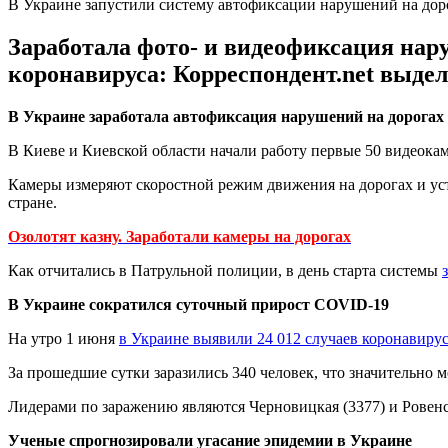
В Украине запустили систему автофиксации нарушений на дор
Заработала фото- и видеофиксация нар
коронавируса: Корреспондент.net выде
В Украине заработала автофиксация нарушений на дорогах
В Киеве и Киевской области начали работу первые 50 видеок
Камеры измеряют скоростной режим движения на дорогах и ус
стране.
Озолотят казну. Заработали камеры на дорогах
Как отчитались в Патрульной полиции, в день старта системы
В Украине сократился суточный прирост COVID-19
На утро 1 июня
в Украине выявили 24 012 случаев коронавиру
За прошедшие сутки заразились 340 человек, что значительно 
Лидерами по заражению являются Черновицкая (3377) и Ровенска
Ученые спрогнозировали угасание эпидемии в Украине