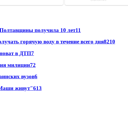
 Полтавщины получила 10 лет
11
лучать горячую воду в течение всего дня
8
210
иноват в ДТП
7
ния милиции
7
2
аинских вузов
6
 Маши живут"
6
13