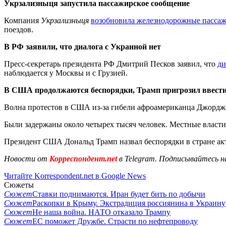
Укрзализныця запустила пассажирское сообщение
Компания
Укрзализныця
возобновила железнодорожные пассаж
поездов.
В РФ заявили, что диалога с Украиной нет
Пресс-секретарь президента РФ Дмитрий Песков заявил, что
ди
наблюдается у Москвы и с Грузией.
В США продолжаются беспорядки, Трамп пригрозил ввести
Волна протестов в США из-за гибели афроамериканца Джорд
Были задержаны около четырех тысяч человек. Местные власти
Президент США Дональд Трамп назвал беспорядки в стране ак
Новости от
Корреспондент.net
в Telegram. Подписывайтесь н
Читайте Korrespondent.net в Google News
Сюжеты
Сюжет
Ставки поднимаются. Иран будет бить по добычи
Сюжет
Раскопки в Крыму. Экстрадиция россиянина в Украину
Сюжет
Не наша война. НАТО отказало Трампу
Сюжет
ЕС поможет Дружбе. Страсти по нефтепроводу