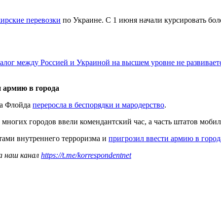
ирские перевозки
по Украине. С 1 июня начали курсировать бол
алог между Россией и Украиной на высшем уровне не развивает
 армию в города
жа Флойда
переросла в беспорядки и мародерство
.
 многих городов ввели комендантский час, а часть штатов моб
тами внутреннего терроризма и
пригрозил ввести армию в город
а наш канал
https://t.me/korrespondentnet