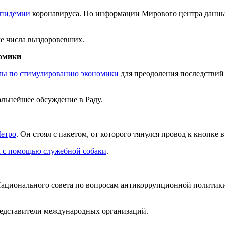
эпидемии
коронавируса. По информации Мирового центра данных
е числа выздоровевших.
омики
ммы по стимулированию экономики
для преодоления последствий
альнейшее обсуждение в Раду.
Метро
. Он стоял с пакетом, от которого тянулся провод к кнопке в
 с помощью служебной собаки
.
ационального совета по вопросам антикоррупционной политики.
редставители международных организаций.