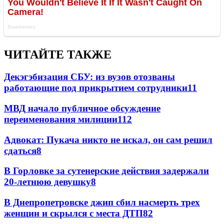
ЧИТАЙТЕ ТАКЖЕ
Декэгэбизация СБУ: из вузов отозваны
работающие под прикрытием сотрудники
11
МВД начало публичное обсуждение
переименования милиции
11
2
Адвокат: Пукача никто не искал, он сам решил
сдаться
8
В Горловке за сутенерские действия задержали
20-летнюю девушку
8
В Днепропетровске джип сбил насмерть трех
женщин и скрылся с места ДТП
8
2