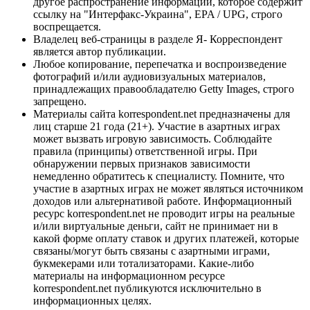
другое распространение информации, которое содержит
ссылку на "Интерфакс-Украина", EPA / UPG, строго
воспрещается.
Владелец веб-страницы в разделе Я- Корреспондент
является автор публикации.
Любое копирование, перепечатка и воспроизведение
фотографий и/или аудиовизуальных материалов,
принадлежащих правообладателю Getty Images, строго
запрещено.
Материалы сайта korrespondent.net предназначены для
лиц старше 21 года (21+). Участие в азартных играх
может вызвать игровую зависимость. Соблюдайте
правила (принципы) ответственной игры. При
обнаружении первых признаков зависимости
немедленно обратитесь к специалисту. Помните, что
участие в азартных играх не может являться источником
доходов или альтернативой работе. Информационный
ресурс korrespondent.net не проводит игры на реальные
и/или виртуальные деньги, сайт не принимает ни в
какой форме оплату ставок и других платежей, которые
связаны/могут быть связаны с азартными играми,
букмекерами или тотализаторами. Какие-либо
материалы на информационном ресурсе
korrespondent.net публикуются исключительно в
информационных целях.