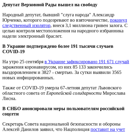
Депутат Верховной Рады вышел на свободу
Народный депутат, бывший "слуга народа" Александр
Юрченко, которого подозревают во взяточничестве,
покинул
следственный изолятор
, внеся 3,1 миллиона гривен залога. С
целью контроля местоположения на народного избранника
надели электронный браслет.
В Украине подтверждено более 191 тысячи случаев
COVID-19
На утро 25 сентября
в Украине зафиксировано 191 671 случай
заражения коронавирусом, из них 85 133 закончились
выздоровлением и 3827 - смертью. За сутки выявили 3565
новых инфицированных.
Также от COVID-19 умерла 67-летняя депутат Львовского
областного совета от
Европейской солидарности
Мирослава
Лисна.
В СНБО анонсировали меры пользователям российской
соцсети
Секретарь Совета национальной безопасности и обороны
Алексей Данилов заявил, что Нацполиция
поставит на учет