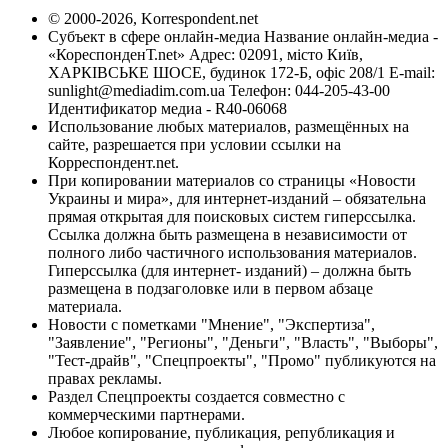
© 2000-2026, Korrespondent.net
Субъект в сфере онлайн-медиа Название онлайн-медиа -
«КореспонденТ.net» Адрес: 02091, місто Київ,
ХАРКІВСЬКЕ ШОСЕ, будинок 172-Б, офіс 208/1 E-mail:
sunlight@mediadim.com.ua
Телефон: 044-205-43-00
Идентификатор медиа - R40-06068
Использование любых материалов, размещённых на
сайте, разрешается при условии ссылки на
Корреспондент.net.
При копировании материалов со страницы «Новости
Украины и мира», для интернет-изданий – обязательна
прямая открытая для поисковых систем гиперссылка.
Ссылка должна быть размещена в независимости от
полного либо частичного использования материалов.
Гиперссылка (для интернет- изданий) – должна быть
размещена в подзаголовке или в первом абзаце
материала.
Новости с пометками "Мнение", "Экспертиза",
"Заявление", "Регионы", "Деньги", "Власть", "Выборы",
"Тест-драйв", "Спецпроекты", "Промо" публикуются на
правах рекламы.
Раздел Спецпроекты создается совместно с
коммерческими партнерами.
Любое копирование, публикация, републикация и