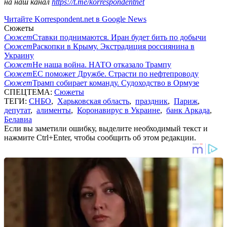
на наш канал
https://t.me/korrespondentnet
Читайте Korrespondent.net в Google News
Сюжеты
Сюжет
Ставки поднимаются. Иран будет бить по добычи
Сюжет
Раскопки в Крыму. Экстрадиция россиянина в
Украину
Сюжет
Не наша война. НАТО отказало Трампу
Сюжет
ЕС поможет Дружбе. Страсти по нефтепроводу
Сюжет
Трамп собирает команду. Судоходство в Ормузе
СПЕЦТЕМА:
Сюжеты
ТЕГИ:
СНБО
,
Харьковская область
,
праздник
,
Париж
,
депутат
,
алименты
,
Коронавирус в Украине
,
банк Аркада
,
Белавиа
Если вы заметили ошибку, выделите необходимый текст и
нажмите Ctrl+Enter, чтобы сообщить об этом редакции.