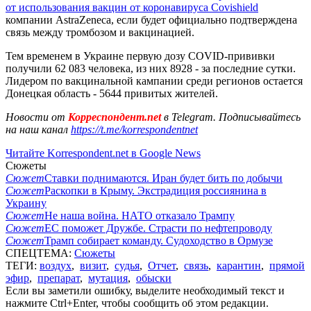
от использования вакцин от коронавируса Covishield
компании AstraZeneca, если будет официально подтверждена
связь между тромбозом и вакцинацией.
Тем временем в Украине первую дозу COVID-прививки
получили 62 083 человека, из них 8928 - за последние сутки.
Лидером по вакцинальной кампании среди регионов остается
Донецкая область - 5644 привитых жителей.
Новости от
Корреспондент.net
в Telegram. Подписывайтесь
на наш канал
https://t.me/korrespondentnet
Читайте Korrespondent.net в Google News
Сюжеты
Сюжет
Ставки поднимаются. Иран будет бить по добычи
Сюжет
Раскопки в Крыму. Экстрадиция россиянина в
Украину
Сюжет
Не наша война. НАТО отказало Трампу
Сюжет
ЕС поможет Дружбе. Страсти по нефтепроводу
Сюжет
Трамп собирает команду. Судоходство в Ормузе
СПЕЦТЕМА:
Сюжеты
ТЕГИ:
воздух
,
визит
,
судья
,
Отчет
,
связь
,
карантин
,
прямой
эфир
,
препарат
,
мутация
,
обыски
Если вы заметили ошибку, выделите необходимый текст и
нажмите Ctrl+Enter, чтобы сообщить об этом редакции.