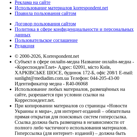
Реклама на сайте
Использование материалов korrespondent.net
Правила пользования сайтом
Договор пользования сайтом
Политика в сфере конфиденциальности и персональных
данных
Пользовательское соглашение
Редакция
© 2000-2026, Korrespondent.net
Субъект в сфере онлайн-медиа Название онлайн-медиа -
«КореспонденТ.net» Адрес: 02091, місто Київ,
ХАРКІВСЬКЕ ШОСЕ, будинок 172-Б, офіс 208/1 E-mail:
sunlight@mediadim.com.ua
Телефон: 044-205-43-00
Идентификатор медиа - R40-06068
Использование любых материалов, размещённых на
сайте, разрешается при условии ссылки на
Корреспондент.net.
При копировании материалов со страницы «Новости
Украины и мира», для интернет-изданий – обязательна
прямая открытая для поисковых систем гиперссылка.
Ссылка должна быть размещена в независимости от
полного либо частичного использования материалов.
Гиперссылка (для интернет- изданий) – должна быть