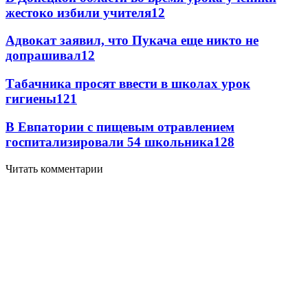
жестоко избили учителя
12
Адвокат заявил, что Пукача еще никто не
допрашивал
12
Табачника просят ввести в школах урок
гигиены
12
1
В Евпатории с пищевым отравлением
госпитализировали 54 школьника
12
8
Читать комментарии