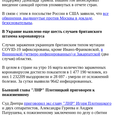
поддержку Дональда Трампа. Вашингтон анонсировал
введение санкций против упомянутых в отчете стран.
В связи с этим в посольстве России в США заявили, что
все
обвинения, выдвинутые против Москвы в докладе,
безосновательны
.
В Украине выявлено еще шесть случаев британского
штамма коронавируса
Случаи заражения украинцев британским типом мутации
COVID-19 зафиксированы, кроме Ивано-Франковской,
в
Винницкой (четверо инфицированных) и Закарпатской
(два
случая) областях.
В целом в стране на утро 16 марта количество зараженных
коронавирусом достигло показателя в 1 477 190 человек, из
них 1 232209 выздоровели и 28 697 - умерли от осложнений
болезни. За сутки выявили 9642 инфицированных.
Бывший глава "ЛНР" Плотницкий приговорен к
пожизненному
Суд Днепра
приговорил экс-главу "ЛНР" Игоря Плотницкого
и двух сепаратистов, Александра Гуреева и Андрея
Патрушева, к пожизненному заключению по делу о сбитии