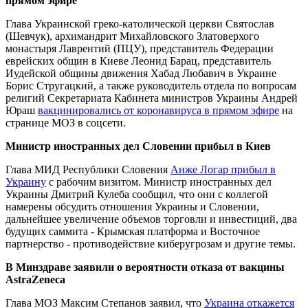
прямом эфире
Глава Украинской греко-католической церкви Святослав
(Шевчук), архимандрит Михайловского Златоверхого
монастыря Лаврентий (ПЦУ), представитель Федерации
еврейских общин в Киеве Леонид Барац, представитель
Иудейской общины движения Хабад Любавич в Украине
Борис Стругацкий, а также руководитель отдела по вопросам
религий Секретариата Кабинета министров Украины Андрей
Юраш
вакцинировались от коронавируса в прямом эфире
на
странице МОЗ в соцсети.
Министр иностранных дел Словении прибыл в Киев
Глава МИД Республики Словения
Анже Логар прибыл в
Украину
с рабочим визитом. Министр иностранных дел
Украины Дмитрий Кулеба сообщил, что они с коллегой
намерены обсудить отношения Украины и Словении,
дальнейшее увеличение объемов торговли и инвестиций, два
будущих саммита - Крымская платформа и Восточное
партнерство - противодействие киберугрозам и другие темы.
В Минздраве заявили о вероятности отказа от вакцины
AstraZeneca
Глава МОЗ Максим Степанов заявил, что
Украина откажется