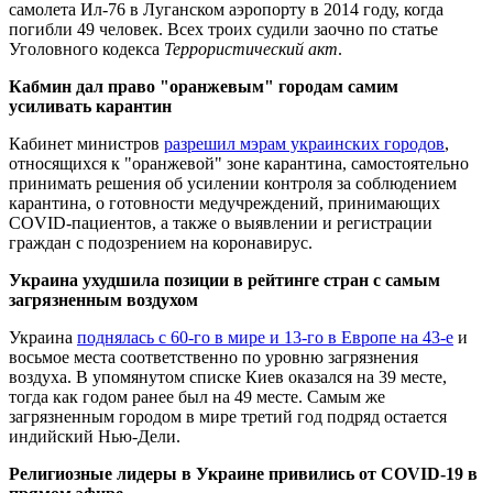
самолета Ил-76 в Луганском аэропорту в 2014 году, когда
погибли 49 человек. Всех троих судили заочно по статье
Уголовного кодекса
Террористический акт
.
Кабмин дал право "оранжевым" городам самим
усиливать карантин
Кабинет министров
разрешил мэрам украинских городов
,
относящихся к "оранжевой" зоне карантина, самостоятельно
принимать решения об усилении контроля за соблюдением
карантина, о готовности медучреждений, принимающих
COVID-пациентов, а также о выявлении и регистрации
граждан с подозрением на коронавирус.
Украина ухудшила позиции в рейтинге стран с самым
загрязненным воздухом
Украина
поднялась с 60-го в мире и 13-го в Европе на 43-е
и
восьмое места соответственно по уровню загрязнения
воздуха. В упомянутом списке Киев оказался на 39 месте,
тогда как годом ранее был на 49 месте. Самым же
загрязненным городом в мире третий год подряд остается
индийский Нью-Дели.
Религиозные лидеры в Украине привились от COVID-19 в