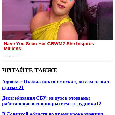
ЧИТАЙТЕ ТАКЖЕ
Адвокат: Пукача никто не искал, он сам решил
сдаться
21
Декэгэбизация СБУ: из вузов отозваны
работающие под прикрытием сотрудники
12
В Донецкой области во время урока ученики