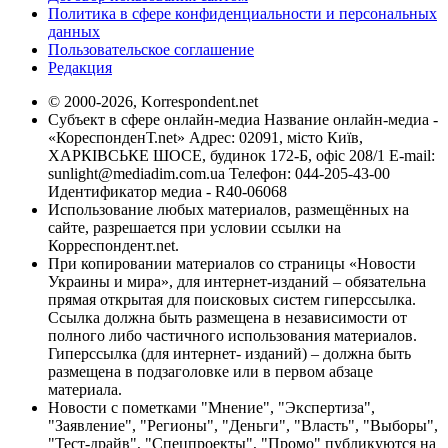
Политика в сфере конфиденциальности и персональных
данных
Пользовательское соглашение
Редакция
© 2000-2026, Korrespondent.net
Субъект в сфере онлайн-медиа Название онлайн-медиа -
«КореспонденТ.net» Адрес: 02091, місто Київ,
ХАРКІВСЬКЕ ШОСЕ, будинок 172-Б, офіс 208/1 E-mail:
sunlight@mediadim.com.ua
Телефон: 044-205-43-00
Идентификатор медиа - R40-06068
Использование любых материалов, размещённых на
сайте, разрешается при условии ссылки на
Корреспондент.net.
При копировании материалов со страницы «Новости
Украины и мира», для интернет-изданий – обязательна
прямая открытая для поисковых систем гиперссылка.
Ссылка должна быть размещена в независимости от
полного либо частичного использования материалов.
Гиперссылка (для интернет- изданий) – должна быть
размещена в подзаголовке или в первом абзаце
материала.
Новости с пометками "Мнение", "Экспертиза",
"Заявление", "Регионы", "Деньги", "Власть", "Выборы",
"Тест-драйв", "Спецпроекты", "Промо" публикуются на