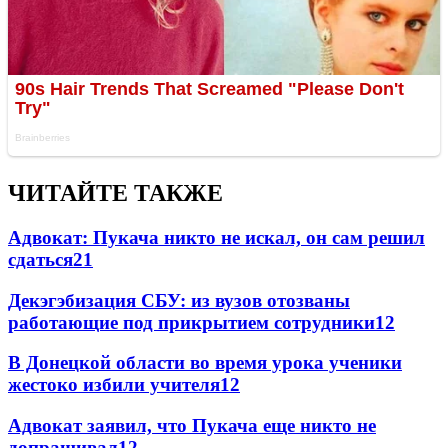
ЧИТАЙТЕ ТАКЖЕ
Адвокат: Пукача никто не искал, он сам решил
сдаться
21
Декэгэбизация СБУ: из вузов отозваны
работающие под прикрытием сотрудники
12
В Донецкой области во время урока ученики
жестоко избили учителя
12
Адвокат заявил, что Пукача еще никто не
допрашивал
12