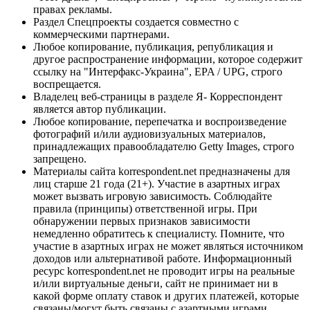
правах рекламы.
Раздел Спецпроекты создается совместно с
коммерческими партнерами.
Любое копирование, публикация, републикация и
другое распространение информации, которое содержит
ссылку на "Интерфакс-Украина", EPA / UPG, строго
воспрещается.
Владелец веб-страницы в разделе Я- Корреспондент
является автор публикации.
Любое копирование, перепечатка и воспроизведение
фотографий и/или аудиовизуальных материалов,
принадлежащих правообладателю Getty Images, строго
запрещено.
Материалы сайта korrespondent.net предназначены для
лиц старше 21 года (21+). Участие в азартных играх
может вызвать игровую зависимость. Соблюдайте
правила (принципы) ответственной игры. При
обнаружении первых признаков зависимости
немедленно обратитесь к специалисту. Помните, что
участие в азартных играх не может являться источником
доходов или альтернативой работе. Информационный
ресурс korrespondent.net не проводит игры на реальные
и/или виртуальные деньги, сайт не принимает ни в
какой форме оплату ставок и других платежей, которые
связаны/могут быть связаны с азартными играми,