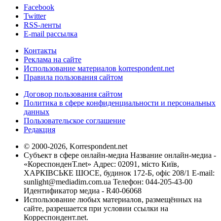
Facebook
Twitter
RSS-ленты
E-mail рассылка
Контакты
Реклама на сайте
Использование материалов korrespondent.net
Правила пользования сайтом
Договор пользования сайтом
Политика в сфере конфиденциальности и персональных
данных
Пользовательское соглашение
Редакция
© 2000-2026, Korrespondent.net
Субъект в сфере онлайн-медиа Название онлайн-медиа -
«КореспонденТ.net» Адрес: 02091, місто Київ,
ХАРКІВСЬКЕ ШОСЕ, будинок 172-Б, офіс 208/1 E-mail:
sunlight@mediadim.com.ua
Телефон: 044-205-43-00
Идентификатор медиа - R40-06068
Использование любых материалов, размещённых на
сайте, разрешается при условии ссылки на
Корреспондент.net.