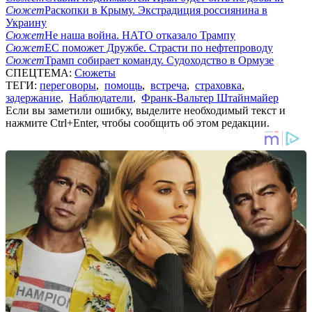
Сюжет
Раскопки в Крыму. Экстрадиция россиянина в
Украину
Сюжет
Не наша война. НАТО отказало Трампу
Сюжет
ЕС поможет Дружбе. Страсти по нефтепроводу
Сюжет
Трамп собирает команду. Судоходство в Ормузе
СПЕЦТЕМА:
Сюжеты
ТЕГИ:
переговоры
,
помощь
,
встреча
,
страховка
,
задержание
,
Наблюдатели
,
Франк-Вальтер Штайнмайер
Если вы заметили ошибку, выделите необходимый текст и
нажмите Ctrl+Enter, чтобы сообщить об этом редакции.