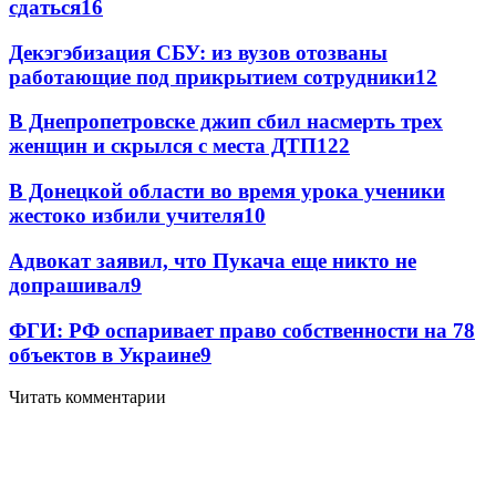
сдаться
16
Декэгэбизация СБУ: из вузов отозваны
работающие под прикрытием сотрудники
12
В Днепропетровске джип сбил насмерть трех
женщин и скрылся с места ДТП
12
2
В Донецкой области во время урока ученики
жестоко избили учителя
10
Адвокат заявил, что Пукача еще никто не
допрашивал
9
ФГИ: РФ оспаривает право собственности на 78
объектов в Украине
9
Читать комментарии