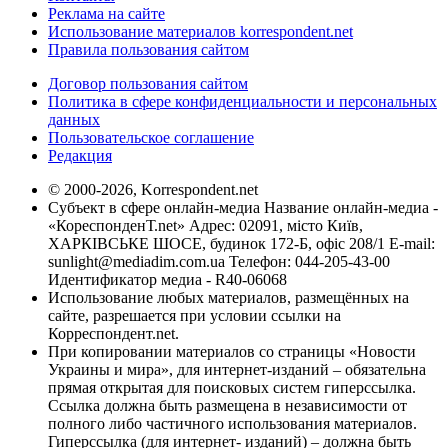
Реклама на сайте
Использование материалов korrespondent.net
Правила пользования сайтом
Договор пользования сайтом
Политика в сфере конфиденциальности и персональных
данных
Пользовательское соглашение
Редакция
© 2000-2026, Korrespondent.net
Субъект в сфере онлайн-медиа Название онлайн-медиа -
«КореспонденТ.net» Адрес: 02091, місто Київ,
ХАРКІВСЬКЕ ШОСЕ, будинок 172-Б, офіс 208/1 E-mail:
sunlight@mediadim.com.ua
Телефон: 044-205-43-00
Идентификатор медиа - R40-06068
Использование любых материалов, размещённых на
сайте, разрешается при условии ссылки на
Корреспондент.net.
При копировании материалов со страницы «Новости
Украины и мира», для интернет-изданий – обязательна
прямая открытая для поисковых систем гиперссылка.
Ссылка должна быть размещена в независимости от
полного либо частичного использования материалов.
Гиперссылка (для интернет- изданий) – должна быть