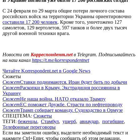
В Украине погибли уже около 17 200 российских солдат
С 24 февраля по 29 марта общие потери личного состава
российских войск на территории Украины ориентировочно
составили 17 200 человек
. Кроме того, уничтожено 127
самолетов, 129 вертолетов, 597 танков и более двух тысяч
другой военной техники врага.
Новости от
Корреспондент.net
в Telegram. Подписывайтесь
на наш канал
https://t.me/korrespondentnet
Читайте Korrespondent.net в Google News
Сюжеты
Сюжет
Ставки поднимаются. Иран будет бить по добычи
Сюжет
Раскопки в Крыму. Экстрадиция россиянина в
Украину
Сюжет
Не наша война. НАТО отказало Трампу
Сюжет
ЕС поможет Дружбе. Страсти по нефтепроводу
Сюжет
Трамп собирает команду. Судоходство в Ормузе
СПЕЦТЕМА:
Сюжеты
ТЕГИ:
беженцы
,
Стамбул
,
ущерб
,
авиаудар
,
погибшие
,
Телефонные переговоры
Если вы заметили ошибку, выделите необходимый текст и
нажмите Ctrl+Enter, чтобы сообщить об этом редакции.