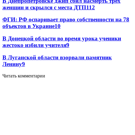
В Днепропетровске джип сбил насмерть трех
женщин и скрылся с места ДТП
11
2
ФГИ: РФ оспаривает право собственности на 78
объектов в Украине
10
В Донецкой области во время урока ученики
жестоко избили учителя
9
В Луганской области взорвали памятник
Ленину
9
Читать комментарии