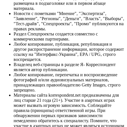
размещена в подзаголовке или в первом абзаце
материала.
Новости с пометками "Мнение", "Экспертиза",
"Заявление", "Регионы", "Деньги", "Власть", "Выборы",
"Тест-драйв", "Спецпроекты", "Промо" публикуются на
правах рекламы.
Раздел Спецпроекты создается совместно с
коммерческими партнерами.
Любое копирование, публикация, републикация и
другое распространение информации, которое содержит
ссылку на "Интерфакс-Украина", EPA / UPG, строго
воспрещается.
Владелец веб-страницы в разделе Я- Корреспондент
является автор публикации.
Любое копирование, перепечатка и воспроизведение
фотографий и/или аудиовизуальных материалов,
принадлежащих правообладателю Getty Images, строго
запрещено.
Материалы сайта korrespondent.net предназначены для
лиц старше 21 года (21+). Участие в азартных играх
может вызвать игровую зависимость. Соблюдайте
правила (принципы) ответственной игры. При
обнаружении первых признаков зависимости
немедленно обратитесь к специалисту. Помните, что
участие в азартных играх не может являться источником