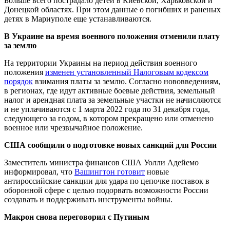
Больше всего пострадало детей в Киевской, Харьковской и
Донецкой областях. При этом данные о погибших и раненых
детях в Мариуполе еще устанавливаются.
В Украине на время военного положения отменили плату
за землю
На территории Украины на период действия военного
положения
изменен установленный Налоговым кодексом
порядок
взимания платы за землю. Согласно нововведениям,
в регионах, где идут активные боевые действия, земельный
налог и арендная плата за земельные участки не начисляются
и не уплачиваются с 1 марта 2022 года по 31 декабря года,
следующего за годом, в котором прекращено или отменено
военное или чрезвычайное положение.
США сообщили о подготовке новых санкций для России
Заместитель министра финансов США Уолли Адейемо
информировал, что
Вашингтон готовит
новые
антироссийские санкции для удара по цепочке поставок в
оборонной сфере с целью подорвать возможности России
создавать и поддерживать инструменты войны.
Макрон снова переговорил с Путиным