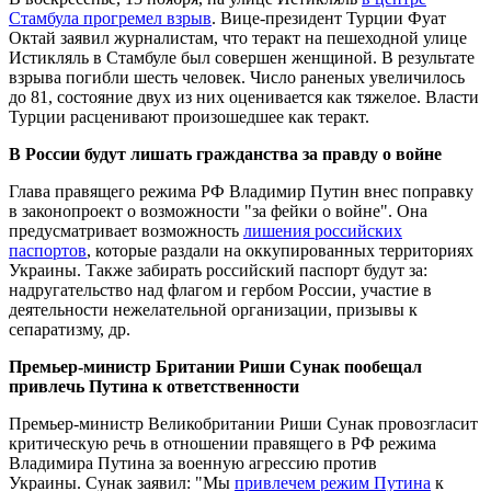
Стамбула прогремел взрыв
. Вице-президент Турции Фуат
Октай заявил журналистам, что теракт на пешеходной улице
Истикляль в Стамбуле был совершен женщиной. В результате
взрыва погибли шесть человек. Число раненых увеличилось
до 81, состояние двух из них оценивается как тяжелое. Власти
Турции расценивают произошедшее как теракт.
В России будут лишать гражданства за правду о войне
Глава правящего режима РФ Владимир Путин внес поправку
в законопроект о возможности "за фейки о войне". Она
предусматривает возможность
лишения российских
паспортов
, которые раздали на оккупированных территориях
Украины. Также забирать российский паспорт будут за:
надругательство над флагом и гербом России, участие в
деятельности нежелательной организации, призывы к
сепаратизму, др.
Премьер-министр Британии Риши Сунак пообещал
привлечь Путина к ответственности
Премьер-министр Великобритании Риши Сунак провозгласит
критическую речь в отношении правящего в РФ режима
Владимира Путина за военную агрессию против
Украины. Сунак заявил: "Мы
привлечем режим Путина
к