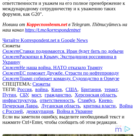
ответственности и укажем на его полное пренебрежение к
международному сотрудничеству и к уважению таких
форумов, как G20".
Новини от
Корреспондент.net
в Telegram. Підписуйтесь на
наш канал
https://t.me/korrespondentnet
Читайте Korrespondent.net в Google News
Сюжеты
Сюжет
Ставки поднимаются. Иран будет бить по добычи
Сюжет
Раскопки в Крыму. Экстрадиция россиянина в
Украину
Сюжет
Не наша война. НАТО отказало Трампу
Сюжет
ЕС поможет Дружбе. Страсти по нефтепроводу
Сюжет
Трамп собирает команду. Судоходство в Ормузе
СПЕЦТЕМА:
Сюжеты
ТЕГИ:
Россия
,
война
,
Киев
,
США
,
Британия
,
теракт
,
Путин
,
СБУ
,
мост
,
гражданство
,
Херсонская область
,
инфраструктура
,
ответственность
,
Стамбул
,
Киево-
Печерская Лавра
,
Луганская область
,
критика власти
,
Война
с Россией
,
деоккупация
,
Война в Украине
Если вы заметили ошибку, выделите необходимый текст и
нажмите Ctrl+Enter, чтобы сообщить об этом редакции.