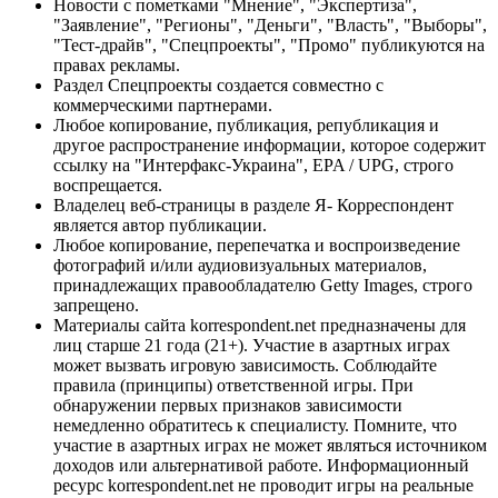
Новости с пометками "Мнение", "Экспертиза",
"Заявление", "Регионы", "Деньги", "Власть", "Выборы",
"Тест-драйв", "Спецпроекты", "Промо" публикуются на
правах рекламы.
Раздел Спецпроекты создается совместно с
коммерческими партнерами.
Любое копирование, публикация, републикация и
другое распространение информации, которое содержит
ссылку на "Интерфакс-Украина", EPA / UPG, строго
воспрещается.
Владелец веб-страницы в разделе Я- Корреспондент
является автор публикации.
Любое копирование, перепечатка и воспроизведение
фотографий и/или аудиовизуальных материалов,
принадлежащих правообладателю Getty Images, строго
запрещено.
Материалы сайта korrespondent.net предназначены для
лиц старше 21 года (21+). Участие в азартных играх
может вызвать игровую зависимость. Соблюдайте
правила (принципы) ответственной игры. При
обнаружении первых признаков зависимости
немедленно обратитесь к специалисту. Помните, что
участие в азартных играх не может являться источником
доходов или альтернативой работе. Информационный
ресурс korrespondent.net не проводит игры на реальные