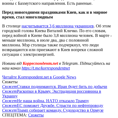
воины с Бахмутского направления. Есть раненые.
Перед новогодними праздниками Киев, как и в мирное
время, стал многолюдным
В столице
насчитывается 3,6 миллиона украинцев
. Об этом
городской голова Киева Виталий Кличко. По его словам,
перед войной в Киеве было 3,8 миллиона человек. В марте -
меньше миллиона, в июле два, два с половиной
миллиона. Мэр столицы также подчеркнул, что люди
возвращаются или приезжают в Киев вопреки сложной
ситуации с электроэнергией.
Новини від
Корреспондент.net
в Telegram. Підписуйтесь на
наш канал
https://t.me/korrespondentnet
Читайте Korrespondent.net в Google News
Сюжеты
Сюжет
Ставки поднимаются. Иран будет бить по добычи
Сюжет
Раскопки в Крыму. Экстрадиция россиянина в
Украину
Сюжет
Не наша война. НАТО отказало Трампу
Сюжет
ЕС поможет Дружбе. Страсти по нефтепроводу
Сюжет
Трамп собирает команду. Судоходство в Ормузе
СПЕЦТЕМА:
Сюжеты