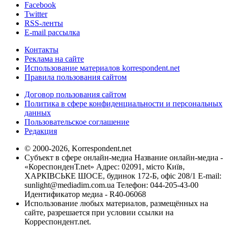
Facebook
Twitter
RSS-ленты
E-mail рассылка
Контакты
Реклама на сайте
Использование материалов korrespondent.net
Правила пользования сайтом
Договор пользования сайтом
Политика в сфере конфиденциальности и персональных
данных
Пользовательское соглашение
Редакция
© 2000-2026, Korrespondent.net
Субъект в сфере онлайн-медиа Название онлайн-медиа -
«КореспонденТ.net» Адрес: 02091, місто Київ,
ХАРКІВСЬКЕ ШОСЕ, будинок 172-Б, офіс 208/1 E-mail:
sunlight@mediadim.com.ua
Телефон: 044-205-43-00
Идентификатор медиа - R40-06068
Использование любых материалов, размещённых на
сайте, разрешается при условии ссылки на
Корреспондент.net.