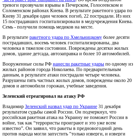
тревоги прозвучали взрывы в Печерском, Голосеевском и
Соломенском районах Киева. В результате ракетного удара по
Киеву 31 декабря один человек погиб, 22 пострадали. Из них
15 пострадавших госпитализировали в медучреждения Киева.
Семь - получили помощь медиков на месте.
В результате
ракетного удара по Хмельницкому
более десяти
пострадавших, восемь человек госпитализированы, два
человека в тяжелом состоянии. Повреждены десятки жилых
домов, здание детсада, автозаправка и более 10 автомобилей.
Вооруженные силы РФ
нанесли ракетные удары
по одному из
жилых районов города Николаева. По предварительным
данным, в результате атаки пострадали четыре человека.
Разрушены пять частных жилых домов, повреждены около 20
домов и автомобили горожан, учебные заведения.
Зеленский отреагировал на атаку РФ
Владимир
Зеленский назвал удар по Украине
31 декабря
результатом судьбы самой России. Он подчеркнул, что
российская ракетная атака на Украину не поможет России в
войне, так как “террористы проиграют и это уже всем
известно”. Он заявил, что ракеты в предновогодний день
против народа могли запустить "только изверги, и изверги