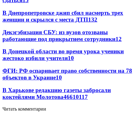
сдаться
15
В Днепропетровске джип сбил насмерть трех
женщин и скрылся с места ДТП
13
2
Декэгэбизация СБУ: из вузов отозваны
работающие под прикрытием сотрудники
12
В Донецкой области во время урока ученики
жестоко избили учителя
10
ФГИ: РФ оспаривает право собственности на 78
объектов в Украине
10
В Харькове редакцию газеты забросали
коктейлями Молотова
466
10
117
Читать комментарии