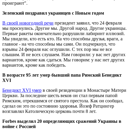
проиграют".
Зеленский поздравил украинцев с Новым годом
В своей новогодней речи
президент заявил, что 24 февраля
мы проснулись. Другие мы. Другой народ. Другие украинцы.
Первые ракеты окончательно разрушили лабиринт иллюзий.
Мы увидели, кто есть кто. На что способны друзья, враги, а
главное - на что способны мы сами. Он подчеркнул, что
взрывы 24 февраля нас оглушили. С тех пор мы не все
слышим. И не всех слушаем. Нам говорили: у вас нет других
вариантов, кроме как сдаться. Мы говорим: у нас нет других
вариантов, кроме как победить.
В возрасте 95 лет умер бывший папа Римский Бенедикт
XVI
Бенедикт XVI умер
в своей резиденции в Монастыре Матери
Церкви. За последние шесть веков он стал первым папой
Римским, отрекшимся от святого престола. Как он сообщал,
сделал он это по состоянию здоровья. Йозеф Ратцингер
возглавлял Католическую церковь почти 8 лет.
Forbes выделил 20 определяющих сражений Украины в
войне с Россией