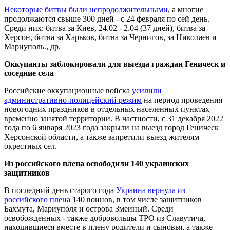
Некоторые битвы были непродолжительными
, а многие
продолжаются свыше 300 дней - с 24 февраля по сей день.
Среди них: битва за Киев, 24.02 - 2.04 (37 дней), битва за
Херсон, битва за Харьков, битва за Чернигов, за Николаев и
Мариуполь., др.
Оккупанты заблокировали для выезда граждан Геническ и
соседние села
Российские оккупационные войска
усилили
административно-полицейский режим
на период проведения
новогодних праздников в отдельных населенных пунктах
временно занятой территории. В частности, с 31 декабря 2022
года по 6 января 2023 года закрыли на выезд город Геническ
Херсонской области, а также запретили выезд жителям
окрестных сел.
Из российского плена освободили 140 украинских
защитников
В последний день старого года
Украина вернула из
российского плена
140 воинов, в том числе защитников
Бахмута, Мариуполя и острова Змеиный. Среди
освобожденных - также добровольцы ТРО из Славутича,
находившиеся вместе в плену родители и сыновья, а также