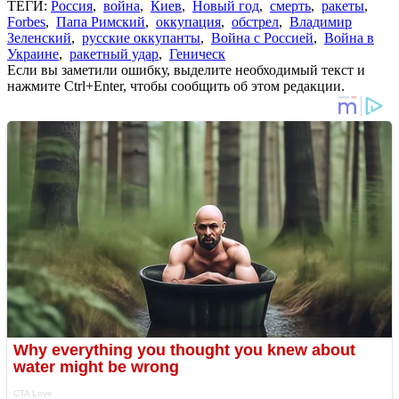
ТЕГИ:
Россия
,
война
,
Киев
,
Новый год
,
смерть
,
ракеты
,
Forbes
,
Папа Римский
,
оккупация
,
обстрел
,
Владимир
Зеленский
,
русские оккупанты
,
Война с Россией
,
Война в
Украине
,
ракетный удар
,
Геническ
Если вы заметили ошибку, выделите необходимый текст и
нажмите Ctrl+Enter, чтобы сообщить об этом редакции.