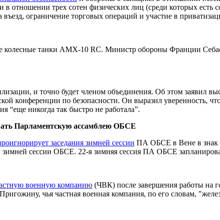
 в отношении трех сотен физических лиц (среди которых есть 
а въезд, ограничение торговых операций и участие в приватиз
е колесные танки AMX-10 RC. Министр обороны Франции Себаст
вилизации, и точно будет членом объединения. Об этом заявил в
ой конференции по безопасности. Он выразил уверенность, что
я “еще никогда так быстро не работала”.
ровать Парламентскую ассамблею ОБСЕ
проигнорирует заседания зимней сессии
ПА ОБСЕ в Вене в знак п
 зимней сессии ОБСЕ. 22-я зимняя сессия ПА ОБСЕ запланирован
частную военную компанию
(ЧВК) после завершения работы на г
ригожину, чья частная военная компания, по его словам, "желе