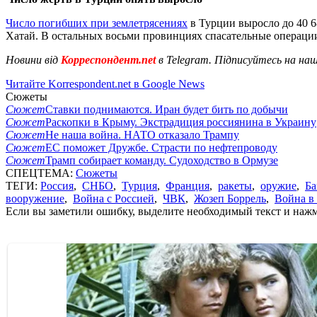
Число погибших при землетрясениях
в Турции выросло до 40 6
Хатай. В остальных восьми провинциях спасательные операци
Новини від
Корреспондент.net
в Telegram. Підписуйтесь на на
Читайте Korrespondent.net в Google News
Сюжеты
Сюжет
Ставки поднимаются. Иран будет бить по добычи
Сюжет
Раскопки в Крыму. Экстрадиция россиянина в Украину
Сюжет
Не наша война. НАТО отказало Трампу
Сюжет
ЕС поможет Дружбе. Страсти по нефтепроводу
Сюжет
Трамп собирает команду. Судоходство в Ормузе
СПЕЦТЕМА:
Сюжеты
ТЕГИ:
Россия
,
СНБО
,
Турция
,
Франция
,
ракеты
,
оружие
,
Ба
вооружение
,
Война с Россией
,
ЧВК
,
Жозеп Боррель
,
Война в
Если вы заметили ошибку, выделите необходимый текст и нажми