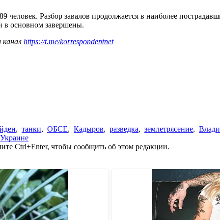
89 человек. Разбор завалов продолжается в наиболее пострадав
и в основном завершены.
ш канал
https://t.me/korrespondentnet
йден
,
танки
,
ОБСЕ
,
Кадыров
,
разведка
,
землетрясение
,
Влади
 Украине
те Ctrl+Enter, чтобы сообщить об этом редакции.