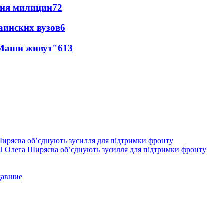
ния милиции
7
2
аинских вузов
6
 Маши живут"
6
13
П Олега Ширяєва об’єднують зусилля для підтримки фронту
давшие