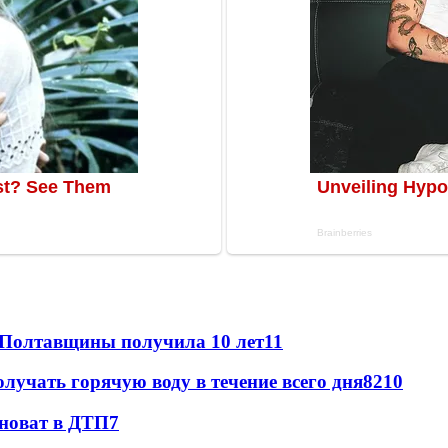
 Полтавщины получила 10 лет
11
лучать горячую воду в течение всего дня
8
210
иноват в ДТП
7