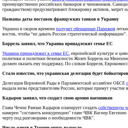
преимущественно российских банкиров и чиновников. Санкции
гражданством) предусматривают блокировку активов, запрет н
Названы даты поставок французских танков в Украину
Украина в скором времени
получит обещанные Парижем
легки
восток, чтобы “не давать России стратегической информации”.
Боррель заявил, что Украина принадлежит семье ЕС
Украина принадлежит к семье ЕС
, европейской культуре и ци
политики и политики безопасности Жозеп Боррель на Мюнхенск
должен оказать ему поддержку. По словам Борреля, Еврокомисси
Стало известно, что украинская делегация будет бойкоти
Делегация Верховной Рады в Парламентской ассамблее ОБСЕ
выдала визы представителям России, которые примут участие в
Кадыров заявил, что создаст свою армию наемников
Глава Чечни Рамзан Кадыров планирует создать
собственную 
намерен "составить конкуренцию" главе ЧВК Вагнер Евгению П
черту под разговорами о необходимости ЧВК".
Число жертв в Турции опять выросло