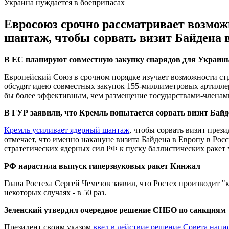
Украина нуждается в боеприпасах
Евросоюз срочно рассматривает возмо
шантаж, чтобы сорвать визит Байдена в
В ЕС планируют совместную закупку снарядов для Украин
Европейский Союз в срочном порядке изучает возможности ст
обсудят идею совместных закупок 155-миллиметровых артиллер
бы более эффективным, чем размещение государствами-членам
В ГУР заявили, что Кремль попытается сорвать визит Байд
Кремль усиливает ядерный шантаж
, чтобы сорвать визит пре
отмечает, что именно накануне визита Байдена в Европу в Ро
стратегических ядерных сил РФ к пуску баллистических ракет 
РФ нарастила выпуск гиперзвуковых ракет Кинжал
Глава Ростеха Сергей Чемезов заявил, что Ростех производит
некоторых случаях - в 50 раз.
Зеленский утвердил очередное решение СНБО по санкциям
Президент своим указом
ввел в действие решение Совета наци