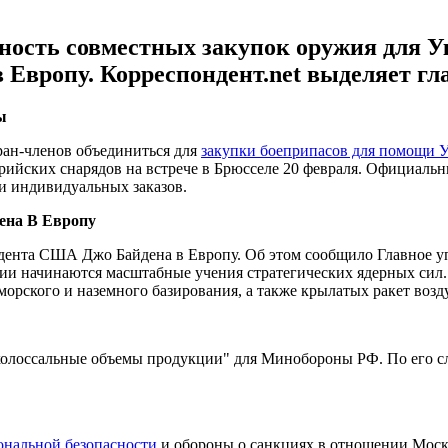
жность совместных закупок оружия для 
 Европу. Корреспондент.net выделяет г
ы
ран-членов объединиться для
закупки боеприпасов для помощи 
ийских снарядов на встрече в Брюсселе 20 февраля. Официальн
и индивидуальных заказов.
ена В Европу
зидента США Джо Байдена в Европу. Об этом сообщило Главное 
ссии начинаются масштабные учения стратегических ядерных сил
морского и наземного базирования, а также крылатых ракет воз
 "колоссальные объемы продукции" для Минобороны РФ. По его с
ональной безопасности
и обороны о санкциях в отношении Моск