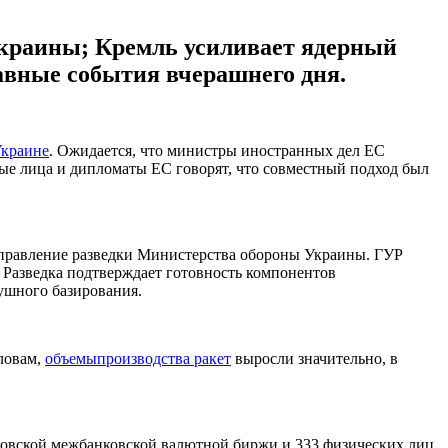
Украины; Кремль усиливает ядерный
лавные события вчерашнего дня.
Украине
. Ожидается, что министры иностранных дел ЕС
ые лица и дипломаты ЕС говорят, что совместный подход был
управление разведки Министерства обороны Украины. ГУР
. Разведка подтверждает готовность компонентов
душного базирования.
ловам,
объемыпроизводства ракет
выросли значительно, в
овской межбанковской валютной биржи и 333 физических лиц,