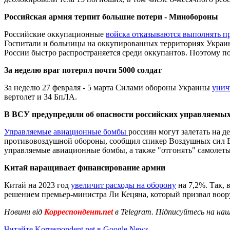
Российская армия терпит большие потери - Минобороны
Российские оккупационные
войска отказываются выполнять п
Госпитали и больницы на оккупированных территориях Украин
России быстро распространяется среди оккупантов. Поэтому по
За неделю враг потерял почти 5000 солдат
За неделю 27 февраля - 5 марта Силами обороны Украины
унич
вертолет и 34 БпЛА.
В ВСУ предупредили об опасности российских управляемы
Управляемые авиационные бомбы
россиян могут залетать на 
противовоздушной обороны, сообщил спикер Воздушных сил ВС
управляемые авиационные бомбы, а также "отгонять" самолеты
Китай наращивает финансирование армии
Китай на 2023 год
увеличит расходы на оборону
на 7,2%. Так, 
решением премьер-министра Ли Кецяна, который призвал воор
Новини від
Корреспондент.net
в Telegram. Підписуйтесь на на
Читайте Korrespondent.net в Google News