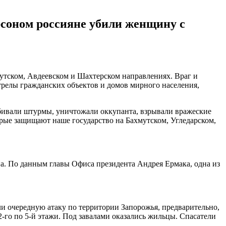
рсоном россияне убили женщину с
утском, Авдеевском и Шахтерском направлениях. Враг и
трелы гражданских объектов и домов мирного населения,
тбивали штурмы, уничтожали оккупанта, взрывали вражеские
орые защищают наше государство на Бахмутском, Угледарском,
на. По данным главы Офиса президента Андрея Ермака, одна из
 очередную атаку по территории Запорожья, предварительно,
2-го по 5-й этажи. Под завалами оказались жильцы. Спасатели