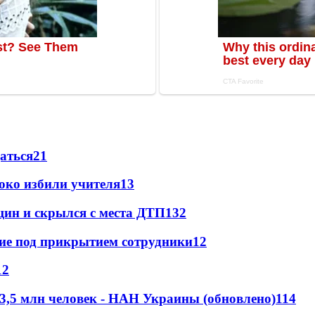
даться
21
око избили учителя
13
щин и скрылся с места ДТП
13
2
щие под прикрытием сотрудники
12
12
 3,5 млн человек - НАН Украины (обновлено)
11
4