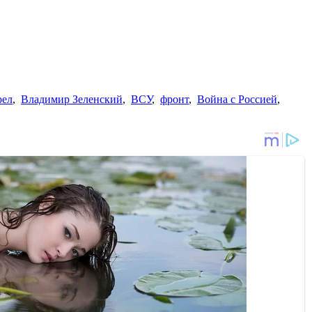
рел
,
Владимир Зеленский
,
ВСУ
,
фронт
,
Война с Россией
,