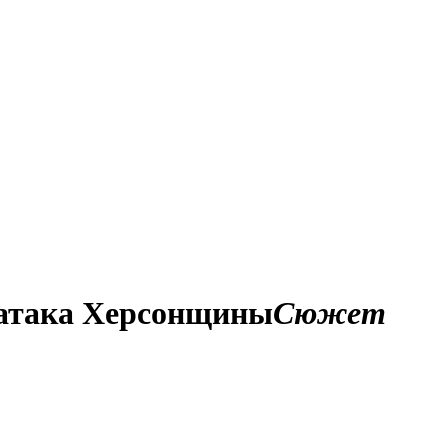
и атака Херсонщины
Сюжет