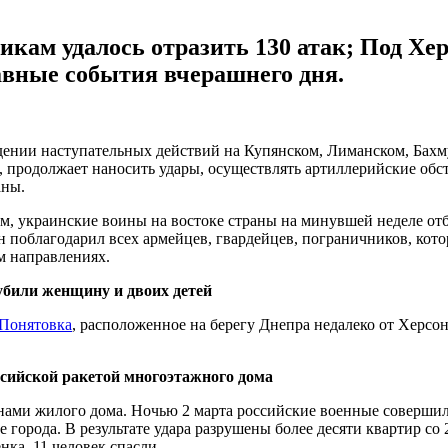
икам удалось отразить 130 атак; Под Хе
авные события вчерашнего дня.
дении наступательных действий на Купянском, Лиманском, Бахм
 продолжает наносить удары, осуществлять артиллерийские обс
аны.
ам, украинские воины на востоке страны на минувшей неделе о
н поблагодарил всех армейцев, гвардейцев, пограничников, кот
м направлениях.
убили женщину и двоих детей
 Понятовка
, расположенное на берегу Днепра недалеко от Херсо
ссийской ракетой многоэтажного дома
ами жилого дома. Ночью 2 марта российские военные совершили
 города. В результате удара разрушены более десяти квартир со 
нка. 11 человек спасли.