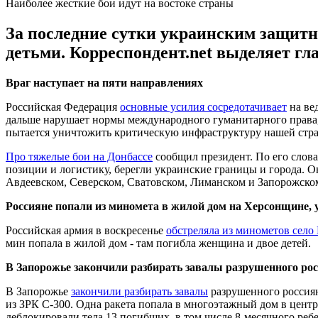
Наиболее жесткие бои идут на востоке страны
За последние сутки украинским защитн
детьми. Корреспондент.net выделяет гл
Враг наступает на пяти направлениях
Российская Федерация
основные усилия сосредотачивает
на ве
дальше нарушает нормы международного гуманитарного права,
пытается уничтожить критическую инфраструктуру нашей стр
Про тяжелые бои на Донбассе
сообщил президент. По его слов
позиции и логистику, берегли украинские границы и города. О
Авдеевском, Северском, Сватовском, Лиманском и Запорожско
Россияне попали из миномета в жилой дом на Херсонщине, 
Российская армия в воскресенье
обстреляла из минометов село
мин попала в жилой дом - там погибла женщина и двое детей.
В Запорожье закончили разбирать завалы разрушенного ро
В Запорожье
закончили разбирать завалы
разрушенного россиян
из ЗРК С-300. Одна ракета попала в многоэтажный дом в центре
деблокировали тела 13 погибших, в том числе 8-месячного ребе