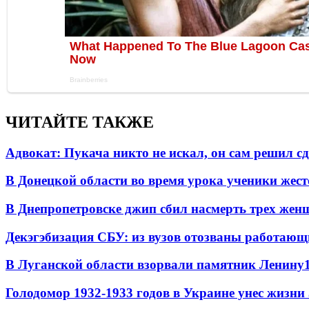
ЧИТАЙТЕ ТАКЖЕ
Адвокат: Пукача никто не искал, он сам решил с
В Донецкой области во время урока ученики жест
В Днепропетровске джип сбил насмерть трех жен
Декэгэбизация СБУ: из вузов отозваны работаю
В Луганской области взорвали памятник Ленину
Голодомор 1932-1933 годов в Украине унес жизни