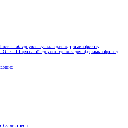
П Олега Ширяєва об’єднують зусилля для підтримки фронту
давшие