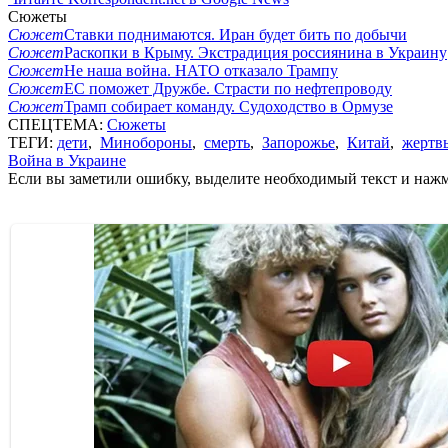
Сюжеты
Сюжет
Ставки поднимаются. Иран будет бить по добычи
Сюжет
Раскопки в Крыму. Экстрадиция россиянина в Украину
Сюжет
Не наша война. НАТО отказало Трампу
Сюжет
ЕС поможет Дружбе. Страсти по нефтепроводу
Сюжет
Трамп собирает команду. Судоходство в Ормузе
СПЕЦТЕМА:
Сюжеты
ТЕГИ:
дети
,
Минобороны
,
смерть
,
Запорожье
,
Китай
,
жертв
Война в Украине
Если вы заметили ошибку, выделите необходимый текст и нажми