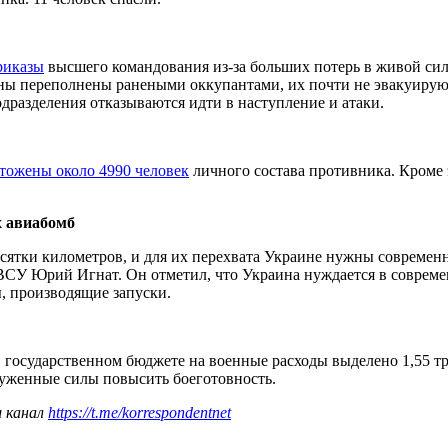
риказы
высшего командования из-за больших потерь в живой си
ы переполнены ранеными оккупантами, их почти не эвакуируют
дразделения отказываются идти в наступление и атаки.
тожены около 4990 человек
личного состава противника. Кроме 
х авиабомб
десятки километров, и для их перехвата Украине нужны соврем
У Юрий Игнат. Он отметил, что Украина нуждается в современн
, производящие запуски.
в государственном бюджете на военные расходы выделено 1,55 т
уженные силы повысить боеготовность.
ш канал
https://t.me/korrespondentnet