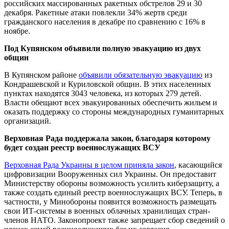
российских массированных ракетных обстрелов 29 и 30
декабря. Ракетные атаки повлекли 34% жертв среди
гражданского населения в декабре по сравнению с 16% в
ноябре.
Под Купянском объявили полную эвакуацию из двух
общин
В Купянском районе
объявили обязательную эвакуацию
из
Кондрашевской и Куриловской общин. В этих населенных
пунктах находятся 3043 человека, из которых 279 детей.
Власти обещают всех эвакуированных обеспечить жильем и
оказать поддержку со стороны международных гуманитарных
организаций.
Верховная Рада поддержала закон, благодаря которому
будет создан реестр военнослужащих ВСУ
Верховная Рада Украины в целом приняла закон
, касающийся
цифровизации Вооруженных сил Украины. Он предоставит
Министерству обороны возможность усилить киберзащиту, а
также создать единый реестр военнослужащих ВСУ. Теперь, в
частности, у Минобороны появится возможность размещать
свои ИТ-системы в военных облачных хранилищах стран-
членов НАТО. Законопроект также запрещает сбор сведений о