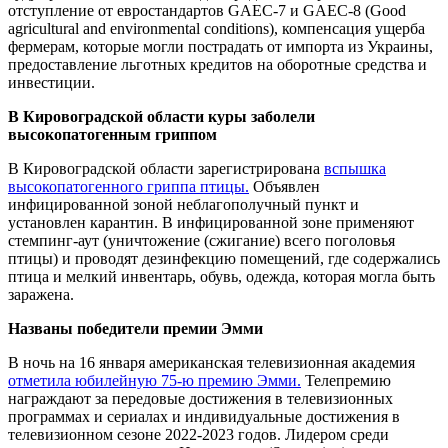
отступление от евростандартов GAEC-7 и GAEC-8 (Good
agricultural and environmental conditions), компенсация ущерба
фермерам, которые могли пострадать от импорта из Украины,
предоставление льготных кредитов на оборотные средства и
инвестиции.
В Кировоградской области куры заболели
высокопатогенным гриппом
В Кировоградской области зарегистрирована
вспышка
высокопатогенного гриппа птицы.
Объявлен
инфицированной зоной неблагополучный пункт и
установлен карантин. В инфицированной зоне применяют
стемпинг-аут (уничтожение (сжигание) всего поголовья
птицы) и проводят дезинфекцию помещений, где содержались
птица и мелкий инвентарь, обувь, одежда, которая могла быть
заражена.
Названы победители премии Эмми
В ночь на 16 января американская телевизионная академия
отметила юбилейную 75-ю премию Эмми.
Телепремию
награждают за передовые достижения в телевизионных
программах и сериалах и индивидуальные достижения в
телевизионном сезоне 2022-2023 годов. Лидером среди