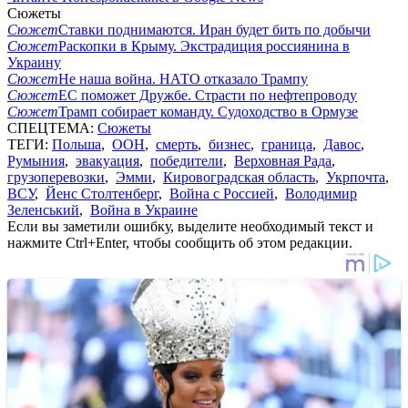
Сюжеты
Сюжет
Ставки поднимаются. Иран будет бить по добычи
Сюжет
Раскопки в Крыму. Экстрадиция россиянина в
Украину
Сюжет
Не наша война. НАТО отказало Трампу
Сюжет
ЕС поможет Дружбе. Страсти по нефтепроводу
Сюжет
Трамп собирает команду. Судоходство в Ормузе
СПЕЦТЕМА:
Сюжеты
ТЕГИ:
Польша
,
ООН
,
смерть
,
бизнес
,
граница
,
Давос
,
Румыния
,
эвакуация
,
победители
,
Верховная Рада
,
грузоперевозки
,
Эмми
,
Кировоградская область
,
Укрпочта
,
ВСУ
,
Йенс Столтенберг
,
Война с Россией
,
Володимир
Зеленський
,
Война в Украине
Если вы заметили ошибку, выделите необходимый текст и
нажмите Ctrl+Enter, чтобы сообщить об этом редакции.