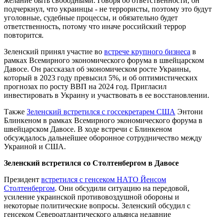
желание быть свободными. Говоря об ответственности, он
подчеркнул, что украинцы - не террористы, поэтому это будут
уголовные, судебные процессы, и обязательно будет
ответственность, потому что иначе российский террор
повторится.
Зеленский принял участие во
встрече крупного бизнеса
в
рамках Всемирного экономического форума в швейцарском
Давосе. Он рассказал об экономическом росте Украины,
который в 2023 году превысил 5%, и об оптимистических
прогнозах по росту ВВП на 2024 год. Пригласил
инвестировать в Украину и участвовать в ее восстановлении.
Также
Зеленский встретился с госсекретарем США
Энтони
Блинкеном в рамках Всемирного экономического форума в
швейцарском Давосе. В ходе встречи с Блинкеном
обсуждалось дальнейшее оборонное сотрудничество между
Украиной и США.
Зеленский встретился со Столтенбергом в Давосе
Президент
встретился с генсеком НАТО Йенсом
Столтенбергом
. Они обсудили ситуацию на передовой,
усиление украинской противовоздушной обороны и
некоторые политические вопросы. Зеленский обсудил с
генсеком Североатлантического альянса недавние