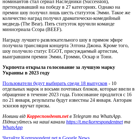
номинантов стал сериал Наследники (Succession),
претендовавший на победу в 27 категориях. Однако на
премии шоу получил лишь шесть статуэток Эмми. Такое же
количество наград получил драматически-комедийный
медведь (The Bear). Пять статуэток вручили команде
минисериала Ссора (BEEF).
Награду лучшего развлекательного шоу в прямом эфире
получила трансляция концерта Элтона Джона. Кроме того,
шоу получило статус EGOT, присуждаемый артистам,
выигравшим премии Эмми, Грэмми, Оскар и Тони.
Укрпочта открыла голосование за лучшую марку
Украины в 2023 году
Пользователи будут выбирать среди 18 выпусков
- 10
отдельных марок и восьми почтовых блоков, которые ввели в
обращение в течение 2023 года. Голосование продлится с 16
по 21 января, результаты будут известны 24 января. Авторам
эскизов вручат призы.
Новини від
Корреспондент.net
в Telegram та WhatsApp.
Підписуйтесь на наші канали
https://t.me/korrespondentnet
та
WhatsApp
Читайте Korrespondent.net в Google News