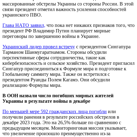
массированные обстрелы Украины со стороны России. В этой
связи президент отметил важность усиления способностей
украинского ПВО.
Глава НАТО заявил,
что пока нет никаких признаков того, что
президент РФ Владимир Путин планирует мирные
переговоры по завершению войны в Украине.
Украинский лидер провел встречу
с президентом Сингапура
Тарманом Шанмугаратнамом. Стороны обсудили
перспективные сферы сотрудничества, такие как
кибербезопасность и сельское хозяйство. Президент пригласил
Сингапур присоединиться к Формуле мира и подготовке к
Глобальному саммиту мира. Также он встретился с
президентом Руанды Полем Кагамэ. Они обсудили
реализацию Формулы мира.
В ООН назвали число погибших мирных жителей
Украины в результате войны в декабре
По меньшей мере 592 гражданских лица погибли
или
получили ранения в результате российских обстрелов в
декабре 2023 года. Это на 26,5% больше по сравнению с
предыдущим месяцем. Мониторинговая миссия указывает,
что увеличение произошло преимущественно из-за