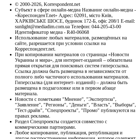
© 2000-2026, Korrespondent.net
Субъект в сфере онлайн-медиа Название онлайн-медиа -
«КореспонденТ.net» Адрес: 02091, місто Київ,
ХАРКІВСЬКЕ ШОСЕ, будинок 172-Б, офіс 208/1 E-mail:
sunlight@mediadim.com.ua
Телефон: 044-205-43-00
Идентификатор медиа - R40-06068
Использование любых материалов, размещённых на
сайте, разрешается при условии ссылки на
Корреспондент.net.
При копировании материалов со страницы «Новости
Украины и мира», для интернет-изданий – обязательна
прямая открытая для поисковых систем гиперссылка.
Ссылка должна быть размещена в независимости от
полного либо частичного использования материалов.
Гиперссылка (для интернет- изданий) – должна быть
размещена в подзаголовке или в первом абзаце
материала.
Новости с пометками "Мнение", "Экспертиза",
"Заявление", "Регионы", "Деньги", "Власть", "Выборы",
"Тест-драйв", "Спецпроекты", "Промо" публикуются на
правах рекламы.
Раздел Спецпроекты создается совместно с
коммерческими партнерами.
Любое копирование, публикация, републикация и
другое распространение информации, которое содержит