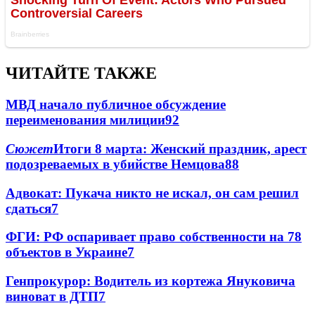
ЧИТАЙТЕ ТАКЖЕ
МВД начало публичное обсуждение
переименования милиции
9
2
Сюжет
Итоги 8 марта: Женский праздник, арест
подозреваемых в убийстве Немцова
8
8
Адвокат: Пукача никто не искал, он сам решил
сдаться
7
ФГИ: РФ оспаривает право собственности на 78
объектов в Украине
7
Генпрокурор: Водитель из кортежа Януковича
виноват в ДТП
7