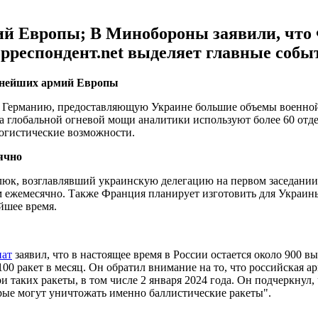
й Европы; В Минобороны заявили, что 
орреспондент.net выделяет главные собы
ьнейших армий Европы
Германию, предоставляющую Украине большие объемы военной
 глобальной огневой мощи аналитики используют более 60 отдел
логистические возможности.
ячно
люк, возглавлявший украинскую делегацию на первом заседании
м ежемесячно. Также Франция планирует изготовить для Украин
йшее время.
нат
заявил, что в настоящее время в России остается около 900 
00 ракет в месяц. Он обратил внимание на то, что российская а
и таких ракеты, в том числе 2 января 2024 года. Он подчеркну
торые могут уничтожать именно баллистические ракеты".