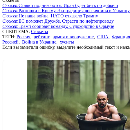
Сюжеты
Сюжет
Ставки поднимаются. Иран будет бить по добычи
Сюжет
Раскопки в Крыму. Экстрадиция россиянина в Украину
Сюжет
Не наша война. НАТО отказало Трампу
Сюжет
ЕС поможет Дружбе. Страсти по нефтепроводу
Сюжет
Трамп собирает команду. Судоходство в Ормузе
СПЕЦТЕМА:
Сюжеты
ТЕГИ:
Россия
,
рейтинг
,
армия и вооружение
,
США
,
Франция
Россией
,
Война в Украине
,
хуситы
Если вы заметили ошибку, выделите необходимый текст и нажми