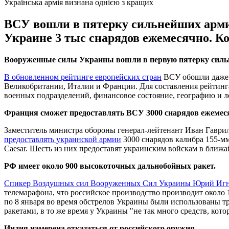
Українська армія визнана однією з кращих
ВСУ вошли в пятерку сильнейших арми
Украине 3 тыс снарядов ежемесячно. К
Вооруженные силы Украины вошли в первую пятерку сил
В обновленном рейтинге европейских стран
ВСУ обошли даже 
Великобритании, Италии и Франции. Для составления рейтинга
военных подразделений, финансовое состояние, географию и 
Франция сможет предоставлять ВСУ 3000 снарядов ежемес
Заместитель министра обороны генерал-лейтенант Иван Гаври
предоставлять украинской армии
3000 снарядов калибра 155-м
Caesar. Шесть из них предоставят украинским войскам в ближа
РФ имеет около 900 высокоточных дальнобойных ракет.
Спикер Воздушных сил Вооруженных Сил Украины Юрий Иг
телемарафона, что российское производство производит около 1
по 8 января во время обстрелов Украины были использованы тр
ракетами, в то же время у Украины "не так много средств, ко
Индия намерена отказаться от российского оружия