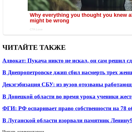
ЧИТАЙТЕ ТАКЖЕ
Адвокат: Пукача никто не искал, он сам решил с
В Днепропетровске джип сбил насмерть трех жен
Декэгэбизация СБУ: из вузов отозваны работаю
В Донецкой области во время урока ученики жест
ФГИ: РФ оспаривает право собственности на 78 о
В Луганской области взорвали памятник Ленину
Читать комментарии