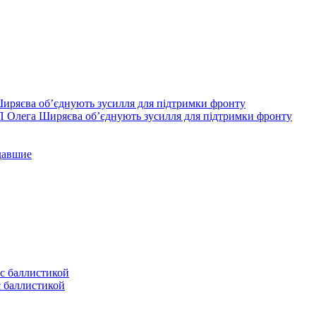
П Олега Ширяєва об’єднують зусилля для підтримки фронту
давшие
с баллистикой