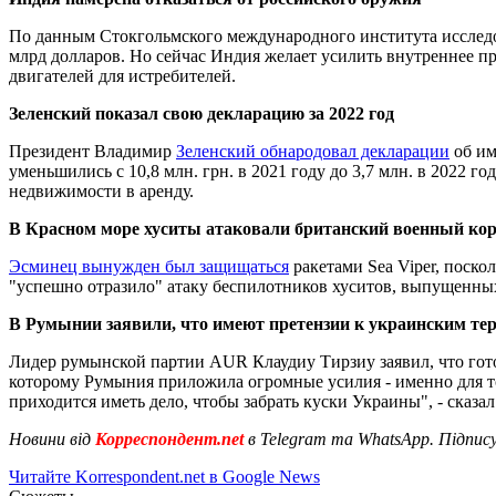
По данным Стокгольмского международного института исследо
млрд долларов. Но сейчас Индия желает усилить внутреннее п
двигателей для истребителей.
Зеленский показал свою декларацию за 2022 год
Президент Владимир
Зеленский обнародовал декларации
об им
уменьшились с 10,8 млн. грн. в 2021 году до 3,7 млн. в 2022 г
недвижимости в аренду.
В Красном море хуситы атаковали британский военный ко
Эсминец вынужден был защищаться
ракетами Sea Viper, поск
"успешно отразило" атаку беспилотников хуситов, выпущенн
В Румынии заявили, что имеют претензии к украинским те
Лидер румынской партии AUR Клаудиу Тирзиу заявил, что го
которому Румыния приложила огромные усилия - именно для тог
приходится иметь дело, чтобы забрать куски Украины", - сказал
Новини від
Корреспондент.net
в Telegram та WhatsApp. Підпис
Читайте Korrespondent.net в Google News