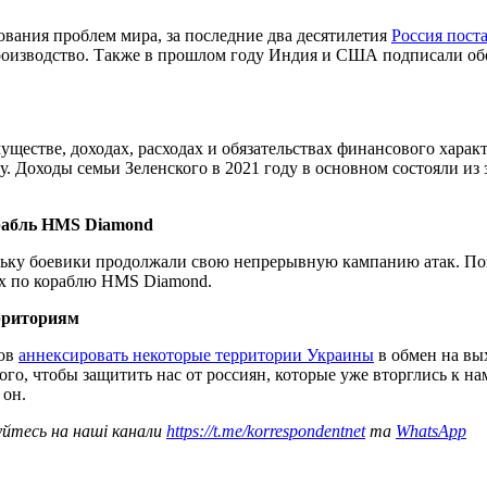
вания проблем мира, за последние два десятилетия
Россия пост
роизводство. Также в прошлом году Индия и США подписали обо
уществе, доходах, расходах и обязательствах финансового характ
оду. Доходы семьи Зеленского в 2021 году в основном состояли и
рабль HMS Diamond
ольку боевики продолжали свою непрерывную кампанию атак. По
ых по кораблю HMS Diamond.
рриториям
тов
аннексировать некоторые территории Украины
в обмен на вы
о, чтобы защитить нас от россиян, которые уже вторглись к нам 
 он.
уйтесь на наші канали
https://t.me/korrespondentnet
та
WhatsApp