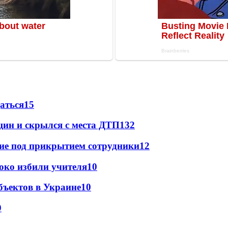
даться
15
щин и скрылся с места ДТП
13
2
щие под прикрытием сотрудники
12
око избили учителя
10
бъектов в Украине
10
9