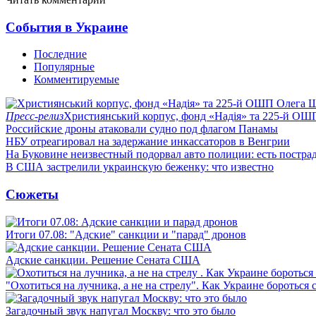
События в Украине
Последние
Популярные
Комментируемые
Пресс-релиз
Християнський корпус, фонд «Надія» та 225-й ОШ
Российские дроны атаковали судно под флагом Панамы
НБУ отреагировал на задержание инкассаторов в Венгрии
На Буковине неизвестный подорвал авто полиции: есть постра
В США застрелили украинскую беженку: что известно
Сюжеты
Итоги 07.08: "Адские" санкции и "парад" дронов
Адские санкции. Решение Сената США
"Охотиться на лучника, а не на стрелу". Как Украине бороться 
Загадочный звук напугал Москву: что это было