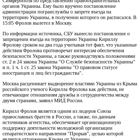
Симферополя по представлению правоохранительных
органов Украины. Ему было вручено постановление
администрации погранслужбы о запрете въезда на
территорию Украины, в получении которого он расписался. В
15:05 Фролов вылетел в Москву.
По информации источника, СБУ вынесло постановление о
запрещении въезда на территорию Украины Кириллу
Фролову сроком на два года учитывая тот факт, что указанные
действия Фролова противоречат интересам обеспечения
безопасности Украины, а также руководствуясь положениями
ст. 2 и 24 закона Украины "О Службе безопасности Украины"
и п. 1 ч. 1 ст. 25 закона Украины "О правовом статусе
иностранцев и лиц без гражданства".
Москва расценивает выдворение властями Украины из Крыма
российского ученого Кирилла Фролова как действия, не
отвечающие отношениям дружбы и сотрудничества между
двумя странами, заявил МИД России.
Кирилл Фролов является одним из лидеров Союза
православных братств в России, а также, по данным
источников агентства, обеспечивает организационную
поддержку деятельности молодежной организации
сепаратистского направления "Прорыв", целью которой
является отторжение Крыма от Украины.