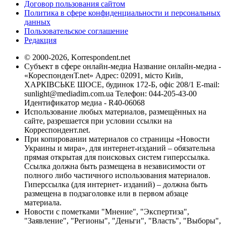
Договор пользования сайтом
Политика в сфере конфиденциальности и персональных
данных
Пользовательское соглашение
Редакция
© 2000-2026, Korrespondent.net
Субъект в сфере онлайн-медиа Название онлайн-медиа -
«КореспонденТ.net» Адрес: 02091, місто Київ,
ХАРКІВСЬКЕ ШОСЕ, будинок 172-Б, офіс 208/1 E-mail:
sunlight@mediadim.com.ua
Телефон: 044-205-43-00
Идентификатор медиа - R40-06068
Использование любых материалов, размещённых на
сайте, разрешается при условии ссылки на
Корреспондент.net.
При копировании материалов со страницы «Новости
Украины и мира», для интернет-изданий – обязательна
прямая открытая для поисковых систем гиперссылка.
Ссылка должна быть размещена в независимости от
полного либо частичного использования материалов.
Гиперссылка (для интернет- изданий) – должна быть
размещена в подзаголовке или в первом абзаце
материала.
Новости с пометками "Мнение", "Экспертиза",
"Заявление", "Регионы", "Деньги", "Власть", "Выборы",