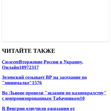
ЧИТАЙТЕ ТАКЖЕ
Сюжет
Вторжение России в Украину.
Онлайн
189
72
317
Зеленский созывает ВР на заседание по
"минималке"
15
76
Во Львове провели "экзамен по казнокрадству"
с импровизированным Табачником
10
В Венгрии озвучили ожидания от