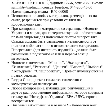
ХАРКІВСЬКЕ ШОСЕ, будинок 172-Б, офіс 208/1 E-mail:
sunlight@mediadim.com.ua
Телефон: 044-205-43-00
Идентификатор медиа - R40-06068
Использование любых материалов, размещённых на
сайте, разрешается при условии ссылки на
Корреспондент.net.
При копировании материалов со страницы «Новости
Украины и мира», для интернет-изданий – обязательна
прямая открытая для поисковых систем гиперссылка.
Ссылка должна быть размещена в независимости от
полного либо частичного использования материалов.
Гиперссылка (для интернет- изданий) – должна быть
размещена в подзаголовке или в первом абзаце
материала.
Новости с пометками "Мнение", "Экспертиза",
"Заявление", "Регионы", "Деньги", "Власть", "Выборы",
"Тест-драйв", "Спецпроекты", "Промо" публикуются на
правах рекламы.
Раздел Спецпроекты создается совместно с
коммерческими партнерами.
Любое копирование, публикация, републикация и
другое распространение информации, которое содержит
ссылку на "Интерфакс-Украина", EPA / UPG, строго
воспрещается.
Владелец веб-страницы в разделе Я- Корреспондент