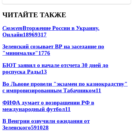
ЧИТАЙТЕ ТАКЖЕ
Сюжет
Вторжение России в Украину.
Онлайн
189
69
317
Зеленский созывает ВР на заседание по
"минималке"
17
76
БЮТ заявил о начале отсчета 30 дней до
роспуска Рады
13
Во Львове провели "экзамен по казнокрадству"
с импровизированным Табачником
11
ФИФА думает о возвращении РФ в
международный футбол
11
В Венгрии озвучили ожидания от
Зеленского
59
10
28