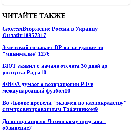
ЧИТАЙТЕ ТАКЖЕ
Сюжет
Вторжение России в Украину.
Онлайн
189
57
317
Зеленский созывает ВР на заседание по
"минималке"
12
76
БЮТ заявил о начале отсчета 30 дней до
роспуска Рады
10
ФИФА думает о возвращении РФ в
международный футбол
10
Во Львове провели "экзамен по казнокрадству"
с импровизированным Табачником
9
До конца апреля Лозинскому предъявят
обвинение
7