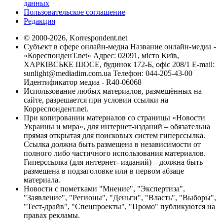
данных
Пользовательское соглашение
Редакция
© 2000-2026, Korrespondent.net
Субъект в сфере онлайн-медиа Название онлайн-медиа -
«КореспонденТ.net» Адрес: 02091, місто Київ,
ХАРКІВСЬКЕ ШОСЕ, будинок 172-Б, офіс 208/1 E-mail:
sunlight@mediadim.com.ua
Телефон: 044-205-43-00
Идентификатор медиа - R40-06068
Использование любых материалов, размещённых на
сайте, разрешается при условии ссылки на
Корреспондент.net.
При копировании материалов со страницы «Новости
Украины и мира», для интернет-изданий – обязательна
прямая открытая для поисковых систем гиперссылка.
Ссылка должна быть размещена в независимости от
полного либо частичного использования материалов.
Гиперссылка (для интернет- изданий) – должна быть
размещена в подзаголовке или в первом абзаце
материала.
Новости с пометками "Мнение", "Экспертиза",
"Заявление", "Регионы", "Деньги", "Власть", "Выборы",
"Тест-драйв", "Спецпроекты", "Промо" публикуются на
правах рекламы.