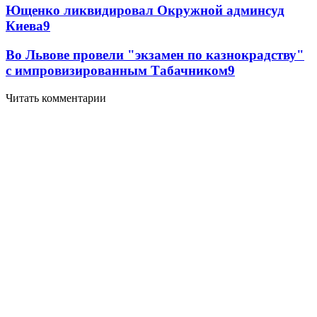
Ющенко ликвидировал Окружной админсуд
Киева
9
Во Львове провели "экзамен по казнокрадству"
с импровизированным Табачником
9
Читать комментарии