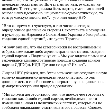
демократическая партия. Другая партия, нам, руховцам, не
подойдет. То есть, это должна быть партия, имеющая в своей
основе нашу идеологию, национально-демократическую, то
есть руховскую идеологию", - уточнил лидер НРУ.
"В то же время мы чувствуем, в том числе и сегодня,
определенное давление со стороны Секретариата Президента
и руководства Народного Союза Наша Украина о быстрейшем
создании единой партии", - жалуется Тарасюк.
"Я хочу заявить, что мы категорически не воспринимаем и
отбрасываем какие-либо административные методы создания
единой партии. - Подчеркнул он. - Мы уже видели с вами чем
закончились административные подходы создания единой
партии СДПУ(о), НДП. Где они сегодня? Их нет".
Лидера НРУ убежден, что "если есть желание создавать новую
единую национально-демократическую партию, то она
должна иметь в своей основе консервативную национально-
демократическую или правую идеологию".
"Мы должны договориться о том, что прежде чем говорить о
создании какой-либо единой партии, необходимо внести
изменения в Закон О политических партиях, которые бы не
требовали ликвидации участников этого процесса. Словом,