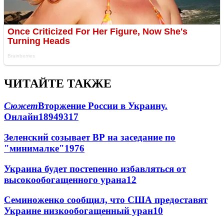
ЧИТАЙТЕ ТАКЖЕ
Сюжет
Вторжение России в Украину.
Онлайн
189
49
317
Зеленский созывает ВР на заседание по
"минималке"
19
76
Украина будет постепенно избавляться от
высокообогащенного урана
12
Семиноженко сообщил, что США предоставят
Украине низкообогащенный уран
10