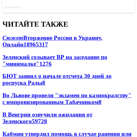
ЧИТАЙТЕ ТАКЖЕ
Сюжет
Вторжение России в Украину.
Онлайн
189
65
317
Зеленский созывает ВР на заседание по
"минималке"
12
76
БЮТ заявил о начале отсчета 30 дней до
роспуска Рады
8
Во Львове провели "экзамен по казнокрадству"
с импровизированным Табачником
8
В Венгрии озвучили ожидания от
Зеленского
59
7
28
Кабмин утвердил помощь в случае ранения или