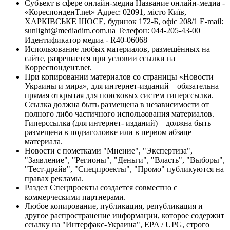
Субъект в сфере онлайн-медиа Название онлайн-медиа -
«КореспонденТ.net» Адрес: 02091, місто Київ,
ХАРКІВСЬКЕ ШОСЕ, будинок 172-Б, офіс 208/1 E-mail:
sunlight@mediadim.com.ua
Телефон: 044-205-43-00
Идентификатор медиа - R40-06068
Использование любых материалов, размещённых на
сайте, разрешается при условии ссылки на
Корреспондент.net.
При копировании материалов со страницы «Новости
Украины и мира», для интернет-изданий – обязательна
прямая открытая для поисковых систем гиперссылка.
Ссылка должна быть размещена в независимости от
полного либо частичного использования материалов.
Гиперссылка (для интернет- изданий) – должна быть
размещена в подзаголовке или в первом абзаце
материала.
Новости с пометками "Мнение", "Экспертиза",
"Заявление", "Регионы", "Деньги", "Власть", "Выборы",
"Тест-драйв", "Спецпроекты", "Промо" публикуются на
правах рекламы.
Раздел Спецпроекты создается совместно с
коммерческими партнерами.
Любое копирование, публикация, републикация и
другое распространение информации, которое содержит
ссылку на "Интерфакс-Украина", EPA / UPG, строго