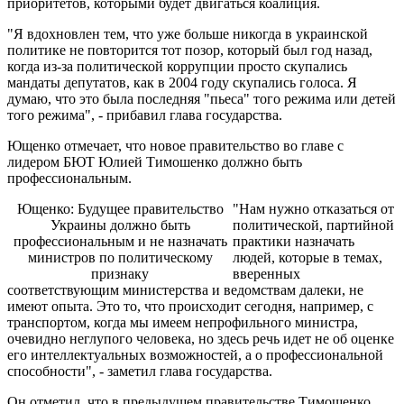
приоритетов, которыми будет двигаться коалиция.
"Я вдохновлен тем, что уже больше никогда в украинской
политике не повторится тот позор, который был год назад,
когда из-за политической коррупции просто скупались
мандаты депутатов, как в 2004 году скупались голоса. Я
думаю, что это была последняя "пьеса" того режима или детей
того режима", - прибавил глава государства.
Ющенко отмечает, что новое правительство во главе с
лидером БЮТ Юлией Тимошенко должно быть
профессиональным.
Ющенко: Будущее правительство
"Нам нужно отказаться от
Украины должно быть
политической, партийной
профессиональным и не назначать
практики назначать
министров по политическому
людей, которые в темах,
признаку
вверенных
соответствующим министерства и ведомствам далеки, не
имеют опыта. Это то, что происходит сегодня, например, с
транспортом, когда мы имеем непрофильного министра,
очевидно неглупого человека, но здесь речь идет не об оценке
его интеллектуальных возможностей, а о профессиональной
способности", - заметил глава государства.
Он отметил, что в предыдущем правительстве Тимошенко