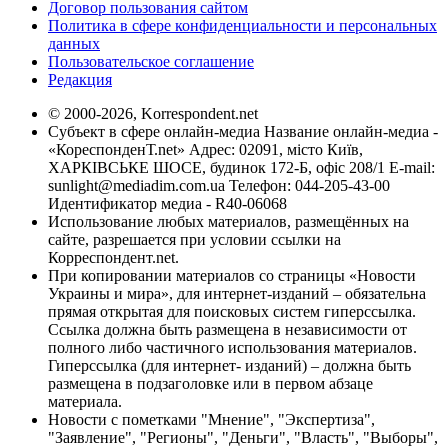
Договор пользования сайтом
Политика в сфере конфиденциальности и персональных
данных
Пользовательское соглашение
Редакция
© 2000-2026, Korrespondent.net
Субъект в сфере онлайн-медиа Название онлайн-медиа -
«КореспонденТ.net» Адрес: 02091, місто Київ,
ХАРКІВСЬКЕ ШОСЕ, будинок 172-Б, офіс 208/1 E-mail:
sunlight@mediadim.com.ua
Телефон: 044-205-43-00
Идентификатор медиа - R40-06068
Использование любых материалов, размещённых на
сайте, разрешается при условии ссылки на
Корреспондент.net.
При копировании материалов со страницы «Новости
Украины и мира», для интернет-изданий – обязательна
прямая открытая для поисковых систем гиперссылка.
Ссылка должна быть размещена в независимости от
полного либо частичного использования материалов.
Гиперссылка (для интернет- изданий) – должна быть
размещена в подзаголовке или в первом абзаце
материала.
Новости с пометками "Мнение", "Экспертиза",
"Заявление", "Регионы", "Деньги", "Власть", "Выборы",