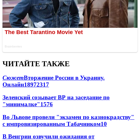
ЧИТАЙТЕ ТАКЖЕ
Сюжет
Вторжение России в Украину.
Онлайн
189
72
317
Зеленский созывает ВР на заседание по
"минималке"
15
76
Во Львове провели "экзамен по казнокрадству"
с импровизированным Табачником
10
В Венгрии озвучили ожидания от