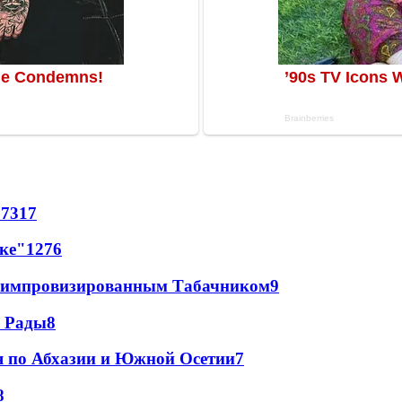
67
317
лке"
12
76
 с импровизированным Табачником
9
а Рады
8
я по Абхазии и Южной Осетии
7
8