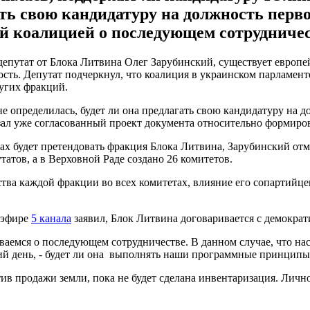
ть свою кандидатуру на должность перво
ой коалицией о последующем сотрудничес
депутат от Блока Литвина Олег Зарубинский, существует европе
ность. Депутат подчеркнул, что коалиция в украинском парламент
ругих фракций.
е определилась, будет ли она предлагать свою кандидатуру на д
 зал уже согласованный проект документа относительно формиро
тах будет претендовать фракция Блока Литвина, Зарубинский от
татов, а в Верховной Раде создано 26 комитетов.
тва каждой фракции во всех комитетах, влияние его сопартийцев
 эфире
5 канала
заявил, Блок Литвина договаривается с демокра
ваемся о последующем сотрудничестве. В данном случае, что нас
ний день, - будет ли она выполнять наши программные принципы?
тив продажи земли, пока не будет сделана инвентаризация. Лично