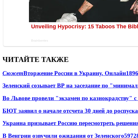
ЧИТАЙТЕ ТАКЖЕ
Сюжет
Вторжение России в Украину. Онлайн
189
Зеленский созывает ВР на заседание по "минима
Во Львове провели "экзамен по казнокрадству"
БЮТ заявил о начале отсчета 30 дней до роспуск
Украина призывает Россию пересмотреть решени
В Венгрии озвучили ожидания от Зеленского
59
7
2