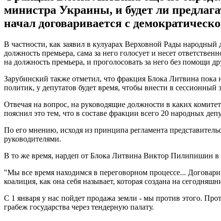
министра Украины, и будет ли предлага
начал договаривается с демократическ
В частности, как заявил в кулуарах Верховной Рады народный 
должность премьера, сама за него голосует и несет ответствен
на должность премьера, и проголосовать за него без помощи д
Зарубинский также отметил, что фракция Блока Литвина пока н
политик, у депутатов будет время, чтобы внести в сессионный
Отвечая на вопрос, на руководящие должности в каких комите
пояснил это тем, что в составе фракции всего 20 народных депу
По его мнению, исходя из принципа регламента представительс
руководителями.
В то же время, нардеп от Блока Литвина Виктор Пилипишин в
"Мы все время находимся в переговорном процессе... Договари
коалиция, как она себя называет, которая создана на сегодняш
С 1 января у нас пойдет продажа земли - мы против этого. Про
грабеж государства через тендерную палату.