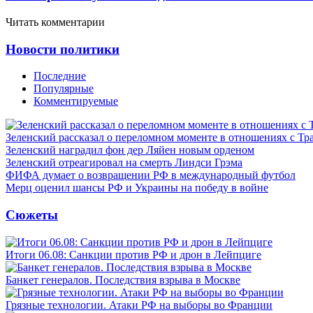
Читать комментарии
Новости политики
Последние
Популярные
Комментируемые
Зеленский рассказал о переломном моменте в отношениях с Т
Зеленский наградил фон дер Ляйен новым орденом
Зеленский отреагировал на смерть Линдси Грэма
ФИФА думает о возвращении РФ в международный футбол
Мерц оценил шансы РФ и Украины на победу в войне
Сюжеты
Итоги 06.08: Санкции против РФ и дрон в Лейпциге
Банкет генералов. Последствия взрыва в Москве
Грязные технологии. Атаки РФ на выборы во Франции