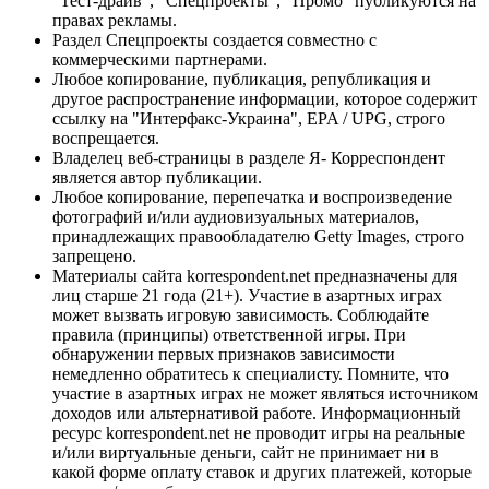
"Тест-драйв", "Спецпроекты", "Промо" публикуются на
правах рекламы.
Раздел Спецпроекты создается совместно с
коммерческими партнерами.
Любое копирование, публикация, републикация и
другое распространение информации, которое содержит
ссылку на "Интерфакс-Украина", EPA / UPG, строго
воспрещается.
Владелец веб-страницы в разделе Я- Корреспондент
является автор публикации.
Любое копирование, перепечатка и воспроизведение
фотографий и/или аудиовизуальных материалов,
принадлежащих правообладателю Getty Images, строго
запрещено.
Материалы сайта korrespondent.net предназначены для
лиц старше 21 года (21+). Участие в азартных играх
может вызвать игровую зависимость. Соблюдайте
правила (принципы) ответственной игры. При
обнаружении первых признаков зависимости
немедленно обратитесь к специалисту. Помните, что
участие в азартных играх не может являться источником
доходов или альтернативой работе. Информационный
ресурс korrespondent.net не проводит игры на реальные
и/или виртуальные деньги, сайт не принимает ни в
какой форме оплату ставок и других платежей, которые