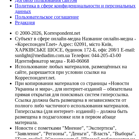
Договор пользования сайтом
Политика в сфере конфиденциальности и персональных
данных
Пользовательское соглашение
Редакция
© 2000-2026, Korrespondent.net
Субъект в сфере онлайн-медиа Название онлайн-медиа -
«КореспонденТ.net» Адрес: 02091, місто Київ,
ХАРКІВСЬКЕ ШОСЕ, будинок 172-Б, офіс 208/1 E-mail:
sunlight@mediadim.com.ua
Телефон: 044-205-43-00
Идентификатор медиа - R40-06068
Использование любых материалов, размещённых на
сайте, разрешается при условии ссылки на
Корреспондент.net.
При копировании материалов со страницы «Новости
Украины и мира», для интернет-изданий – обязательна
прямая открытая для поисковых систем гиперссылка.
Ссылка должна быть размещена в независимости от
полного либо частичного использования материалов.
Гиперссылка (для интернет- изданий) – должна быть
размещена в подзаголовке или в первом абзаце
материала.
Новости с пометками "Мнение", "Экспертиза",
"Заявление", "Регионы", "Деньги", "Власть", "Выборы",