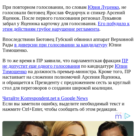
При повторном голосовании, по словам
Юрия Луценко
, не
голосовали бютовец Ярослав Федорчук и спикер Арсений
Яценюк. После первого голосования регионал Лукьянов
забрал у Яценюка карточку для голосования.
Его побудило к
этим действиям грубое нарушение регламента
.
Впоследствиии Бютовец Губский обвинил аппарат Верховной
Рады
в диверсии при голосовании за кандидатуру
Юлии
Тимошенко.
В то же время в ПР заявили, что парламентская фракция
ПР
не допустит еще одного голосования
по кандидатуре
Юлии
Тимошенко
на должность премьер-министра. Кроме того, ПР
настаивает на сложении полномочий Арсения Яценюка,
и обращается к Президенту с предложением сесть за круглый
стол для переговоров о создании широкой коалиции.
Читайте Korrespondent.net в Google News
Если вы заметили ошибку, выделите необходимый текст и
нажмите Ctrl+Enter, чтобы сообщить об этом редакции.