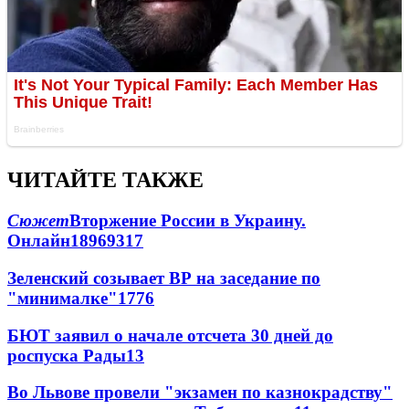
ЧИТАЙТЕ ТАКЖЕ
Сюжет
Вторжение России в Украину.
Онлайн
189
69
317
Зеленский созывает ВР на заседание по
"минималке"
17
76
БЮТ заявил о начале отсчета 30 дней до
роспуска Рады
13
Во Львове провели "экзамен по казнокрадству"