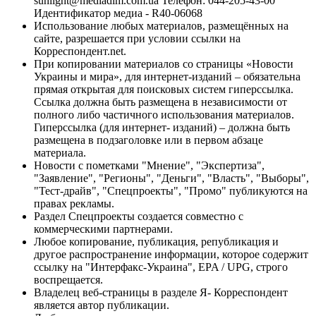
sunlight@mediadim.com.ua
Телефон: 044-205-43-00
Идентификатор медиа - R40-06068
Использование любых материалов, размещённых на
сайте, разрешается при условии ссылки на
Корреспондент.net.
При копировании материалов со страницы «Новости
Украины и мира», для интернет-изданий – обязательна
прямая открытая для поисковых систем гиперссылка.
Ссылка должна быть размещена в независимости от
полного либо частичного использования материалов.
Гиперссылка (для интернет- изданий) – должна быть
размещена в подзаголовке или в первом абзаце
материала.
Новости с пометками "Мнение", "Экспертиза",
"Заявление", "Регионы", "Деньги", "Власть", "Выборы",
"Тест-драйв", "Спецпроекты", "Промо" публикуются на
правах рекламы.
Раздел Спецпроекты создается совместно с
коммерческими партнерами.
Любое копирование, публикация, републикация и
другое распространение информации, которое содержит
ссылку на "Интерфакс-Украина", EPA / UPG, строго
воспрещается.
Владелец веб-страницы в разделе Я- Корреспондент
является автор публикации.