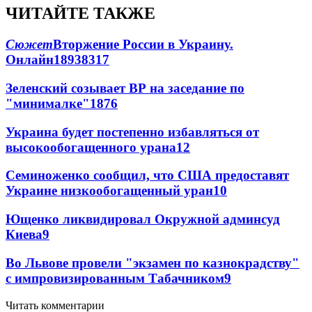
ЧИТАЙТЕ ТАКЖЕ
Сюжет
Вторжение России в Украину.
Онлайн
189
38
317
Зеленский созывает ВР на заседание по
"минималке"
18
76
Украина будет постепенно избавляться от
высокообогащенного урана
12
Семиноженко сообщил, что США предоставят
Украине низкообогащенный уран
10
Ющенко ликвидировал Окружной админсуд
Киева
9
Во Львове провели "экзамен по казнокрадству"
с импровизированным Табачником
9
Читать комментарии