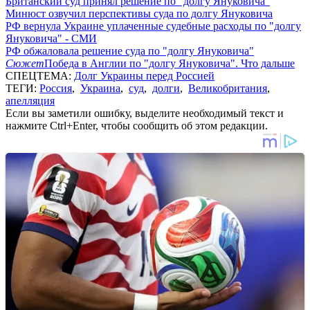
Британский суд принял решение по "долгу Януковича"
Минюст озвучил перспективы суда по долгу Януковича
РФ вернула Украине уплаченные судебные расходы по "долгу
Януковича" - СМИ
РФ обжаловала решение суда по "долгу Януковича"
Сюжет
Победа в Англии по "долгу Януковича". Что дальше
СПЕЦТЕМА:
Долг Украины перед Россией
ТЕГИ:
Россия
,
Украина
,
суд
,
долги
,
Великобритания
,
апелляция
Если вы заметили ошибку, выделите необходимый текст и
нажмите Ctrl+Enter, чтобы сообщить об этом редакции.