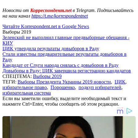
Новости от
Корреспондент.net
в Telegram. Подписывайтесь
на наш канал
https://t.me/korrespondentnet
Читайте Korrespondent.net в Google News
Выборы 2019
Зеленский не выполнил главные предвыборные обещания -
КИУ
ЦИК утвердила результаты довыборов в Раду
Стали известны предварительные результаты довыборов в
Раду
Кандидат от Слуги народа снялась с довыборов в Раду
Довыборы в Раду: ЦИК завершила регистрацию кандидатов
СПЕЦТЕМА:
Выборы 2019
ТЕГИ:
Выборы Президента Украины 2019 новости
,
ЦИК
,
избирательное право
,
Порошенко
,
подкуп избирателей
,
избирательная система
Если вы заметили ошибку, выделите необходимый текст и
нажмите Ctrl+Enter, чтобы сообщить об этом редакции.