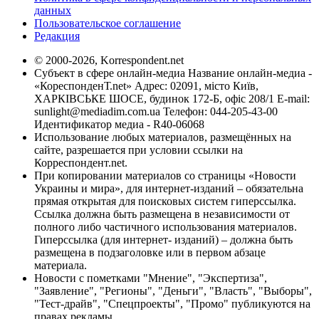
данных
Пользовательское соглашение
Редакция
© 2000-2026, Korrespondent.net
Субъект в сфере онлайн-медиа Название онлайн-медиа -
«КореспонденТ.net» Адрес: 02091, місто Київ,
ХАРКІВСЬКЕ ШОСЕ, будинок 172-Б, офіс 208/1 E-mail:
sunlight@mediadim.com.ua
Телефон: 044-205-43-00
Идентификатор медиа - R40-06068
Использование любых материалов, размещённых на
сайте, разрешается при условии ссылки на
Корреспондент.net.
При копировании материалов со страницы «Новости
Украины и мира», для интернет-изданий – обязательна
прямая открытая для поисковых систем гиперссылка.
Ссылка должна быть размещена в независимости от
полного либо частичного использования материалов.
Гиперссылка (для интернет- изданий) – должна быть
размещена в подзаголовке или в первом абзаце
материала.
Новости с пометками "Мнение", "Экспертиза",
"Заявление", "Регионы", "Деньги", "Власть", "Выборы",
"Тест-драйв", "Спецпроекты", "Промо" публикуются на
правах рекламы.