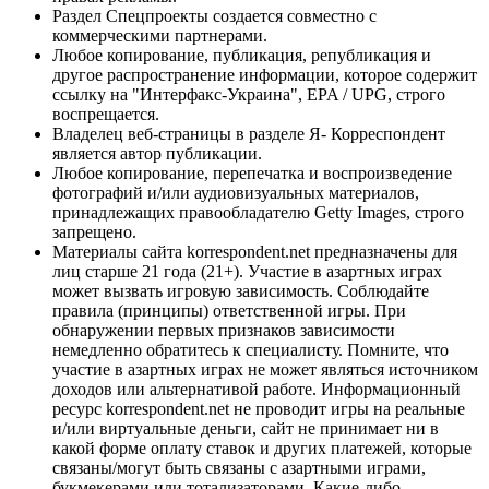
Раздел Спецпроекты создается совместно с
коммерческими партнерами.
Любое копирование, публикация, републикация и
другое распространение информации, которое содержит
ссылку на "Интерфакс-Украина", EPA / UPG, строго
воспрещается.
Владелец веб-страницы в разделе Я- Корреспондент
является автор публикации.
Любое копирование, перепечатка и воспроизведение
фотографий и/или аудиовизуальных материалов,
принадлежащих правообладателю Getty Images, строго
запрещено.
Материалы сайта korrespondent.net предназначены для
лиц старше 21 года (21+). Участие в азартных играх
может вызвать игровую зависимость. Соблюдайте
правила (принципы) ответственной игры. При
обнаружении первых признаков зависимости
немедленно обратитесь к специалисту. Помните, что
участие в азартных играх не может являться источником
доходов или альтернативой работе. Информационный
ресурс korrespondent.net не проводит игры на реальные
и/или виртуальные деньги, сайт не принимает ни в
какой форме оплату ставок и других платежей, которые
связаны/могут быть связаны с азартными играми,
букмекерами или тотализаторами. Какие-либо