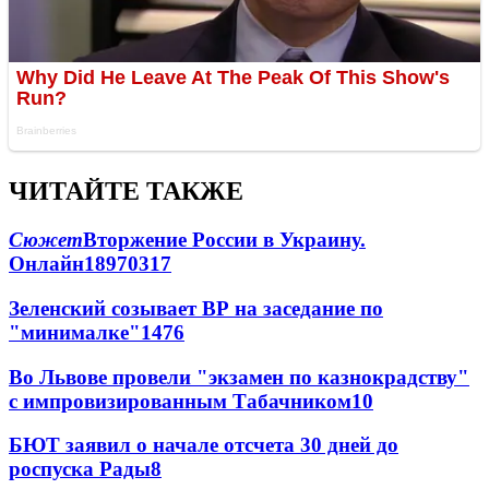
ЧИТАЙТЕ ТАКЖЕ
Сюжет
Вторжение России в Украину.
Онлайн
189
70
317
Зеленский созывает ВР на заседание по
"минималке"
14
76
Во Львове провели "экзамен по казнокрадству"
с импровизированным Табачником
10
БЮТ заявил о начале отсчета 30 дней до
роспуска Рады
8