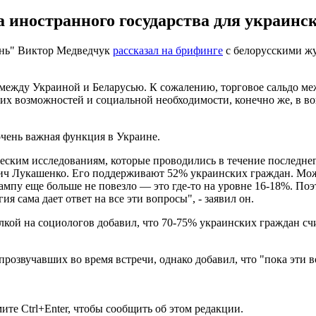
 иностранного государства для украинск
знь" Виктор Медведчук
рассказал на брифинге
с белорусскими жу
ежду Украиной и Беларусью. К сожалению, торговое сальдо меж
ких возможностей и социальной необходимости, конечно же, в в
очень важная функция в Украине.
ческим исследованиям, которые проводились в течение последнег
вич Лукашенко. Его поддерживают 52% украинских граждан. Може
у еще больше не повезло — это где-то на уровне 16-18%. Поэто
я сама дает ответ на все эти вопросы", - заявил он.
кой на социологов добавил, что 70-75% украинских граждан сч
розвучавших во время встречи, однако добавил, что "пока эти
те Ctrl+Enter, чтобы сообщить об этом редакции.