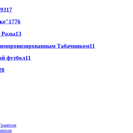
69
317
лке"
17
76
а Рады
13
 с импровизированным Табачником
11
ый футбол
11
28
рампом