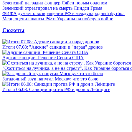
Зеленский наградил фон дер Ляйен новым орденом
Зеленский отреагировал на смерть Линдси Грэма
ФИФА думает о возвращении РФ в международный футбол
Мерц оценил шансы РФ и Украины на победу в войне
Сюжеты
Итоги 07.08: "Адские" санкции и "парад" дронов
Адские санкции. Решение Сената США
"Охотиться на лучника, а не на стрелу". Как Украине бороться 
Загадочный звук напугал Москву: что это было
Итоги 06.08: Санкции против РФ и дрон в Лейпциге