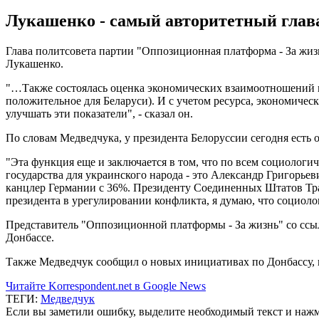
Лукашенко - самый авторитетный глава
Глава политсовета партии "Оппозиционная платформа - За жи
Лукашенко.
"…Также состоялась оценка экономических взаимоотношений м
положительное для Беларуси). И с учетом ресурса, экономичес
улучшать эти показатели", - сказал он.
По словам Медведчука, у президента Белоруссии сегодня есть 
"Эта функция еще и заключается в том, что по всем социологи
государства для украинского народа - это Александр Григорье
канцлер Германии с 36%. Президенту Соединенных Штатов Трамп
президента в урегулировании конфликта, я думаю, что социологи
Представитель "Оппозиционной платформы - За жизнь" со ссыл
Донбассе.
Также Медведчук сообщил о новых инициативах по Донбассу, п
Читайте Korrespondent.net в Google News
ТЕГИ:
Медведчук
Если вы заметили ошибку, выделите необходимый текст и нажми