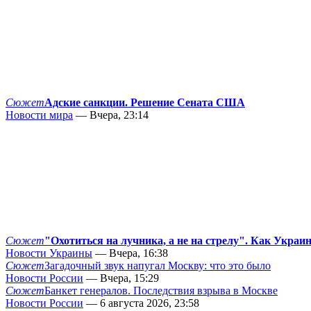
Сюжет
Адские санкции. Решение Сената США
Новости мира
— Вчера, 23:14
Сюжет
"Охотиться на лучника, а не на стрелу". Как Украи
Новости Украины
— Вчера, 16:38
Сюжет
Загадочный звук напугал Москву: что это было
Новости России
— Вчера, 15:29
Сюжет
Банкет генералов. Последствия взрыва в Москве
Новости России
— 6 августа 2026, 23:58