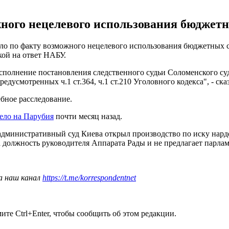
ного нецелевого использования бюджетн
ло по факту возможного нецелевого использования бюджетных 
кой на ответ НАБУ.
олнение постановления следственного судьи Соломенского суда
дусмотренных ч.1 ст.364, ч.1 ст.210 Уголовного кодекса", - ска
ебное расследование.
ело на Парубия
почти месяц назад.
 административный суд Киева открыл производство по иску нар
на должность руководителя Аппарата Рады и не предлагает парл
а наш канал
https://t.me/korrespondentnet
те Ctrl+Enter, чтобы сообщить об этом редакции.