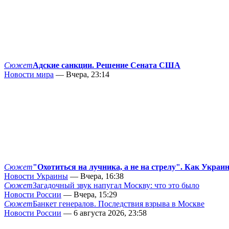
Сюжет
Адские санкции. Решение Сената США
Новости мира
— Вчера, 23:14
Сюжет
"Охотиться на лучника, а не на стрелу". Как Украи
Новости Украины
— Вчера, 16:38
Сюжет
Загадочный звук напугал Москву: что это было
Новости России
— Вчера, 15:29
Сюжет
Банкет генералов. Последствия взрыва в Москве
Новости России
— 6 августа 2026, 23:58