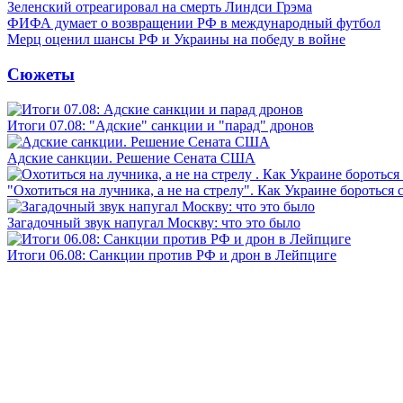
Зеленский отреагировал на смерть Линдси Грэма
ФИФА думает о возвращении РФ в международный футбол
Мерц оценил шансы РФ и Украины на победу в войне
Сюжеты
Итоги 07.08: "Адские" санкции и "парад" дронов
Адские санкции. Решение Сената США
"Охотиться на лучника, а не на стрелу". Как Украине бороться 
Загадочный звук напугал Москву: что это было
Итоги 06.08: Санкции против РФ и дрон в Лейпциге