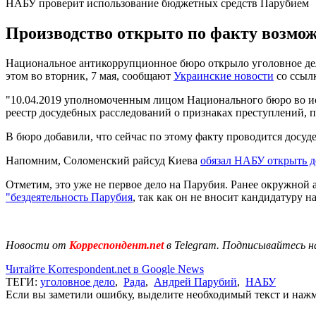
НАБУ проверит использование бюджетных средств Парубием
Производство открыто по факту возмож
Национальное антикоррупционное бюро открыло уголовное де
этом во вторник, 7 мая, сообщают
Украинские новости
со ссыл
"10.04.2019 уполномоченным лицом Национального бюро во исп
реестр досудебных расследований о признаках преступлений, пре
В бюро добавили, что сейчас по этому факту проводится досуд
Напомним, Соломенский райсуд Киева
обязал НАБУ открыть д
Отметим, это уже не первое дело на Парубия. Ранее окружной
"бездеятельность Парубия
, так как он не вносит кандидатуру 
Новости от
Корреспондент.net
в Telegram. Подписывайтесь н
Читайте Korrespondent.net в Google News
ТЕГИ:
уголовное дело
,
Рада
,
Андрей Парубий
,
НАБУ
Если вы заметили ошибку, выделите необходимый текст и нажми