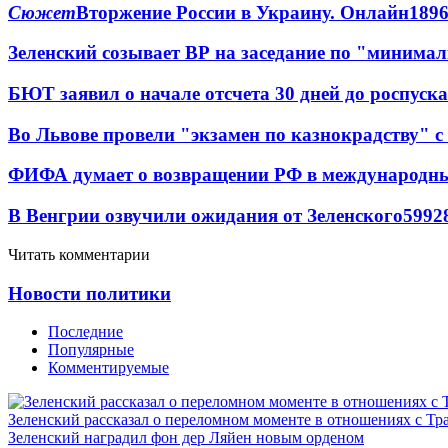
Сюжет
Вторжение России в Украину. Онлайн
189
Зеленский созывает ВР на заседание по "минима
БЮТ заявил о начале отсчета 30 дней до роспуск
Во Львове провели "экзамен по казнокрадству"
ФИФА думает о возвращении РФ в международн
В Венгрии озвучили ожидания от Зеленского
59
9
2
Читать комментарии
Новости политики
Последние
Популярные
Комментируемые
Зеленский рассказал о переломном моменте в отношениях с Т
Зеленский наградил фон дер Ляйен новым орденом