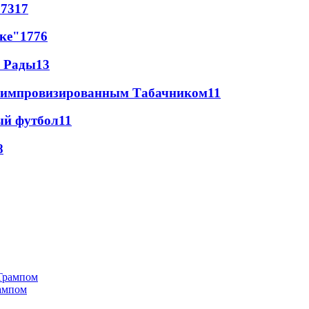
67
317
лке"
17
76
а Рады
13
 с импровизированным Табачником
11
ый футбол
11
8
рампом