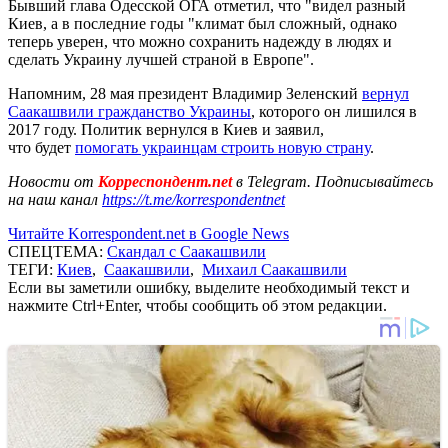
Бывший глава Одесской ОГА отметил, что "видел разный
Киев, а в последние годы "климат был сложный, однако
теперь уверен, что можно сохранить надежду в людях и
сделать Украину лучшей страной в Европе".
Напомним, 28 мая президент Владимир Зеленский
вернул
Саакашвили гражданство Украины
, которого он лишился в
2017 году. Политик вернулся в Киев и заявил,
что будет
помогать украинцам строить новую страну
.
Новости от
Корреспондент.net
в Telegram. Подписывайтесь
на наш канал
https://t.me/korrespondentnet
Читайте Korrespondent.net в Google News
СПЕЦТЕМА:
Скандал с Саакашвили
ТЕГИ:
Киев
,
Саакашвили
,
Михаил Саакашвили
Если вы заметили ошибку, выделите необходимый текст и
нажмите Ctrl+Enter, чтобы сообщить об этом редакции.