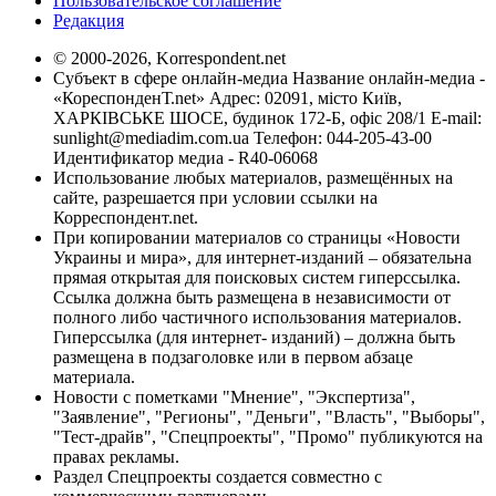
Пользовательское соглашение
Редакция
© 2000-2026, Korrespondent.net
Субъект в сфере онлайн-медиа Название онлайн-медиа -
«КореспонденТ.net» Адрес: 02091, місто Київ,
ХАРКІВСЬКЕ ШОСЕ, будинок 172-Б, офіс 208/1 E-mail:
sunlight@mediadim.com.ua
Телефон: 044-205-43-00
Идентификатор медиа - R40-06068
Использование любых материалов, размещённых на
сайте, разрешается при условии ссылки на
Корреспондент.net.
При копировании материалов со страницы «Новости
Украины и мира», для интернет-изданий – обязательна
прямая открытая для поисковых систем гиперссылка.
Ссылка должна быть размещена в независимости от
полного либо частичного использования материалов.
Гиперссылка (для интернет- изданий) – должна быть
размещена в подзаголовке или в первом абзаце
материала.
Новости с пометками "Мнение", "Экспертиза",
"Заявление", "Регионы", "Деньги", "Власть", "Выборы",
"Тест-драйв", "Спецпроекты", "Промо" публикуются на
правах рекламы.
Раздел Спецпроекты создается совместно с