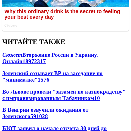
ЧИТАЙТЕ ТАКЖЕ
Сюжет
Вторжение России в Украину.
Онлайн
189
72
317
Зеленский созывает ВР на заседание по
"минималке"
15
76
Во Львове провели "экзамен по казнокрадству"
с импровизированным Табачником
10
В Венгрии озвучили ожидания от
Зеленского
59
10
28
БЮТ заявил о начале отсчета 30 дней до