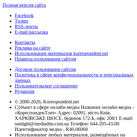
Полная версия сайта
Facebook
Twitter
RSS-ленты
E-mail рассылка
Контакты
Реклама на сайте
Использование материалов korrespondent.net
Правила пользования сайтом
Договор пользования сайтом
Политика в сфере конфиденциальности и персональных
данных
Пользовательское соглашение
Редакция
© 2000-2026, Korrespondent.net
Субъект в сфере онлайн-медиа Название онлайн-медиа -
«КореспонденТ.net» Адрес: 02091, місто Київ,
ХАРКІВСЬКЕ ШОСЕ, будинок 172-Б, офіс 208/1 E-mail:
sunlight@mediadim.com.ua
Телефон: 044-205-43-00
Идентификатор медиа - R40-06068
Использование любых материалов, размещённых на