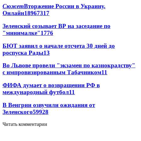
Сюжет
Вторжение России в Украину.
Онлайн
189
67
317
Зеленский созывает ВР на заседание по
"минималке"
17
76
БЮТ заявил о начале отсчета 30 дней до
роспуска Рады
13
Во Львове провели "экзамен по казнокрадству"
с импровизированным Табачником
11
ФИФА думает о возвращении РФ в
международный футбол
11
В Венгрии озвучили ожидания от
Зеленского
59
9
28
Читать комментарии