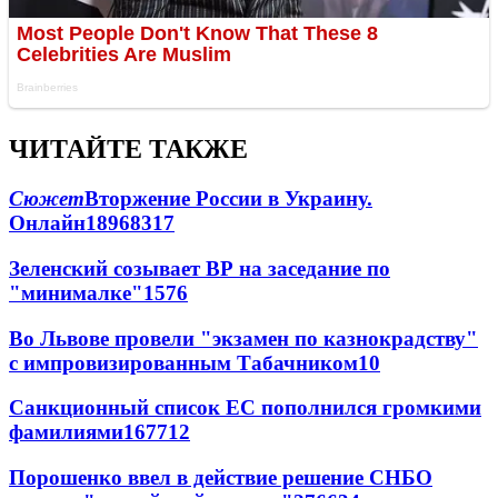
ЧИТАЙТЕ ТАКЖЕ
Сюжет
Вторжение России в Украину.
Онлайн
189
68
317
Зеленский созывает ВР на заседание по
"минималке"
15
76
Во Львове провели "экзамен по казнокрадству"
с импровизированным Табачником
10
Санкционный список ЕС пополнился громкими
фамилиями
167
7
12
Порошенко ввел в действие решение СНБО