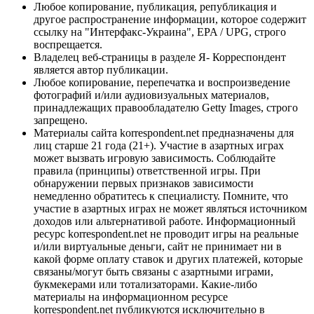
Любое копирование, публикация, републикация и
другое распространение информации, которое содержит
ссылку на "Интерфакс-Украина", EPA / UPG, строго
воспрещается.
Владелец веб-страницы в разделе Я- Корреспондент
является автор публикации.
Любое копирование, перепечатка и воспроизведение
фотографий и/или аудиовизуальных материалов,
принадлежащих правообладателю Getty Images, строго
запрещено.
Материалы сайта korrespondent.net предназначены для
лиц старше 21 года (21+). Участие в азартных играх
может вызвать игровую зависимость. Соблюдайте
правила (принципы) ответственной игры. При
обнаружении первых признаков зависимости
немедленно обратитесь к специалисту. Помните, что
участие в азартных играх не может являться источником
доходов или альтернативой работе. Информационный
ресурс korrespondent.net не проводит игры на реальные
и/или виртуальные деньги, сайт не принимает ни в
какой форме оплату ставок и других платежей, которые
связаны/могут быть связаны с азартными играми,
букмекерами или тотализаторами. Какие-либо
материалы на информационном ресурсе
korrespondent.net публикуются исключительно в