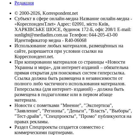
Редакция
© 2000-2026, Korrespondent.net
Субъект в сфере онлайн-медиа Название онлайн-медиа -
«КореспонденТ.net» Адрес: 02091, місто Київ,
ХАРКІВСЬКЕ ШОСЕ, будинок 172-Б, офіс 208/1 E-mail:
sunlight@mediadim.com.ua
Телефон: 044-205-43-00
Идентификатор медиа - R40-06068
Использование любых материалов, размещённых на
сайте, разрешается при условии ссылки на
Корреспондент.net.
При копировании материалов со страницы «Новости
Украины и мира», для интернет-изданий – обязательна
прямая открытая для поисковых систем гиперссылка.
Ссылка должна быть размещена в независимости от
полного либо частичного использования материалов.
Гиперссылка (для интернет- изданий) – должна быть
размещена в подзаголовке или в первом абзаце
материала.
Новости с пометками "Мнение", "Экспертиза",
"Заявление", "Регионы", "Деньги", "Власть", "Выборы",
"Тест-драйв", "Спецпроекты", "Промо" публикуются на
правах рекламы.
Раздел Спецпроекты создается совместно с
коммерческими партнерами.