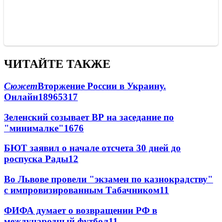
ЧИТАЙТЕ ТАКЖЕ
Сюжет
Вторжение России в Украину.
Онлайн
189
65
317
Зеленский созывает ВР на заседание по
"минималке"
16
76
БЮТ заявил о начале отсчета 30 дней до
роспуска Рады
12
Во Львове провели "экзамен по казнокрадству"
с импровизированным Табачником
11
ФИФА думает о возвращении РФ в
международный футбол
11