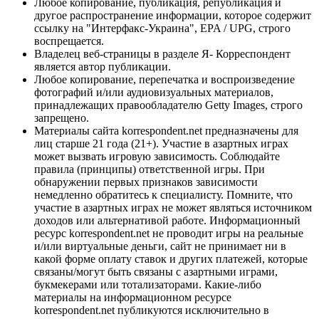
Любое копирование, публикация, републикация и
другое распространение информации, которое содержит
ссылку на "Интерфакс-Украина", EPA / UPG, строго
воспрещается.
Владелец веб-страницы в разделе Я- Корреспондент
является автор публикации.
Любое копирование, перепечатка и воспроизведение
фотографий и/или аудиовизуальных материалов,
принадлежащих правообладателю Getty Images, строго
запрещено.
Материалы сайта korrespondent.net предназначены для
лиц старше 21 года (21+). Участие в азартных играх
может вызвать игровую зависимость. Соблюдайте
правила (принципы) ответственной игры. При
обнаружении первых признаков зависимости
немедленно обратитесь к специалисту. Помните, что
участие в азартных играх не может являться источником
доходов или альтернативой работе. Информационный
ресурс korrespondent.net не проводит игры на реальные
и/или виртуальные деньги, сайт не принимает ни в
какой форме оплату ставок и других платежей, которые
связаны/могут быть связаны с азартными играми,
букмекерами или тотализаторами. Какие-либо
материалы на информационном ресурсе
korrespondent.net публикуются исключительно в