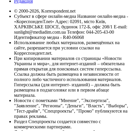
Редакция
© 2000-2026, Korrespondent.net
Субъект в сфере онлайн-медиа Название онлайн-медиа -
«КореспонденТ.net» Адрес: 02091, місто Київ,
ХАРКІВСЬКЕ ШОСЕ, будинок 172-Б, офіс 208/1 E-mail:
sunlight@mediadim.com.ua
Телефон: 044-205-43-00
Идентификатор медиа - R40-06068
Использование любых материалов, размещённых на
сайте, разрешается при условии ссылки на
Корреспондент.net.
При копировании материалов со страницы «Новости
Украины и мира», для интернет-изданий – обязательна
прямая открытая для поисковых систем гиперссылка.
Ссылка должна быть размещена в независимости от
полного либо частичного использования материалов.
Гиперссылка (для интернет- изданий) – должна быть
размещена в подзаголовке или в первом абзаце
материала.
Новости с пометками "Мнение", "Экспертиза",
"Заявление", "Регионы", "Деньги", "Власть", "Выборы",
"Тест-драйв", "Спецпроекты", "Промо" публикуются на
правах рекламы.
Раздел Спецпроекты создается совместно с
коммерческими партнерами.