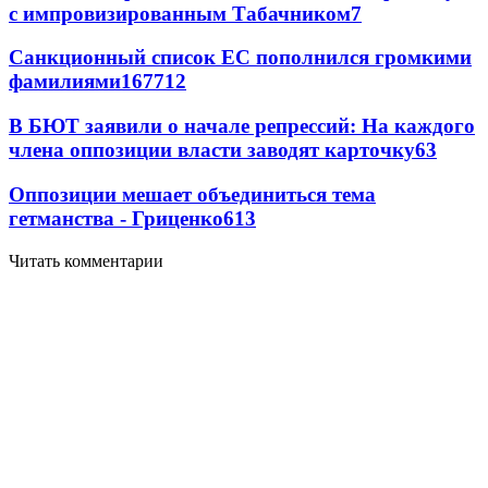
с импровизированным Табачником
7
Санкционный список ЕС пополнился громкими
фамилиями
167
7
12
В БЮТ заявили о начале репрессий: На каждого
члена оппозиции власти заводят карточку
6
3
Оппозиции мешает объединиться тема
гетманства - Гриценко
6
13
Читать комментарии