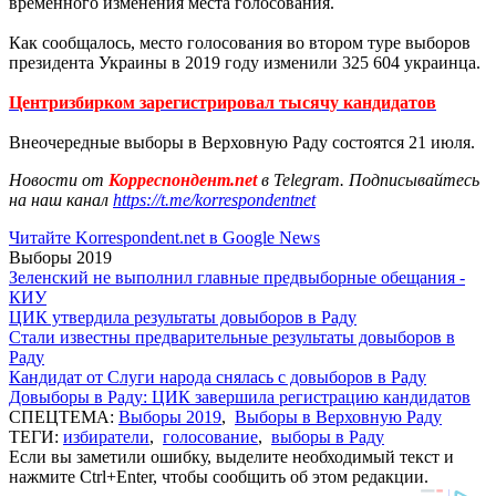
временного изменения места голосования.
Как сообщалось, место голосования во втором туре выборов
президента Украины в 2019 году изменили 325 604 украинца.
Центризбирком зарегистрировал тысячу кандидатов
Внеочередные выборы в Верховную Раду состоятся 21 июля.
Новости от
Корреспондент.net
в Telegram. Подписывайтесь
на наш канал
https://t.me/korrespondentnet
Читайте Korrespondent.net в Google News
Выборы 2019
Зеленский не выполнил главные предвыборные обещания -
КИУ
ЦИК утвердила результаты довыборов в Раду
Стали известны предварительные результаты довыборов в
Раду
Кандидат от Слуги народа снялась с довыборов в Раду
Довыборы в Раду: ЦИК завершила регистрацию кандидатов
СПЕЦТЕМА:
Выборы 2019
,
Выборы в Верховную Раду
ТЕГИ:
избиратели
,
голосование
,
выборы в Раду
Если вы заметили ошибку, выделите необходимый текст и
нажмите Ctrl+Enter, чтобы сообщить об этом редакции.