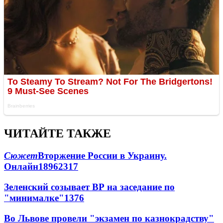
ЧИТАЙТЕ ТАКЖЕ
Сюжет
Вторжение России в Украину.
Онлайн
189
62
317
Зеленский созывает ВР на заседание по
"минималке"
13
76
Во Львове провели "экзамен по казнокрадству"