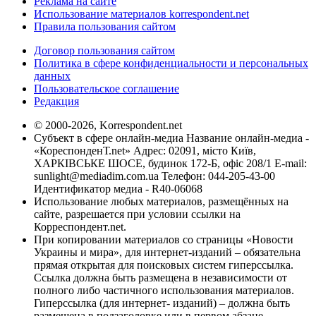
Реклама на сайте
Использование материалов korrespondent.net
Правила пользования сайтом
Договор пользования сайтом
Политика в сфере конфиденциальности и персональных
данных
Пользовательское соглашение
Редакция
© 2000-2026, Korrespondent.net
Субъект в сфере онлайн-медиа Название онлайн-медиа -
«КореспонденТ.net» Адрес: 02091, місто Київ,
ХАРКІВСЬКЕ ШОСЕ, будинок 172-Б, офіс 208/1 E-mail:
sunlight@mediadim.com.ua
Телефон: 044-205-43-00
Идентификатор медиа - R40-06068
Использование любых материалов, размещённых на
сайте, разрешается при условии ссылки на
Корреспондент.net.
При копировании материалов со страницы «Новости
Украины и мира», для интернет-изданий – обязательна
прямая открытая для поисковых систем гиперссылка.
Ссылка должна быть размещена в независимости от
полного либо частичного использования материалов.
Гиперссылка (для интернет- изданий) – должна быть
размещена в подзаголовке или в первом абзаце