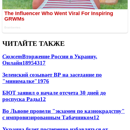
ЧИТАЙТЕ ТАКЖЕ
Сюжет
Вторжение России в Украину.
Онлайн
189
54
317
Зеленский созывает ВР на заседание по
"минималке"
19
76
БЮТ заявил о начале отсчета 30 дней до
роспуска Рады
12
Во Львове провели "экзамен по казнокрадству"
с импровизированным Табачником
12
Украина будет постепенно избавляться от