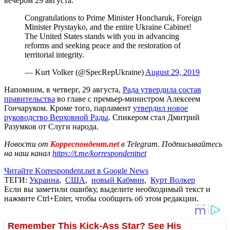
вечером 29 августа.
Congratulations to Prime Minister Honcharuk, Foreign
Minister Prystayko, and the entire Ukraine Cabinet!
The United States stands with you in advancing
reforms and seeking peace and the restoration of
territorial integrity.
— Kurt Volker (@SpecRepUkraine)
August 29, 2019
Напомним, в четверг, 29 августа,
Рада утвердила состав
правительства
во главе с премьер-министром Алексеем
Гончаруком. Кроме того, парламент
утвердил новое
руководство Верховной Рады
. Спикером стал Дмитрий
Разумков от Слуги народа.
Новости от
Корреспондент.net
в Telegram. Подписывайтесь
на наш канал
https://t.me/korrespondentnet
Читайте Korrespondent.net в Google News
ТЕГИ:
Украина
,
США
,
новый Кабмин
,
Курт Волкер
Если вы заметили ошибку, выделите необходимый текст и
нажмите Ctrl+Enter, чтобы сообщить об этом редакции.