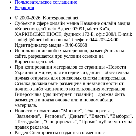
Пользовательское соглашение
Редакция
© 2000-2026, Korrespondent.net
Субъект в сфере онлайн-медиа Название онлайн-медиа -
«КореспонденТ.net» Адрес: 02091, місто Київ,
ХАРКІВСЬКЕ ШОСЕ, будинок 172-Б, офіс 208/1 E-mail:
sunlight@mediadim.com.ua
Телефон: 044-205-43-00
Идентификатор медиа - R40-06068
Использование любых материалов, размещённых на
сайте, разрешается при условии ссылки на
Корреспондент.net.
При копировании материалов со страницы «Новости
Украины и мира», для интернет-изданий – обязательна
прямая открытая для поисковых систем гиперссылка.
Ссылка должна быть размещена в независимости от
полного либо частичного использования материалов.
Гиперссылка (для интернет- изданий) – должна быть
размещена в подзаголовке или в первом абзаце
материала.
Новости с пометками "Мнение", "Экспертиза",
"Заявление", "Регионы", "Деньги", "Власть", "Выборы",
"Тест-драйв", "Спецпроекты", "Промо" публикуются на
правах рекламы.
Раздел Спецпроекты создается совместно с