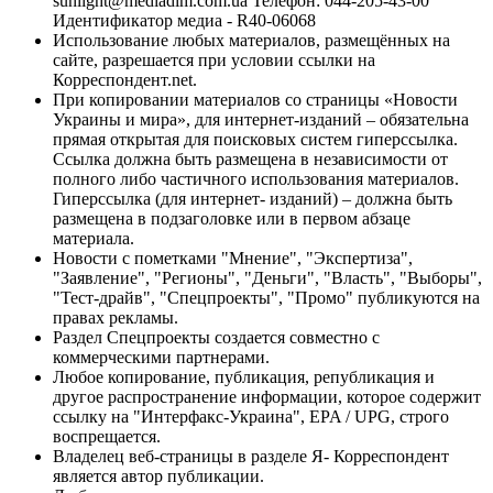
sunlight@mediadim.com.ua
Телефон: 044-205-43-00
Идентификатор медиа - R40-06068
Использование любых материалов, размещённых на
сайте, разрешается при условии ссылки на
Корреспондент.net.
При копировании материалов со страницы «Новости
Украины и мира», для интернет-изданий – обязательна
прямая открытая для поисковых систем гиперссылка.
Ссылка должна быть размещена в независимости от
полного либо частичного использования материалов.
Гиперссылка (для интернет- изданий) – должна быть
размещена в подзаголовке или в первом абзаце
материала.
Новости с пометками "Мнение", "Экспертиза",
"Заявление", "Регионы", "Деньги", "Власть", "Выборы",
"Тест-драйв", "Спецпроекты", "Промо" публикуются на
правах рекламы.
Раздел Спецпроекты создается совместно с
коммерческими партнерами.
Любое копирование, публикация, републикация и
другое распространение информации, которое содержит
ссылку на "Интерфакс-Украина", EPA / UPG, строго
воспрещается.
Владелец веб-страницы в разделе Я- Корреспондент
является автор публикации.