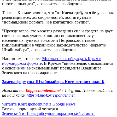
иностранных дел", - говорится в сообщении.
Также в Кремле заявили, что "от Киева требуется безусловная
реализация всех договоренностей, достигнутых в
"нормандском формате" и в контактной группе".
"Прежде всего, это касается разведения сил и средств на двух
согласованных участках линии соприкосновения у
населенных пунктов Золотое и Петровское, а также
имплементации в украинское законодательство "формулы
Штайнмайера", - говорится в сообщении.
Напомним, что ранее
РФ отказалась обсуждать Крым в
нормандском формате
. В Кремле "внимательно ознакомились
с основными высказываниями" президента Владимира
Зеленского на пресс-марафоне.
Замена формулы Штайнмайера. Киев готовит план Б
Новости от
Корреспондент.net
в Telegram. Подписывайтесь
на наш канал
https://t.me/korrespondentnet
Читайте Korrespondent.net в Google News
Встреча нормандской четверки
Зеленский и Шольц обсудили нормандский саммит