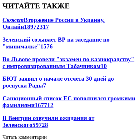
ЧИТАЙТЕ ТАКЖЕ
Сюжет
Вторжение России в Украину.
Онлайн
189
72
317
Зеленский созывает ВР на заседание по
"минималке"
15
76
Во Львове провели "экзамен по казнокрадству"
с импровизированным Табачником
10
БЮТ заявил о начале отсчета 30 дней до
роспуска Рады
7
Санкционный список ЕС пополнился громкими
фамилиями
167
7
12
В Венгрии озвучили ожидания от
Зеленского
59
7
28
Читать комментарии