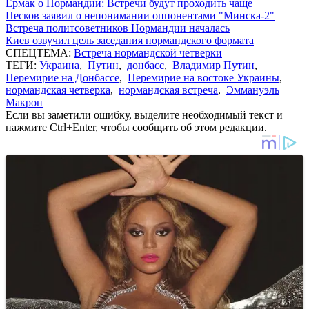
Ермак о Нормандии: Встречи будут проходить чаще
Песков заявил о непонимании оппонентами "Минска-2"
Встреча политсоветников Нормандии началась
Киев озвучил цель заседания нормандского формата
СПЕЦТЕМА:
Встреча нормандской четверки
ТЕГИ:
Украина
,
Путин
,
донбасс
,
Владимир Путин
,
Перемирие на Донбассе
,
Перемирие на востоке Украины
,
нормандская четверка
,
нормандская встреча
,
Эммануэль
Макрон
Если вы заметили ошибку, выделите необходимый текст и
нажмите Ctrl+Enter, чтобы сообщить об этом редакции.