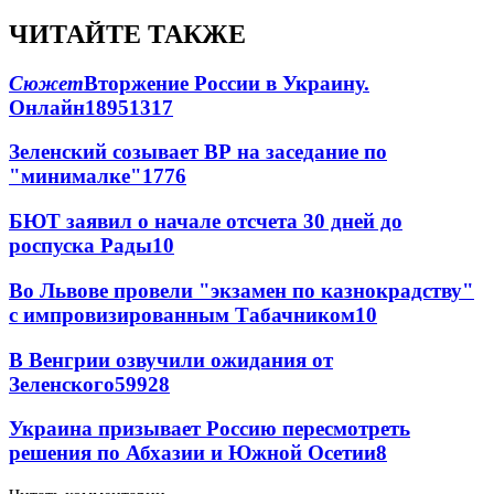
ЧИТАЙТЕ ТАКЖЕ
Сюжет
Вторжение России в Украину.
Онлайн
189
51
317
Зеленский созывает ВР на заседание по
"минималке"
17
76
БЮТ заявил о начале отсчета 30 дней до
роспуска Рады
10
Во Львове провели "экзамен по казнокрадству"
с импровизированным Табачником
10
В Венгрии озвучили ожидания от
Зеленского
59
9
28
Украина призывает Россию пересмотреть
решения по Абхазии и Южной Осетии
8