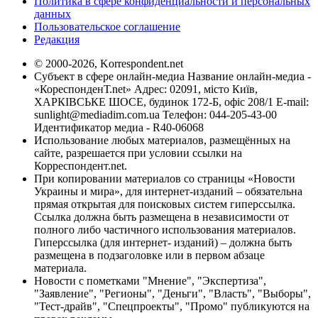
Политика в сфере конфиденциальности и персональных
данных
Пользовательское соглашение
Редакция
© 2000-2026, Korrespondent.net
Субъект в сфере онлайн-медиа Название онлайн-медиа -
«КореспонденТ.net» Адрес: 02091, місто Київ,
ХАРКІВСЬКЕ ШОСЕ, будинок 172-Б, офіс 208/1 E-mail:
sunlight@mediadim.com.ua
Телефон: 044-205-43-00
Идентификатор медиа - R40-06068
Использование любых материалов, размещённых на
сайте, разрешается при условии ссылки на
Корреспондент.net.
При копировании материалов со страницы «Новости
Украины и мира», для интернет-изданий – обязательна
прямая открытая для поисковых систем гиперссылка.
Ссылка должна быть размещена в независимости от
полного либо частичного использования материалов.
Гиперссылка (для интернет- изданий) – должна быть
размещена в подзаголовке или в первом абзаце
материала.
Новости с пометками "Мнение", "Экспертиза",
"Заявление", "Регионы", "Деньги", "Власть", "Выборы",
"Тест-драйв", "Спецпроекты", "Промо" публикуются на