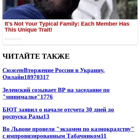
ЧИТАЙТЕ ТАКЖЕ
Сюжет
Вторжение России в Украину.
Онлайн
189
70
317
Зеленский созывает ВР на заседание по
"минималке"
17
76
БЮТ заявил о начале отсчета 30 дней до
роспуска Рады
13
Во Львове провели "экзамен по казнокрадству"
с импровизированным Табачником
11