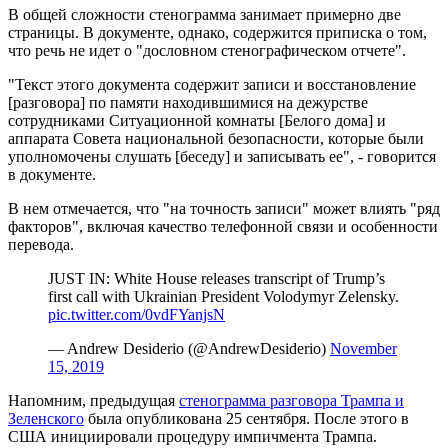
В общей сложности стенограмма занимает примерно две
страницы. В документе, однако, содержится приписка о том,
что речь не идет о "дословном стенографическом отчете".
"Текст этого документа содержит записи и восстановление
[разговора] по памяти находившимися на дежурстве
сотрудниками Ситуационной комнаты [Белого дома] и
аппарата Совета национальной безопасности, которые были
уполномочены слушать [беседу] и записывать ее", - говорится
в документе.
В нем отмечается, что "на точность записи" может влиять "ряд
факторов", включая качество телефонной связи и особенности
перевода.
JUST IN: White House releases transcript of Trump’s
first call with Ukrainian President Volodymyr Zelensky.
pic.twitter.com/0vdFYanjsN
— Andrew Desiderio (@AndrewDesiderio)
November
15, 2019
Напомним, предыдущая
стенограмма разговора Трампа и
Зеленского
была опубликована 25 сентября. После этого в
США инициировали процедуру импичмента Трампа.