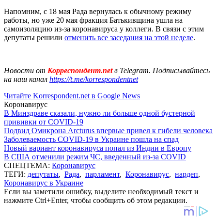
Напомним, с 18 мая Рада вернулась к обычному режиму
работы, но уже 20 мая фракция Батькивщина ушла на
самоизоляцию из-за коронавируса у коллеги. В связи с этим
депутаты решили
отменить все заседания на этой неделе
.
Новости от
Корреспондент.net
в Telegram. Подписывайтесь
на наш канал
https://t.me/korrespondentnet
Читайте Korrespondent.net в Google News
Коронавирус
В Минздраве сказали, нужно ли больше одной бустерной
прививки от COVID-19
Подвид Омикрона Arcturus впервые привел к гибели человека
Заболеваемость COVID-19 в Украине пошла на спад
Новый вариант коронавируса попал из Индии в Европу
В США отменили режим ЧС, введенный из-за COVID
СПЕЦТЕМА:
Коронавирус
ТЕГИ:
депутаты
,
Рада
,
парламент
,
Коронавирус
,
нардеп
,
Коронавирус в Украине
Если вы заметили ошибку, выделите необходимый текст и
нажмите Ctrl+Enter, чтобы сообщить об этом редакции.