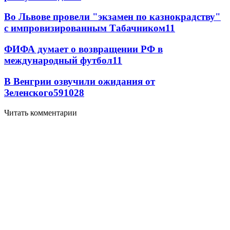
Во Львове провели "экзамен по казнокрадству"
с импровизированным Табачником
11
ФИФА думает о возвращении РФ в
международный футбол
11
В Венгрии озвучили ожидания от
Зеленского
59
10
28
Читать комментарии