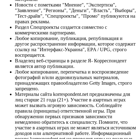
Новости с пометками "Мнение", "Экспертиза",
"Заявление", "Регионы", "Деньги", "Власть", "Выборы",
"Тест-драйв", "Спецпроекты", "Промо" публикуются на
правах рекламы.
Раздел Спецпроекты создается совместно с
коммерческими партнерами.
Любое копирование, публикация, републикация и
другое распространение информации, которое содержит
ссылку на "Интерфакс-Украина", EPA / UPG, строго
воспрещается.
Владелец веб-страницы в разделе Я- Корреспондент
является автор публикации.
Любое копирование, перепечатка и воспроизведение
фотографий и/или аудиовизуальных материалов,
принадлежащих правообладателю Getty Images, строго
запрещено.
Материалы сайта korrespondent.net предназначены для
лиц старше 21 года (21+). Участие в азартных играх
может вызвать игровую зависимость. Соблюдайте
правила (принципы) ответственной игры. При
обнаружении первых признаков зависимости
немедленно обратитесь к специалисту. Помните, что
участие в азартных играх не может являться источником
доходов или альтернативой работе. Информационный
ресурс korrespondent.net не проводит игры на реальные