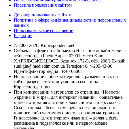
Правила пользования сайтом
Договор пользования сайтом
Политика в сфере конфиденциальности и персональных
данных
Пользовательское соглашение
Редакция
© 2000-2026, Korrespondent.net
Субъект в сфере онлайн-медиа Название онлайн-медиа -
«КореспонденТ.net» Адрес: 02091, місто Київ,
ХАРКІВСЬКЕ ШОСЕ, будинок 172-Б, офіс 208/1 E-mail:
sunlight@mediadim.com.ua
Телефон: 044-205-43-00
Идентификатор медиа - R40-06068
Использование любых материалов, размещённых на
сайте, разрешается при условии ссылки на
Корреспондент.net.
При копировании материалов со страницы «Новости
Украины и мира», для интернет-изданий – обязательна
прямая открытая для поисковых систем гиперссылка.
Ссылка должна быть размещена в независимости от
полного либо частичного использования материалов.
Гиперссылка (для интернет- изданий) – должна быть
размещена в подзаголовке или в первом абзаце
материала.