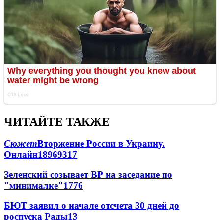
ЧИТАЙТЕ ТАКЖЕ
Сюжет
Вторжение России в Украину.
Онлайн
189
69
317
Зеленский созывает ВР на заседание по
"минималке"
17
76
БЮТ заявил о начале отсчета 30 дней до
роспуска Рады
13