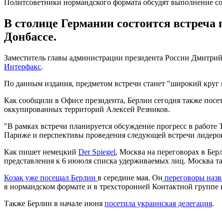
Политсоветники нормандского формата обсудят выполнение с
В столице Германии состоится встреча 
Донбассе.
Заместитель главы администрации президента России Дмитрий 
Интерфакс
.
По данным издания, предметом встречи станет "широкий круг
Как сообщили в Офисе президента, Берлин сегодня также посе
оккупированных территорий Алексей Резников.
"В рамках встречи планируется обсуждение прогресс в работе
Париже и перспективы проведения следующей встречи лидеров 
Как пишет немецкий
Der Spiegel
, Москва на переговорах в Бер
представления к 6 иююля списка удерживаемых лиц. Москва т
Козак уже посещал Берлин
в середине мая. Он
переговоры назв
в нормандском формате и в трехсторонней Контактной группе 
Также Берлин в начале июня
посетила украинская делегация
.