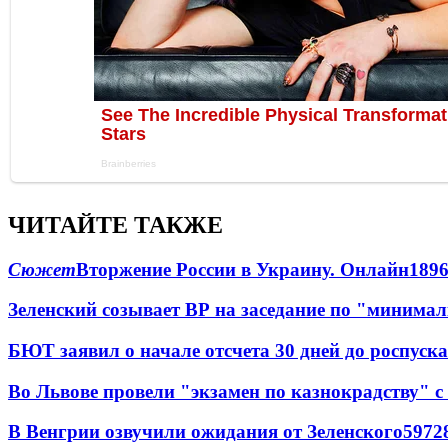
ЧИТАЙТЕ ТАКЖЕ
Сюжет
Вторжение России в Украину. Онлайн
189
Зеленский созывает ВР на заседание по "минима
БЮТ заявил о начале отсчета 30 дней до роспуск
Во Львове провели "экзамен по казнокрадству"
В Венгрии озвучили ожидания от Зеленского
59
7
2