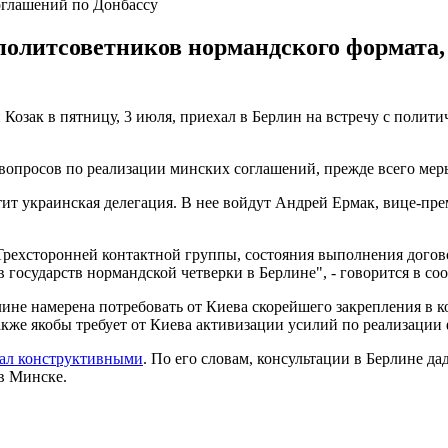
оглашений по Донбассу
политсоветников нормандского формата,
Козак в пятницу, 3 июля, приехал в Берлин на встречу с полит
 вопросов по реализации минских соглашений, прежде всего ме
тит украинская делегация. В нее войдут Андрей Ермак, вице-пр
 Трехсторонней контактной группы, состояния выполнения догов
государств нормандской четверки в Берлине", - говорится в со
лине намерена потребовать от Киева скорейшего закрепления в 
акже якобы требует от Киева активизации усилий по реализаци
ал конструктивными
. По его словам, консультации в Берлине 
в Минске.