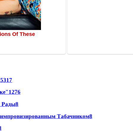
65
317
лке"
12
76
а Рады
8
 с импровизированным Табачником
8
8