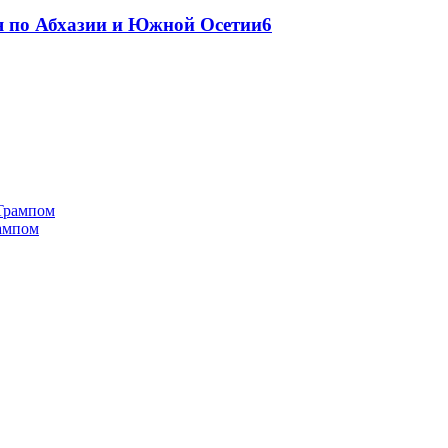
я по Абхазии и Южной Осетии
6
рампом