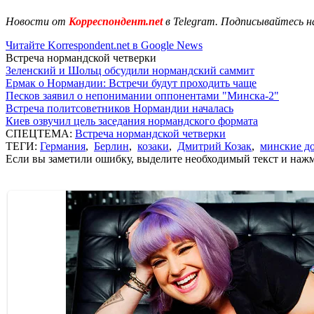
Новости от
Корреспондент.net
в Telegram. Подписывайтесь н
Читайте Korrespondent.net в Google News
Встреча нормандской четверки
Зеленский и Шольц обсудили нормандский саммит
Ермак о Нормандии: Встречи будут проходить чаще
Песков заявил о непонимании оппонентами "Минска-2"
Встреча политсоветников Нормандии началась
Киев озвучил цель заседания нормандского формата
СПЕЦТЕМА:
Встреча нормандской четверки
ТЕГИ:
Германия
,
Берлин
,
козаки
,
Дмитрий Козак
,
минские д
Если вы заметили ошибку, выделите необходимый текст и нажми