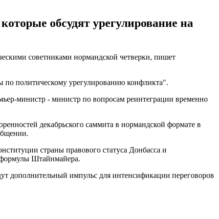
 которые обсудят урегулирование на
ическими советниками нормандской четверки, пишет
ры по политическому урегулированию конфликта".
емьер-министр - министр по вопросам реинтеграции временно
оренностей декабрьского саммита в нормандской формате в
общении.
конституции страны правового статуса Донбасса и
и формулы Штайнмайера.
дадут дополнительный импульс для интенсификации переговоров