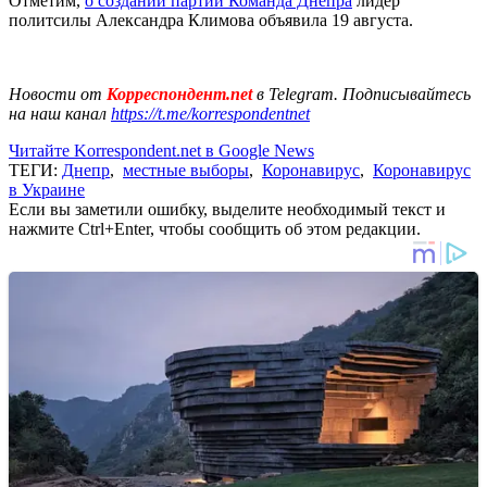
Отметим,
о создании партии Команда Днепра
лидер
политсилы Александра Климова объявила 19 августа.
Новости от
Корреспондент.net
в Telegram. Подписывайтесь
на наш канал
https://t.me/korrespondentnet
Читайте Korrespondent.net в Google News
ТЕГИ:
Днепр
,
местные выборы
,
Коронавирус
,
Коронавирус
в Украине
Если вы заметили ошибку, выделите необходимый текст и
нажмите Ctrl+Enter, чтобы сообщить об этом редакции.