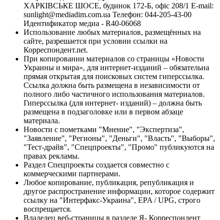
ХАРКІВСЬКЕ ШОСЕ, будинок 172-Б, офіс 208/1 E-mail:
sunlight@mediadim.com.ua
Телефон: 044-205-43-00
Идентификатор медиа - R40-06068
Использование любых материалов, размещённых на
сайте, разрешается при условии ссылки на
Корреспондент.net.
При копировании материалов со страницы «Новости
Украины и мира», для интернет-изданий – обязательна
прямая открытая для поисковых систем гиперссылка.
Ссылка должна быть размещена в независимости от
полного либо частичного использования материалов.
Гиперссылка (для интернет- изданий) – должна быть
размещена в подзаголовке или в первом абзаце
материала.
Новости с пометками "Мнение", "Экспертиза",
"Заявление", "Регионы", "Деньги", "Власть", "Выборы",
"Тест-драйв", "Спецпроекты", "Промо" публикуются на
правах рекламы.
Раздел Спецпроекты создается совместно с
коммерческими партнерами.
Любое копирование, публикация, републикация и
другое распространение информации, которое содержит
ссылку на "Интерфакс-Украина", EPA / UPG, строго
воспрещается.
Владелец веб-страницы в разделе Я- Корреспондент