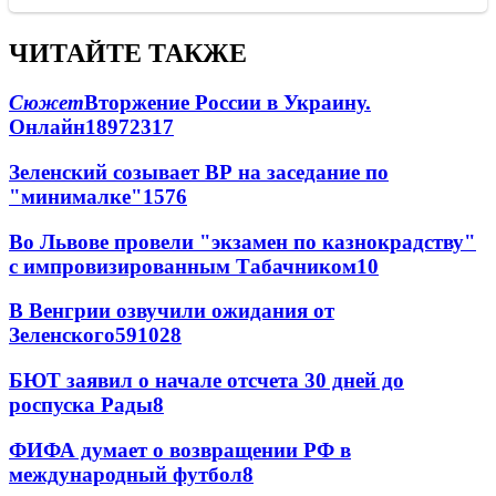
ЧИТАЙТЕ ТАКЖЕ
Сюжет
Вторжение России в Украину.
Онлайн
189
72
317
Зеленский созывает ВР на заседание по
"минималке"
15
76
Во Львове провели "экзамен по казнокрадству"
с импровизированным Табачником
10
В Венгрии озвучили ожидания от
Зеленского
59
10
28
БЮТ заявил о начале отсчета 30 дней до
роспуска Рады
8
ФИФА думает о возвращении РФ в
международный футбол
8