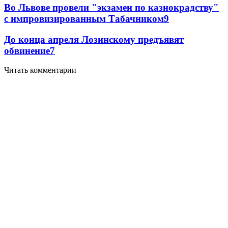
Во Львове провели "экзамен по казнокрадству"
с импровизированным Табачником
9
До конца апреля Лозинскому предъявят
обвинение
7
Читать комментарии