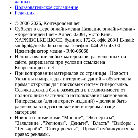
данных
Пользовательское соглашение
Редакция
© 2000-2026, Korrespondent.net
Субъект в сфере онлайн-медиа Название онлайн-медиа -
«КореспонденТ.net» Адрес: 02091, місто Київ,
ХАРКІВСЬКЕ ШОСЕ, будинок 172-Б, офіс 208/1 E-mail:
sunlight@mediadim.com.ua
Телефон: 044-205-43-00
Идентификатор медиа - R40-06068
Использование любых материалов, размещённых на
сайте, разрешается при условии ссылки на
Корреспондент.net.
При копировании материалов со страницы «Новости
Украины и мира», для интернет-изданий – обязательна
прямая открытая для поисковых систем гиперссылка.
Ссылка должна быть размещена в независимости от
полного либо частичного использования материалов.
Гиперссылка (для интернет- изданий) – должна быть
размещена в подзаголовке или в первом абзаце
материала.
Новости с пометками "Мнение", "Экспертиза",
"Заявление", "Регионы", "Деньги", "Власть", "Выборы",
"Тест-драйв", "Спецпроекты", "Промо" публикуются на
правах рекламы.