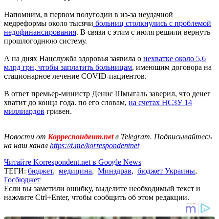
Напомним, в первом полугодии в из-за неудачной
медреформы около тысячи
больниц столкнулись с проблемой
недофинансирования
. В связи с этим с июля решили вернуть
прошлогоднюю систему.
А на днях Нацслужба здоровья заявила о
нехватке около 5,6
млрд грн, чтобы заплатить больницам
, имеющим договора на
стационарное лечение COVID-пациентов.
В ответ премьер-министр Денис Шмыгаль заверил, что денег
хватит до конца года. по его словам,
на счетах НСЗУ 14
миллиардов
гривен.
Новости от
Корреспондент.net
в Telegram. Подписывайтесь
на наш канал
https://t.me/korrespondentnet
Читайте Korrespondent.net в Google News
ТЕГИ:
бюджет
,
медицина
,
Минздрав
,
бюджет Украины
,
Госбюджет
Если вы заметили ошибку, выделите необходимый текст и
нажмите Ctrl+Enter, чтобы сообщить об этом редакции.