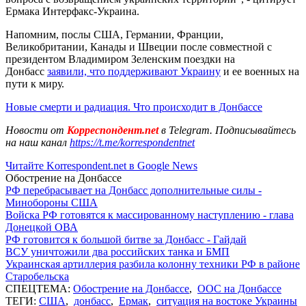
Ермака Интерфакс-Украина.
Напомним, послы США, Германии, Франции,
Великобритании, Канады и Швеции после совместной с
президентом Владимиром Зеленским поездки на
Донбасс
заявили, что поддерживают Украину
и ее военных на
пути к миру.
Новые смерти и радиация. Что происходит в Донбассе
Новости от
Корреспондент.net
в Telegram. Подписывайтесь
на наш канал
https://t.me/korrespondentnet
Читайте Korrespondent.net в Google News
Обострение на Донбассе
РФ перебрасывает на Донбасс дополнительные силы -
Минобороны США
Войска РФ готовятся к массированному наступлению - глава
Донецкой ОВА
РФ готовится к большой битве за Донбасс - Гайдай
ВСУ уничтожили два российских танка и БМП
Украинская артиллерия разбила колонну техники РФ в районе
Старобельска
СПЕЦТЕМА:
Обострение на Донбассе
,
ООС на Донбассе
ТЕГИ:
США
,
донбасс
,
Ермак
,
ситуация на востоке Украины