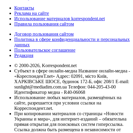
Контакты
Реклама на сайте
Использование материалов korrespondent.net
Правила пользования сайтом
Договор пользования сайтом
Политика в сфере конфиденциальности и персональных
данных
Пользовательское соглашение
Редакция
© 2000-2026, Korrespondent.net
Субъект в сфере онлайн-медиа Название онлайн-медиа -
«КореспонденТ.net» Адрес: 02091, місто Київ,
ХАРКІВСЬКЕ ШОСЕ, будинок 172-Б, офіс 208/1 E-mail:
sunlight@mediadim.com.ua
Телефон: 044-205-43-00
Идентификатор медиа - R40-06068
Использование любых материалов, размещённых на
сайте, разрешается при условии ссылки на
Корреспондент.net.
При копировании материалов со страницы «Новости
Украины и мира», для интернет-изданий – обязательна
прямая открытая для поисковых систем гиперссылка.
Ссылка должна быть размещена в независимости от