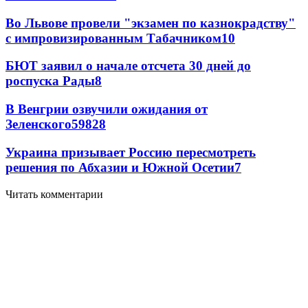
Во Львове провели "экзамен по казнокрадству"
с импровизированным Табачником
10
БЮТ заявил о начале отсчета 30 дней до
роспуска Рады
8
В Венгрии озвучили ожидания от
Зеленского
59
8
28
Украина призывает Россию пересмотреть
решения по Абхазии и Южной Осетии
7
Читать комментарии