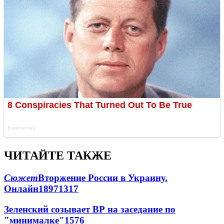
ЧИТАЙТЕ ТАКЖЕ
Сюжет
Вторжение России в Украину.
Онлайн
189
71
317
Зеленский созывает ВР на заседание по
"минималке"
15
76