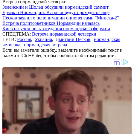
Встреча нормандской четверки
Зеленский и Шольц обсудили нормандский саммит
Ермак о Нормандии: Встречи будут проходить чаще
Песков заявил о непонимании оппонентами "Минска-2"
Встреча политсоветников Нормандии началась
Киев озвучил цель заседания нормандского формата
СПЕЦТЕМА:
Встреча нормандской четверки
ТЕГИ:
Россия
,
Украина
,
Дмитрий Песков
,
нормандская
четверка
,
нормандская встреча
Если вы заметили ошибку, выделите необходимый текст и
нажмите Ctrl+Enter, чтобы сообщить об этом редакции.