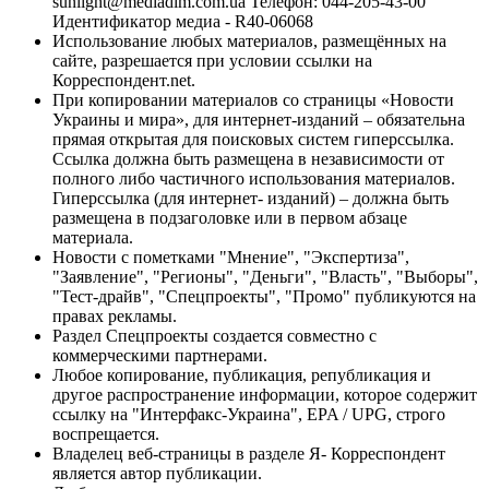
sunlight@mediadim.com.ua
Телефон: 044-205-43-00
Идентификатор медиа - R40-06068
Использование любых материалов, размещённых на
сайте, разрешается при условии ссылки на
Корреспондент.net.
При копировании материалов со страницы «Новости
Украины и мира», для интернет-изданий – обязательна
прямая открытая для поисковых систем гиперссылка.
Ссылка должна быть размещена в независимости от
полного либо частичного использования материалов.
Гиперссылка (для интернет- изданий) – должна быть
размещена в подзаголовке или в первом абзаце
материала.
Новости с пометками "Мнение", "Экспертиза",
"Заявление", "Регионы", "Деньги", "Власть", "Выборы",
"Тест-драйв", "Спецпроекты", "Промо" публикуются на
правах рекламы.
Раздел Спецпроекты создается совместно с
коммерческими партнерами.
Любое копирование, публикация, републикация и
другое распространение информации, которое содержит
ссылку на "Интерфакс-Украина", EPA / UPG, строго
воспрещается.
Владелец веб-страницы в разделе Я- Корреспондент
является автор публикации.