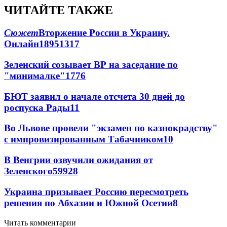
ЧИТАЙТЕ ТАКЖЕ
Сюжет
Вторжение России в Украину.
Онлайн
189
51
317
Зеленский созывает ВР на заседание по
"минималке"
17
76
БЮТ заявил о начале отсчета 30 дней до
роспуска Рады
11
Во Львове провели "экзамен по казнокрадству"
с импровизированным Табачником
10
В Венгрии озвучили ожидания от
Зеленского
59
9
28
Украина призывает Россию пересмотреть
решения по Абхазии и Южной Осетии
8
Читать комментарии